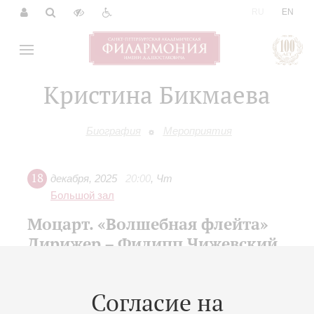
|
RU
EN
Кристина Бикмаева
Биография
Мероприятия
18
декабря
,
2025
20:00
,
Чт
Большой зал
Моцарт. «Волшебная флейта»
Дирижер – Филипп Чижевский
XXV Международный зимний фестиваль «Площадь
Искусств»
Согласие на
Симфонический оркестр Московского театра «Новая