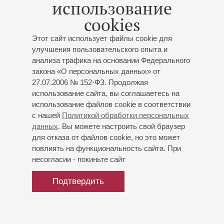
Опера» им. Е. В. Колобова
использование
Хор Московского театра «Новая Опера» им. Е. В.
cookies
Колобова
Дирижёр, музыкальный руководитель -
Филипп
Этот сайт использует файлы cookie для
Чижевский
;
Николай Диденко
- Зарастро, верховный
улучшения пользовательского опыта и
жрец Исиды и Осириса;
Ярослав Абаимов
- Тамино,
анализа трафика на основании Федерального
принц;
Антонина Весенина
- Царица ночи;
Галина
закона «О персональных данных» от
Круч
- Памина, её дочь;
Константин Сучков
-
27.07.2006 № 152-ФЗ. Продолжая
Папагено, птицелов;
Кристина Бикмаева
- Папагена;
использование сайта, вы соглашаетесь на
Антон Бочкарёв
- Моностатос, мавр
использование файлов cookie в соответствии
с нашей
Политикой обработки персональных
Моцарт
: «Волшебная флейта»
(опера в концертном
данных
. Вы можете настроить свой браузер
исполнении)
для отказа от файлов cookie, но это может
повлиять на функциональность сайта. При
несогласии - покиньте сайт
Подтвердить