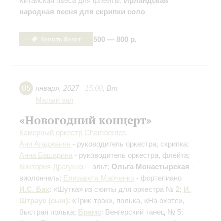
Китайская пьеса для флейты;
Ирландская
народная песня для скрипки соло
Купить билет
500 — 800 р.
05
января
,
2027
15:00
,
Вт
Малый зал
«Новогодний концерт»
Камерный оркестр Chamberries
Ани Агаджанян
- руководитель оркестра, скрипка;
Анна Башарина
- руководитель оркестра, флейта;
Виктория Драгушан
- альт;
Ольга Монастырская
-
виолончель;
Елизавета Марченко
- фортепиано
И.С. Бах
: «Шутка» из сюиты для оркестра № 2;
И.
Штраус (сын)
: «Трик-трак», полька, «На охоте»,
быстрая полька;
Брамс
: Венгерский танец № 5;