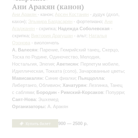
Ани Аракян (канон)
Ани Аракян
- канон;
Арсен Костанян
- дудук (дхол,
кахон);
Эльмира Багдасарян
- фортепиано;
Ани
Агаджанян
- скрипка;
Надежда Соболевская
-
скрипка;
Виктория Драгушан
- альт;
Наталья
Озонова
- виолончель
А. Валесян
: Парение, Гюмрийский танец, Скерцо,
Тоска по Родине, Одиночество, Мелодия,
Ностальгия, Элегия;
Аветисян
: Перпетум мобиле,
Идиллическая, Токката (соло), Зачарованные цветы;
Мависакалян
: Синие фиалки;
Пьяццолла
:
Либертанго, Обливион;
Хачатурян
: Лезгинка, Танец
с саблями;
Бородин - Римский-Корсаков
: Попурри;
Саят-Нова
: Эшхемед
Организаторы:
А. Аракян
Купить билет
900 — 2500 р.