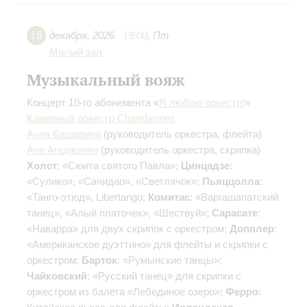
18
декабря
,
2026
19:00
,
Пт
Малый зал
Музыкальный вояж
Концерт 10-го абонемента «
Я люблю оркестр!
»
Камерный оркестр Chamberries
Анна Башарина
(руководитель оркестра, флейта)
Ани Агаджанян
(руководитель оркестра, скрипка)
Холст
: «Сюита святого Павла»;
Цинцадзе
:
«Сулико», «Сачидао», «Светлячок»;
Пьяццолла
:
«Танго-этюд», Libertango;
Комитас
: «Варгашапатский
танец», «Алый платочек», «Шествуй»;
Сарасате
:
«Наварра» для двух скрипок с оркестром;
Допплер
:
«Американское дуэттино» для флейты и скрипки с
оркестром;
Барток
: «Румынские танцы»;
Чайковский
: «Русский танец» для скрипки с
оркестром из балета «Лебединое озеро»;
Ферро
: