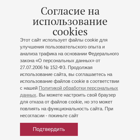
коллектива России академического
Согласие на
симфонического оркестра филармонии
Дирижер -
Ярослав Забояркин
;
Вера Чеканова
-
использование
сопрано;
Алексей Аникин
- виолончель;
Иван
cookies
Чудаков
- труба
Юлия Пивень
- вокал;
Иван Бабинов
- вокал;
Динара
Этот сайт использует файлы cookie для
Махмудова
- вокал;
Анастасия Ковалёва
- вокал;
улучшения пользовательского опыта и
Елизавета Фатина
- вокал;
Ольга Мельникова
-
анализа трафика на основании Федерального
вокал;
Тимофей Шитоев
- вокал;
Илья Бушуев
-
закона «О персональных данных» от
вокал;
Сагит Талхин
- фортепиано;
Виктория Рау
-
27.07.2006 № 152-ФЗ. Продолжая
фортепиано;
Анна Верепчан
- фортепиано;
Михаил
использование сайта, вы соглашаетесь на
Мамедов
- фортепиано;
Лудуб Очиров
- фортепиано;
использование файлов cookie в соответствии
Иван Стяжкин
- фортепиано
с нашей
Политикой обработки персональных
И.С. Бах
,
Очиров
,
Баневич
,
Гайдн
,
Пуччини
,
данных
. Вы можете настроить свой браузер
Гендель
,
Римский-Корсаков
,
Шуберт
,
Верди
,
для отказа от файлов cookie, но это может
повлиять на функциональность сайта. При
Вивальди
,
Моцарт
;
Гольтерман
;
Молчанов
несогласии - покиньте сайт
Организаторы:
АНО Международный творческий
фестиваль «Шаг навстречу!»
Подтвердить
Билеты не продаются