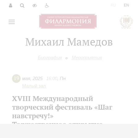
|
RU
EN
Михаил Мамедов
Биография
Мероприятия
19
мая
,
2025
16:00
,
Пн
Малый зал
XVIII Международный
творческий фестиваль «Шаг
навстречу!»
Торжественное открытие
Молодежный камерный оркестр Заслуженного