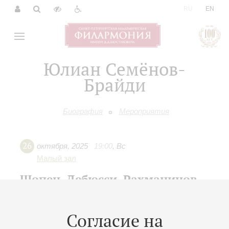
|
RU
EN
Юлиан Семёнов-
Брайди
Биография
Мероприятия
26
октября
,
2025
19:00
,
Вс
Малый зал
Шопен, Дебюсси, Рахманинов
Концерт 11-го абонемента «
Вечера популярных
фортепианных программ
»
Согласие на
Юлиан Семёнов-Брайди
- фортепиано