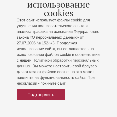
использование
Шопен
: Две мазурки, Вальс, Ноктюрн, Пять
прелюдий, Баллада № 4;
Дебюсси
: «Эстампы»;
cookies
Рахманинов
: Шесть музыкальных моментов
Этот сайт использует файлы cookie для
улучшения пользовательского опыта и
анализа трафика на основании Федерального
закона «О персональных данных» от
27.07.2006 № 152-ФЗ. Продолжая
использование сайта, вы соглашаетесь на
использование файлов cookie в соответствии
с нашей
Политикой обработки персональных
данных
. Вы можете настроить свой браузер
для отказа от файлов cookie, но это может
повлиять на функциональность сайта. При
несогласии - покиньте сайт
Подтвердить