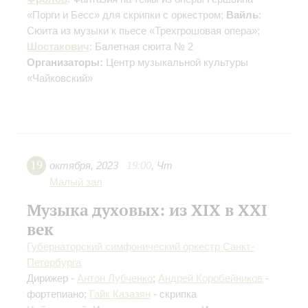
«Порги и Бесс» для скрипки с оркестром;
Вайль
:
Сюита из музыки к пьесе «Трехгрошовая опера»;
Шостакович
: Балетная сюита № 2
Организаторы:
Центр музыкальной культуры
«Чайковский»
19
октября
,
2023
19:00
,
Чт
Малый зал
Музыка духовых: из XIX в XXI
век
Губернаторский симфонический оркестр Санкт-
Петербурга
Дирижер -
Антон Лубченко
;
Андрей Коробейников
-
фортепиано;
Гайк Казазян
- скрипка