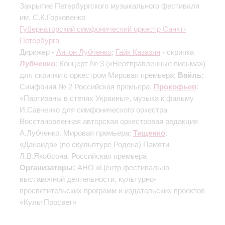
Закрытие Петербургского музыкального фестиваля
им. С.К.Горковенко
Губернаторский симфонический оркестр Санкт-
Петербурга
Дирижер -
Антон Лубченко
;
Гайк Казазян
- скрипка
Лубченко
: Концерт № 3 («Неотправленные письма»)
для скрипки с оркестром
Мировая премьера
;
Вайль
:
Симфония № 2
Российская премьера
;
Прокофьев
:
«Партизаны в степях Украины», музыка к фильму
И.Савченко для симфонического оркестра
Восстановленная авторская оркестровая редакция
А.Лубченко. Мировая премьера
;
Тищенко
:
«Данаида» (по скульптуре Родена)
Памяти
Л.В.Якобсона. Российская премьера
Организаторы:
АНО «Центр фестивально-
выставочной деятельности, культурно-
просветительских программ и издательских проектов
«КультПросвет»