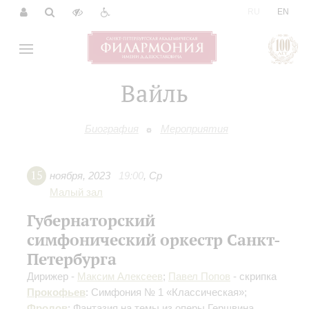
|
RU
EN
Вайль
Биография
Мероприятия
15
ноября
,
2023
19:00
,
Ср
Малый зал
Губернаторский
симфонический оркестр Санкт-
Петербурга
Дирижер -
Максим Алексеев
;
Павел Попов
- скрипка
Прокофьев
: Симфония № 1 «Классическая»;
Фролов
: Фантазия на темы из оперы Гершвина