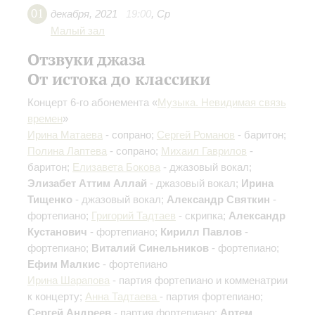
01
декабря
,
2021
19:00
,
Ср
Малый зал
Отзвуки джаза
От истока до классики
Концерт 6-го абонемента «
Музыка. Невидимая связь
времен
»
Ирина Матаева
- сопрано;
Сергей Романов
- баритон;
Полина Лаптева
- сопрано;
Михаил Гаврилов
-
баритон;
Елизавета Бокова
- джазовый вокал;
Элизабет Аттим Аллай
- джазовый вокал;
Ирина
Тищенко
- джазовый вокал;
Александр Святкин
-
фортепиано;
Григорий Тадтаев
- скрипка;
Александр
Кустанович
- фортепиано;
Кирилл Павлов
-
фортепиано;
Виталий Синельников
- фортепиано;
Ефим Малкис
- фортепиано
Ирина Шарапова
- партия фортепиано и комменатрии
к концерту;
Анна Тадтаева
- партия фортепиано;
Сергей Андреев
- партия фортепиано;
Артем