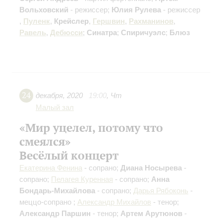
Вольховский
- режиссер;
Юлия Рулева
- режиссер
,
Пуленк
,
Крейслер
,
Гершвин
,
Рахманинов
,
Равель
,
Дебюсси
;
Синатра
;
Спиричуэлс
;
Блюз
24
декабря
,
2020
19:00
,
Чт
Малый зал
«Мир уцелел, потому что
смеялся»
Весёлый концерт
Екатерина Фенина
- сопрано;
Диана Носырева
-
сопрано;
Пелагея Куренная
- сопрано;
Анна
Бондарь-Михайлова
- сопрано;
Дарья Рябоконь
-
меццо-сопрано ;
Александр Михайлов
- тенор;
Александр Паршин
- тенор;
Артем Арутюнов
-