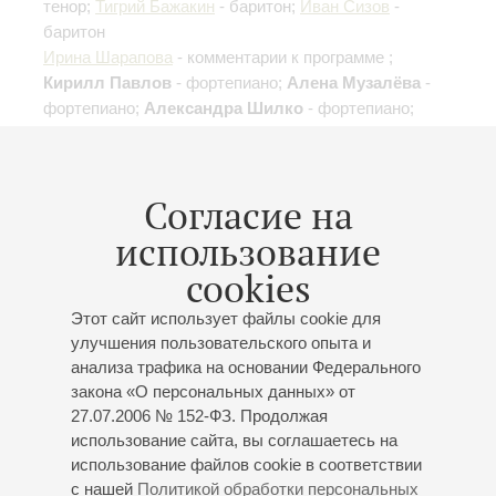
тенор;
Тигрий Бажакин
- баритон;
Иван Сизов
-
баритон
Ирина Шарапова
- комментарии к программе ;
Кирилл Павлов
- фортепиано;
Алена Музалёва
-
фортепиано;
Александра Шилко
- фортепиано;
Ярослава Сердобольская
- фортепиано;
Анатолий
Степанов
- фортепиано;
Федор Федотов
-
режиссер-постановщик ;
Дина Орлова
- режиссер-
Согласие на
постановщик ;
Юлия Рулева
- режиссер-
постановщик
использование
Дунаевский
,
Штраус
,
,
Кальман
,
Доницетти
,
cookies
Россини
,
Бернстайн
,
Моцарт
;
Геништа
Этот сайт использует файлы cookie для
улучшения пользовательского опыта и
анализа трафика на основании Федерального
закона «О персональных данных» от
27.07.2006 № 152-ФЗ. Продолжая
02
ноября
,
2013
19:00
,
Сб
использование сайта, вы соглашаетесь на
Малый зал
использование файлов cookie в соответствии
с нашей
Политикой обработки персональных