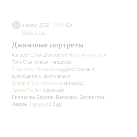
05
января
,
2022
19:00
,
Ср
Малый зал
Джазовые портреты
Концерт 13-го абонемента «
В легком жанре
»
Трио Станислава Чигадаева
Станислав Чигадаев
(художественный
руководитель, фортепиано)
Григорий Воскобойник
(контрабас)
Артём Теклюк
(ударные)
Гиллеспи
,
Берлин
,
Веласкес
,
Эллингтон
,
,
Легран
,
Гершвин
;
Вуд