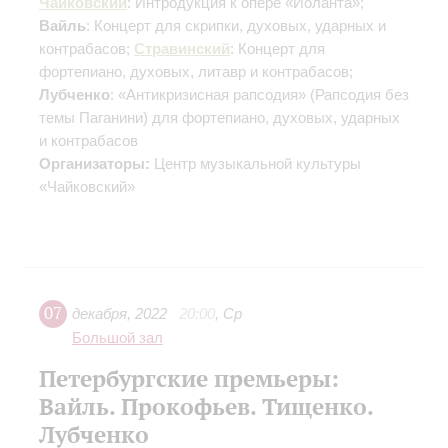
Чайковский
: Интродукция к опере «Иоланта»;
Вайль
: Концерт для скрипки, духовых, ударных и
контрабасов;
Стравинский
: Концерт для
фортепиано, духовых, литавр и контрабасов;
Лубченко
: «Антикризисная рапсодия» (Рапсодия без
темы Паганини) для фортепиано, духовых, ударных
и контрабасов
Организаторы:
Центр музыкальной культуры
«Чайковский»
07
декабря
,
2022
20:00
,
Ср
Большой зал
Петербургские премьеры:
Вайль. Прокофьев. Тищенко.
Лубченко