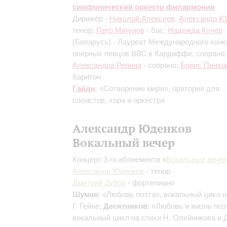
симфонический оркестр филармонии
Дирижёр -
Николай Алексеев
;
Александр Ю
тенор;
Петр Мигунов
- бас;
Надежда Кучер
(Беларусь) - Лауреат Международного конк
оперных певцов ВВС в Кардиффе, сопрано;
Александра Репина
- сопрано;
Борис Пинха
баритон
Гайдн
: «Сотворение мира», оратория для
солистов, хора и оркестра
Александр Юденков
Вокальный вечер
Концерт 3-го абонемента «
Вокальные вечер
Александр Юденков
- тенор
Дмитрий Зубов
- фортепиано
Шуман
: «Любовь поэта», вокальный цикл н
Г. Гейне;
Десятников
: «Любовь и жизнь поэ
вокальный цикл на стихи Н. Олейникова и Д