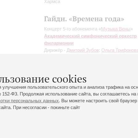
Хармса
Гайдн. «Времена года»
Концерт 5-го абонемента «
Музыка Вены
»
Академический симфонический оркестр
филармонии
Дирижёр -
Дмитрий Зубов
;
Ольга Трифонов
сопрано;
Александр Юденков
- тенор;
Андр
Ахметов
- бас
Гайдн
: «Времена года», оратория для соли
льзование cookies
хора и оркестра
я улучшения пользовательского опыта и анализа трафика на ос
 152-ФЗ. Продолжая использование сайта, вы соглашаетесь на 
ботки персональных данных
. Вы можете настроить свой браузер 
йта. При несогласии - покиньте сайт