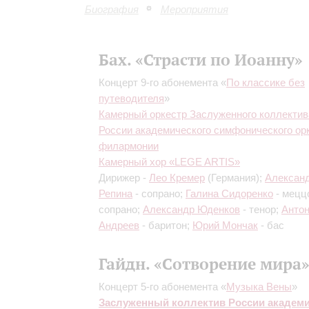
Биография
Мероприятия
Бах. «Страсти по Иоанну»
Концерт 9-го абонемента «
По классике без
путеводителя
»
Камерный оркестр Заслуженного коллектив
России академического симфонического ор
филармонии
Камерный хор «LEGE ARTIS»
Дирижер -
Лео Кремер
(Германия);
Алексан
Репина
- сопрано;
Галина Сидоренко
- мецц
сопрано;
Александр Юденков
- тенор;
Анто
Андреев
- баритон;
Юрий Мончак
- бас
Гайдн. «Сотворение мира
Концерт 5-го абонемента «
Музыка Вены
»
Заслуженный коллектив России академ