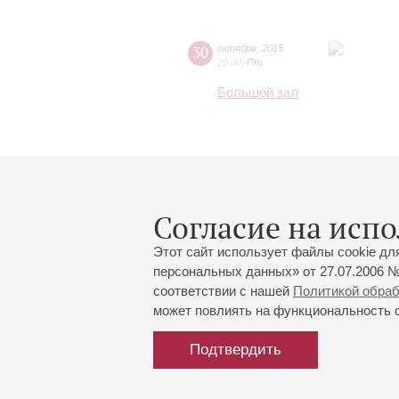
30
октября
,
2015
20:00
,
Пт
Большой зал
Согласие на испо
Этот сайт использует файлы cookie дл
персональных данных» от 27.07.2006 №
соответствии с нашей
Политикой обра
может повлиять на функциональность са
Подтвердить