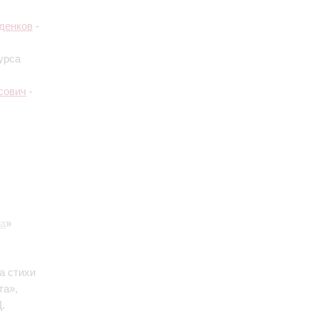
денков
-
урса
сович
-
а
»
а стихи
та»,
.