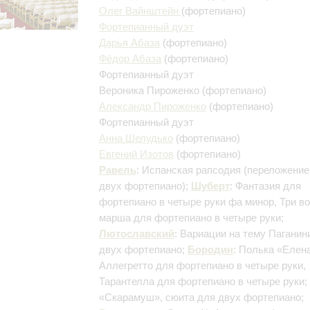
Олег Вайнштейн
(фортепиано)
Фортепианный дуэт
Дарья Абаза
(фортепиано)
Фёдор Абаза
(фортепиано)
Фортепианный дуэт
Вероника Пироженко
(фортепиано)
Александр Пироженко
(фортепиано)
Фортепианный дуэт
Анна Шелудько
(фортепиано)
Евгений Изотов
(фортепиано)
Равель
: Испанская рапсодия
(переложение
двух фортепиано)
;
Шуберт
: Фантазия для
фортепиано в четыре руки фа минор, Три в
марша для фортепиано в четыре руки;
Лютославский
: Вариации на тему Паганин
двух фортепиано;
Бородин
: Полька «Елен
Аллегретто для фортепиано в четыре руки,
Тарантелла для фортепиано в четыре руки;
«Скарамуш», сюита для двух фортепиано;