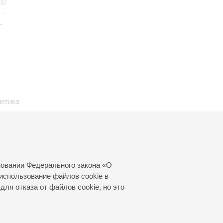
ий
-
-
метика
ку!
»
,
новании Федерального закона «О
использование файлов cookie в
для отказа от файлов cookie, но это