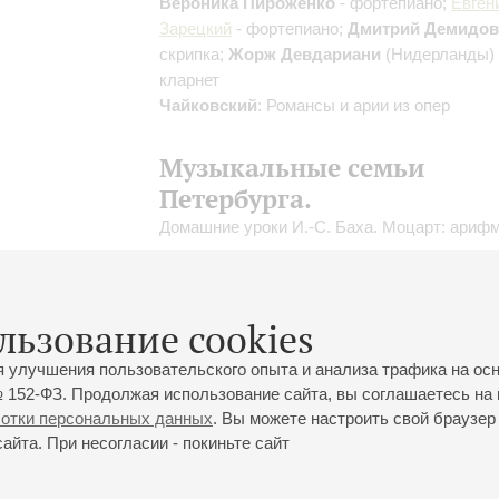
Вероника Пироженко
- фортепиано;
Евген
Зарецкий
- фортепиано;
Дмитрий Демидов
скрипка;
Жорж Девдариани
(Нидерланды) 
кларнет
Чайковский
: Романсы и арии из опер
Музыкальные семьи
Петербурга.
Домашние уроки И.-С. Баха. Моцарт: ариф
для вундеркинда.
Концерт 14-го абонемента «
Мы любим музы
Чайковский
,
И.С. Бах
,
Вивальди
,
Моцарт
льзование cookies
Пахельбель
я улучшения пользовательского опыта и анализа трафика на ос
 152-ФЗ. Продолжая использование сайта, вы соглашаетесь на 
ботки персональных данных
. Вы можете настроить свой браузер 
йта. При несогласии - покиньте сайт