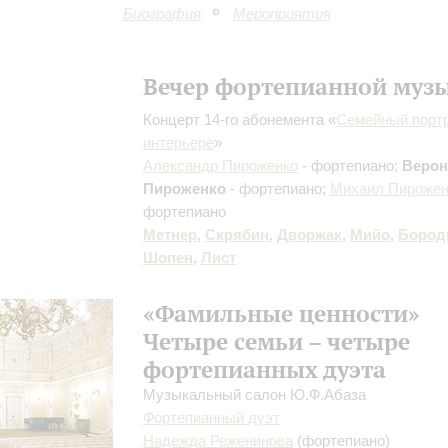
Биография
Мероприятия
Вечер фортепианной муз
Концерт 14-го абонемента «
Семейный портр
интерьере
»
Александр Пироженко
- фортепиано;
Верон
Пироженко
- фортепиано;
Михаил Пирожен
фортепиано
Метнер
,
Скрябин
,
Дворжак
,
Мийо
,
Бород
Шопен
,
Лист
«Фамильные ценности»
Четыре семьи – четыре
фортепианных дуэта
Музыкальный салон Ю.Ф.Абаза
Фортепианный дуэт
Надежда Реженинова
(фортепиано)