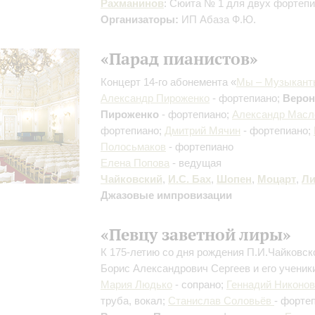
Рахманинов
: Сюита № 1 для двух фортеп
Организаторы:
ИП Абаза Ф.Ю.
«Парад пианистов»
Концерт 14-го абонемента «
Мы – Музыкант
Александр Пироженко
- фортепиано;
Верон
Пироженко
- фортепиано;
Александр Масл
фортепиано;
Дмитрий Мячин
- фортепиано;
Полосьмаков
- фортепиано
Елена Попова
- ведущая
Чайковский
,
И.С. Бах
,
Шопен
,
Моцарт
,
Ли
Джазовые импровизации
«Певцу заветной лиры»
К 175-летию со дня рождения П.И.Чайковско
Борис Александрович Сергеев и его ученик
Мария Людько
- сопрано;
Геннадий Никонов
труба, вокал;
Станислав Соловьёв
- форте