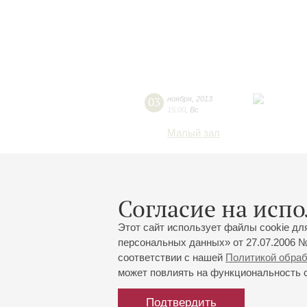
03
ноября
,
2013
15:00
,
Вс
Малый зал
Согласие на испо
Этот сайт использует файлы cookie дл
персональных данных» от 27.07.2006 №
соответствии с нашей
Политикой обра
может повлиять на функциональность са
Подтвердить