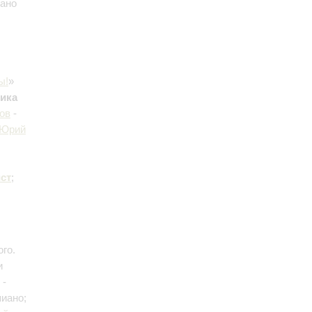
иано
ы!
»
ика
ов
-
Юрий
ст
;
го.
и
-
пиано;