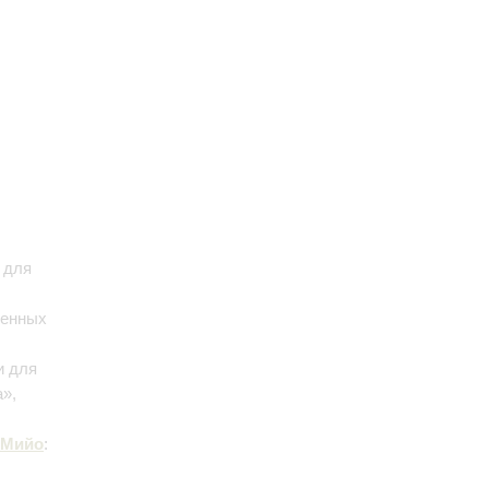
 для
оенных
и для
а»,
Мийо
: