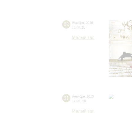
02
декабря
,
2018
15:00
,
Вс
Малый зал
31
октября
,
2015
14:00
,
Сб
Малый зал