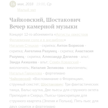
16
мая
,
2018
19:00
,
Ср
Малый зал
Чайковский, Шостакович
Вечер камерной музыки
Концерт 12-го абонемента «
Артисты оркестров
Филармонии соло и в ансамблях
»
Наталия Стецкая
- скрипка;
Антон Борисов
-
скрипка;
Ангелина Разумец
- скрипка;
Анастасия
Разумец
- скрипка;
Александр Дягилев
- альт;
Занда Акишева
- альт;
Семён Коварский
-
виолончель;
Наталия Зеликова
- виолончель;
Наталья Гаврилова
- фортепиано
Чайковский
: «Воспоминание о Флоренции»,
струнный секстет;
Шостакович
: Три фантастических
танца, Вальс-шутка, Две пьесы для струнного октета
Прелюдия и Скерцо
, Пьесы-транскрипции для
струнного квартета (Элегия и Полька), Пять пьес для
двух скрипок и фортепиано