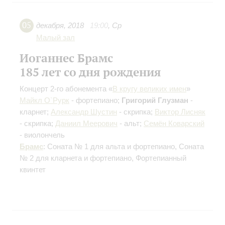
05
декабря
,
2018
19:00
,
Ср
Малый зал
Иоганнес Брамс
185 лет со дня рождения
Концерт 2-го абонемента «
В кругу великих имен
»
Майкл О`Рурк
- фортепиано;
Григорий Глузман
-
кларнет;
Александр Шустин
- скрипка;
Виктор Лисняк
- скрипка;
Даниил Меерович
- альт;
Семён Коварский
- виолончель
Брамс
: Соната № 1 для альта и фортепиано, Соната
№ 2 для кларнета и фортепиано, Фортепианный
квинтет