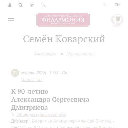
|
RU
EN
Семён Коварский
Биография
Мероприятия
22
января
,
2025
19:00
,
Ср
Малый зал
К 90-летию
Александра Сергеевича
Дмитриева
Общедоступный концерт
Дирижер -
Владимир Альтшулер
;
Алексей Богорад
-
альт;
Сергей Печатин
- виолончель;
Георгий Долгов
-