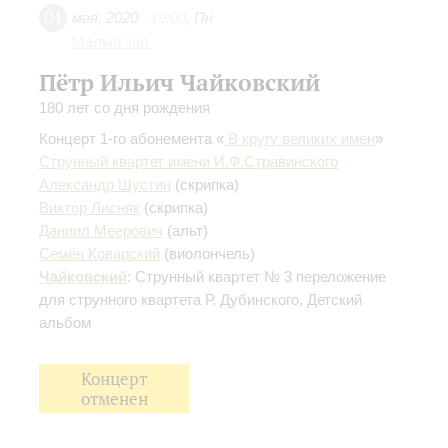
04
мая
,
2020
19:00
,
Пн
Малый зал
Пётр Ильич Чайковский
180 лет со дня рождения
Концерт 1-го абонемента «
В кругу великих имен
»
Струнный квартет имени И.Ф.Стравинского
Александр Шустин
(скрипка)
Виктор Лисняк
(скрипка)
Даниил Меерович
(альт)
Семён Коварский
(виолончель)
Чайковский
: Струнный квартет № 3
переложение
для струнного квартета Р. Дубинского
, Детский
альбом
Концерт
отменен