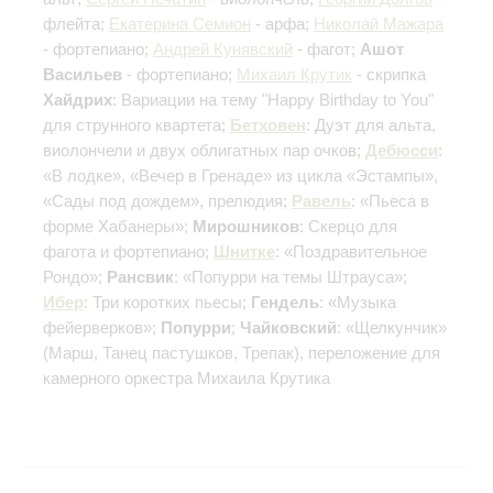
флейта;
Екатерина Семион
- арфа;
Николай Мажара
- фортепиано;
Андрей Кунявский
- фагот;
Ашот
Васильев
- фортепиано;
Михаил Крутик
- скрипка
Хайдрих
: Вариации на тему "Happy Birthday to You"
для струнного квартета;
Бетховен
: Дуэт для альта,
виолончели и двух облигатных пар очков;
Дебюсси
:
«В лодке», «Вечер в Гренаде» из цикла «Эстампы»,
«Сады под дождем», прелюдия;
Равель
: «Пьеса в
форме Хабанеры»;
Мирошников
: Скерцо для
фагота и фортепиано;
Шнитке
: «Поздравительное
Рондо»;
Рансвик
: «Попурри на темы Штрауса»;
Ибер
: Три коротких пьесы;
Гендель
: «Музыка
фейерверков»;
Попурри
;
Чайковский
: «Щелкунчик»
(Марш, Танец пастушков, Трепак), переложение для
камерного оркестра Михаила Крутика