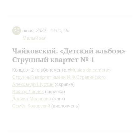
20
июня
,
2022
19:00
,
Пн
Малый зал
Чайковский. «Детский альбом»
Струнный квартет № 1
Концерт 2-го абонемента «
Musica dа сamera
»
Струнный квартет имени И.Ф.Стравинского
Александр Шустин
(скрипка)
Виктор Лисняк
(скрипка)
Даниил Меерович
(альт)
Семён Коварский
(виолончель)