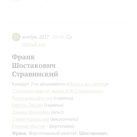
15
ноября
,
2017
19:00
,
Ср
Малый зал
Франк
Шостакович
Стравинский
Концерт 2-го абонемента «
Musica da camera
»
Струнный квартет имени И.Ф.Стравинского
Александр Шустин
(скрипка)
Виктор Лисняк
(скрипка)
Даниил Меерович
(альт)
Семён Коварский
(виолончель)
Евгений Изотов
- фортепиано
Франк
: Фортепианный квинтет;
Шостакович
: