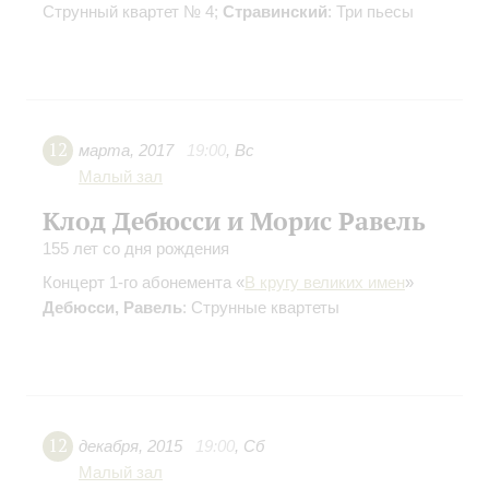
Струнный квартет № 4;
Стравинский
: Три пьесы
12
марта
,
2017
19:00
,
Вс
Малый зал
Клод Дебюсси и Морис Равель
155 лет со дня рождения
Концерт 1-го абонемента «
В кругу великих имен
»
Дебюсси, Равель
: Струнные квартеты
12
декабря
,
2015
19:00
,
Сб
Малый зал