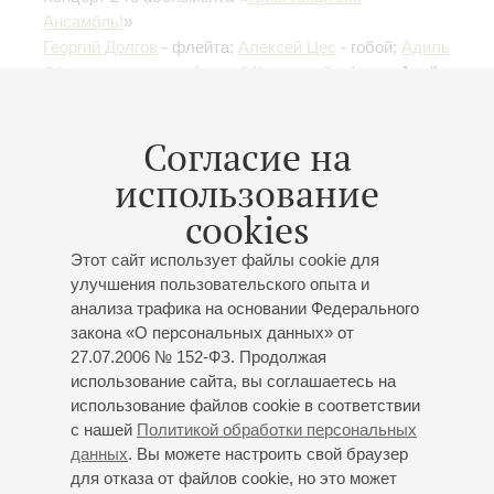
Ансамбль!
»
Георгий Долгов
- флейта;
Алексей Цес
- гобой;
Адиль
Фёдоров
- кларнет;
Андрей Кунявский
- фагот;
Артём
Микаелян
- валторна;
Александр Шустин
- скрипка;
Даниил Меерович
- альт;
Семён Коварский
-
Согласие на
виолончель;
Николай Шамшуро
- контрабас;
Николай Мажара
- фортепиано
использование
Вячеслав Дмитров
- труба
cookies
Шпор
: Большой нонет;
Данци
: Квинтет для
фортепиано и духовых;
Гуммель
: Септет № 2
Этот сайт использует файлы cookie для
"Военный"
улучшения пользовательского опыта и
анализа трафика на основании Федерального
закона «О персональных данных» от
27.07.2006 № 152-ФЗ. Продолжая
использование сайта, вы соглашаетесь на
использование файлов cookie в соответствии
15
января
,
2014
19:00
,
Ср
с нашей
Политикой обработки персональных
Малый зал
данных
. Вы можете настроить свой браузер
для отказа от файлов cookie, но это может
Струнный квартет