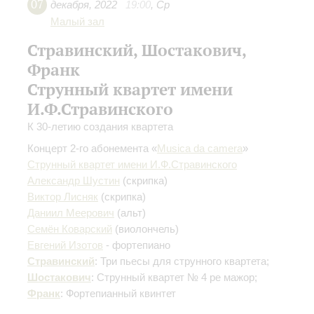
07
декабря
,
2022
19:00
,
Ср
Малый зал
Стравинский, Шостакович,
Франк
Струнный квартет имени
И.Ф.Стравинского
К 30-летию создания квартета
Концерт 2-го абонемента «
Musica dа сamera
»
Струнный квартет имени И.Ф.Стравинского
Александр Шустин
(скрипка)
Виктор Лисняк
(скрипка)
Даниил Меерович
(альт)
Семён Коварский
(виолончель)
Евгений Изотов
- фортепиано
Стравинский
: Три пьесы для струнного квартета;
Шостакович
: Струнный квартет № 4 ре мажор;
Франк
: Фортепианный квинтет