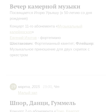
Вечер камерной музыки
Посвящается Игорю Урьяшу (к 50-летию со дня
рождения)
Концерт 11-го абонемента «
Музыкальный
калейдоскоп
»
Евгений Изотов
- фортепиано
Шостакович
: Фортепианный квинтет;
Флейшер
:
Музыкальное приношение для двух скрипок с
оркестром
19
марта
,
2015
19:00
,
Чт
Малый зал
Шпор, Данци, Гуммель
Концерт 2-го абонемента «
Трио. Квартет...