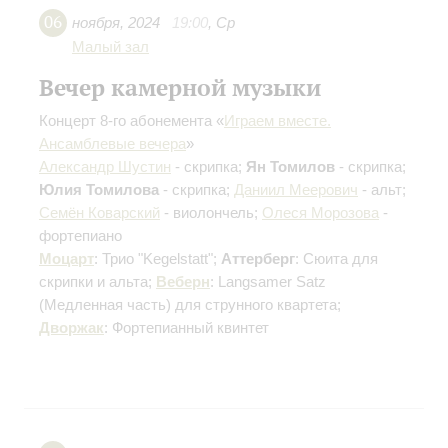
06
ноября
,
2024
19:00
,
Ср
Малый зал
Вечер камерной музыки
Концерт 8-го абонемента «
Играем вместе.
Ансамблевые вечера
»
Александр Шустин
- скрипка;
Ян Томилов
- скрипка;
Юлия Томилова
- скрипка;
Даниил Меерович
- альт;
Семён Коварский
- виолончель;
Олеся Морозова
-
фортепиано
Моцарт
: Трио "Kegelstatt";
Аттерберг
: Сюита для
скрипки и альта;
Веберн
: Langsamer Satz
(Медленная часть) для струнного квартета;
Дворжак
: Фортепианный квинтет