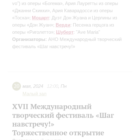
vo") из оперы «Богема», Ария Лауретты из оперы
«Джанни Скикки», Ария Каварадосси из оперы
«Тоска»;
Моцарт
: Дуэт Дон Жуана и Церлины из
оперы «Дон Жуан»;
Верди
: Песенка герцога из
оперы «Риголетто»;
Шуберт
: "Ave Maria"
Организаторы:
АНО Международный творческий
фестиваль «Шаг навстречу!»
20
мая
,
2024
12:00
,
Пн
Малый зал
XVII Международный
творческий фестиваль «Шаг
навстречу!»
Торжественное открытие