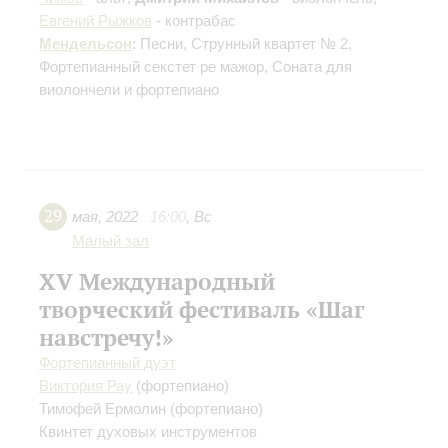
Евгений Рыжков
- контрабас
Мендельсон
: Песни, Струнный квартет № 2,
Фортепианный секстет ре мажор, Соната для
виолончели и фортепиано
29
мая
,
2022
16:00
,
Вс
Малый зал
XV Международный
творческий фестиваль «Шаг
навстречу!»
Фортепианный дуэт
Виктория Рау
(фортепиано)
Тимофей Ермолин
(фортепиано)
Квинтет духовых инструментов