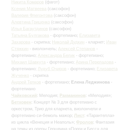
Никита Комаров
(фагот)
Ксения Матвеева
(саксофон)
Валерия Флегонтова
(саксофон)
Алевтина Гриценко
(саксофон)
Илья Багаутдинов
(саксофон)
Татьяна Булгакова
- фортепиано;
Елизавета
Захарова
- скрипка;
Николай Дудкин
- кларнет;
Иван
Стяжкин
- виолончель;
Алексей Степанов
-
фортепиано;
Александра Белик
- фортепиано;
Михаил Шавкута
- фортепиано;
Арина Переладова
-
фортепиано;
Лудуб Очиров
- фортепиано;
Елизавета
Жученко
- скрипка
Андрей Телков
- фортепиано;
Елена Леджинова
-
фортепиано
Чайковский
: Мелодия;
Рахманинов
: «Мелодия»;
Бетховен
: Концерт № 3 для фортепиано с
оркестром, Трио для кларнета, виолончели и
фортепиано си-бемоль мажор;
Лист
: «Тарантелла»
из цикла «Венеция и Неаполь»;
Фролов
: Фантазия
на темы из оперы Гершвина «Порги и Бесс» для