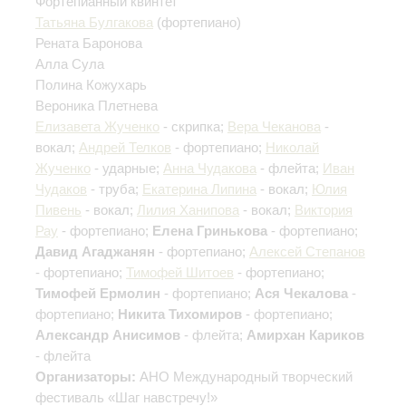
Фортепианный квинтет
Татьяна Булгакова
(фортепиано)
Рената Баронова
Алла Сула
Полина Кожухарь
Вероника Плетнева
Елизавета Жученко
- скрипка;
Вера Чеканова
-
вокал;
Андрей Телков
- фортепиано;
Николай
Жученко
- ударные;
Анна Чудакова
- флейта;
Иван
Чудаков
- труба;
Екатерина Липина
- вокал;
Юлия
Пивень
- вокал;
Лилия Ханипова
- вокал;
Виктория
Рау
- фортепиано;
Елена Гринькова
- фортепиано;
Давид Агаджанян
- фортепиано;
Алексей Степанов
- фортепиано;
Тимофей Шитоев
- фортепиано;
Тимофей Ермолин
- фортепиано;
Ася Чекалова
-
фортепиано;
Никита Тихомиров
- фортепиано;
Александр Анисимов
- флейта;
Амирхан Кариков
- флейта
Организаторы:
АНО Международный творческий
фестиваль «Шаг навстречу!»