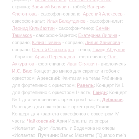
скрипка;
Василий Белявин
- гобой;
Валерия
Флегонтова
- саксофон-сопрано;
Арсений Алексеев
-
саксофон-альт;
Илья Багаутдинов
- саксофон-альт;
Леонид Кильбахтин
- саксофон-тенор;
Семён
Такмаков
- саксофон-баритон;
Екатерина Липина
-
сопрано;
Юлия Пивень
- сопрано;
Лилия Ханипова
-
сопрано;
Сергей Скороходов
- тенор;
Гамид Абдулов
- баритон;
Арина Переладова
- фортепиано;
Олег
Аккуратов
- фортепиано;
Иван Стяжкин
- виолончель
И.С. Бах
: Концерт до минор для скрипки и гобоя с
оркестром;
Аренский
: Фантазия на темы Рябинина
для фортепиано с оркестром;
Равель
: Концерт № 1
для фортепиано с оркестром
I часть
;
Гайдн
: Концерт
№ 1 для виолончели с оркестром
I часть
;
Дебюсси
:
Рапсодия для саксофона с оркестром;
Гласс
:
Концерт для квартета саксофонов с оркестром
IV
часть
;
Чайковский
: Ария Иоланты из оперы
«Иоланта», Дуэт Иоланты и Водемона из оперы
«Иоланта»;
Пуччини
: Вальс Мюзетты ("Quando me’n