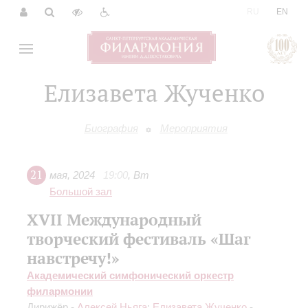
|
RU
EN
Елизавета Жученко
Биография
Мероприятия
21
мая
,
2024
19:00
,
Вт
Большой зал
XVII Международный
творческий фестиваль «Шаг
навстречу!»
Академический симфонический оркестр
филармонии
Дирижёр -
Алексей Ньяга
;
Елизавета Жученко
-