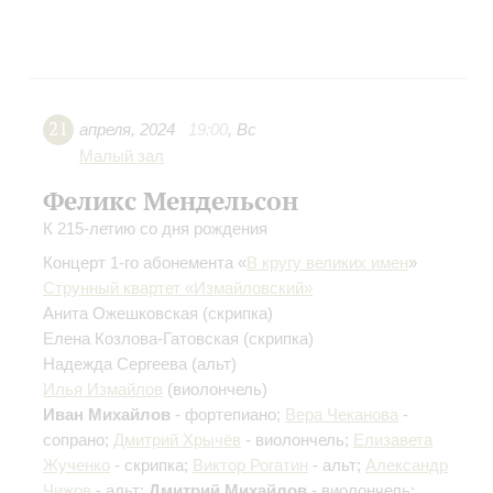
21
апреля
,
2024
19:00
,
Вс
Малый зал
Феликс Мендельсон
К 215-летию со дня рождения
Концерт 1-го абонемента «
В кругу великих имен
»
Струнный квартет «Измайловский»
Анита Ожешковская
(скрипка)
Елена Козлова-Гатовская
(скрипка)
Надежда Сергеева
(альт)
Илья Измайлов
(виолончель)
Иван Михайлов
- фортепиано;
Вера Чеканова
-
сопрано;
Дмитрий Хрычёв
- виолончель;
Елизавета
Жученко
- скрипка;
Виктор Рогатин
- альт;
Александр
Чижов
- альт;
Дмитрий Михайлов
- виолончель;