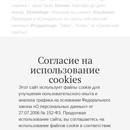
скрипки с оркестром;
Шопен
: Ноктюрн до-диез
минор;
Эйленберг
: «Катание на санях»;
Альбенис
:
Прелюдия и «Сегидилья» из сюиты «Испанские
напевы»;
Итурральде
: "Valse", "Kritisс" из «Греческой
сюиты»
Организаторы:
АНО Международный творческий
фестиваль «Шаг навстречу!»
Согласие на
онлайн-продажа билетов не производится
использование
cookies
Этот сайт использует файлы cookie для
21
апреля
,
2022
19:00
,
Чт
улучшения пользовательского опыта и
Малый зал
анализа трафика на основании Федерального
Юбилейный вечер
закона «О персональных данных» от
27.07.2006 № 152-ФЗ. Продолжая
К 75-летию Ивана
использование сайта, вы соглашаетесь на
Дмитриевича Михайлова
использование файлов cookie в соответствии