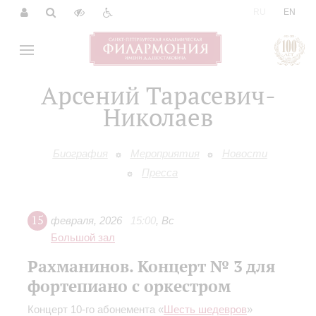
|
RU
EN
Арсений Тарасевич-
Николаев
Биография
Мероприятия
Новости
Пресса
15
февраля
,
2026
15:00
,
Вс
Большой зал
Рахманинов. Концерт № 3 для
фортепиано с оркестром
Концерт 10-го абонемента «
Шесть шедевров
»