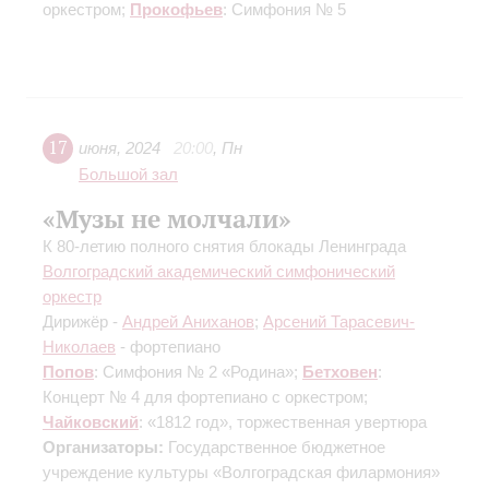
оркестром;
Прокофьев
: Симфония № 5
17
июня
,
2024
20:00
,
Пн
Большой зал
«Музы не молчали»
К 80-летию полного снятия блокады Ленинграда
Волгоградский академический симфонический
оркестр
Дирижёр -
Андрей Аниханов
;
Арсений Тарасевич-
Николаев
- фортепиано
Попов
: Симфония № 2 «Родина»;
Бетховен
:
Концерт № 4 для фортепиано с оркестром;
Чайковский
: «1812 год», торжественная увертюра
Организаторы:
Государственное бюджетное
учреждение культуры «Волгоградская филармония»