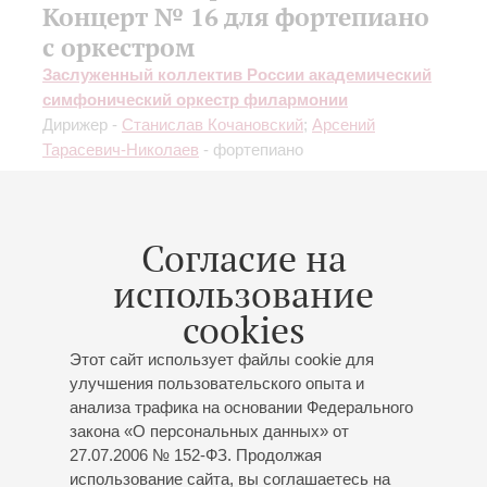
Концерт № 16 для фортепиано
с оркестром
Заслуженный коллектив России академический
симфонический оркестр филармонии
Дирижер -
Станислав Кочановский
;
Арсений
Тарасевич-Николаев
- фортепиано
Согласие на
использование
08
апреля
,
2022
20:00
,
Пт
Большой зал
cookies
Этот сайт использует файлы cookie для
улучшения пользовательского опыта и
анализа трафика на основании Федерального
Скрябин. Симфония № 2
закона «О персональных данных» от
Дирижер – Андрей Аниханов
27.07.2006 № 152-ФЗ. Продолжая
Цикл концертов «Прометей русской музыки»
использование сайта, вы соглашаетесь на