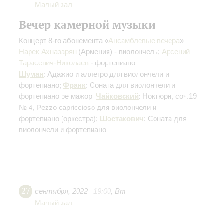
Малый зал
Вечер камерной музыки
Концерт 8-го абонемента «
Ансамблевые вечера
»
Нарек Ахназарян
(Армения) - виолончель;
Арсений
Тарасевич-Николаев
- фортепиано
Шуман
: Адажио и аллегро для виолончели и
фортепиано;
Франк
: Соната для виолончели и
фортепиано ре мажор;
Чайковский
: Ноктюрн, соч.19
№ 4, Pezzo capriccioso для виолончели и
фортепиано (оркестра);
Шостакович
: Соната для
виолончели и фортепиано
27
сентября
,
2022
19:00
,
Вт
Малый зал