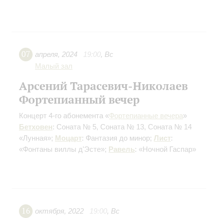
07
апреля
,
2024
19:00
,
Вс
Малый зал
Арсений Тарасевич-Николаев
Фортепианный вечер
Концерт 4-го абонемента «
Фортепианные вечера
»
Бетховен
: Соната № 5, Соната № 13, Соната № 14
«Лунная»;
Моцарт
: Фантазия до минор;
Лист
:
«Фонтаны виллы д'Эсте»;
Равель
: «Ночной Гаспар»
16
октября
,
2022
19:00
,
Вс