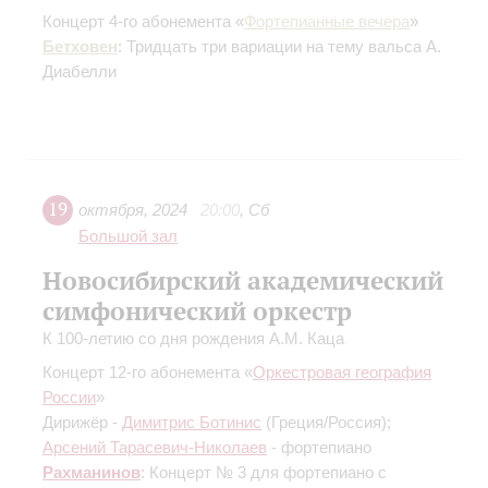
Концерт 4-го абонемента «
Фортепианные вечера
»
Бетховен
: Тридцать три вариации на тему вальса А.
Диабелли
19
октября
,
2024
20:00
,
Сб
Большой зал
Новосибирский академический
симфонический оркестр
К 100-летию со дня рождения А.М. Каца
Концерт 12-го абонемента «
Оркестровая география
России
»
Дирижёр -
Димитрис Ботинис
(Греция/Россия);
Арсений Тарасевич-Николаев
- фортепиано
Рахманинов
: Концерт № 3 для фортепиано с