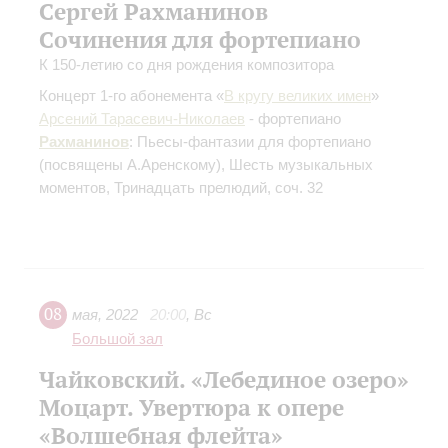
Сергей Рахманинов
Сочинения для фортепиано
К 150-летию со дня рождения композитора
Концерт 1-го абонемента «
В кругу великих имен
»
Арсений Тарасевич-Николаев
- фортепиано
Рахманинов
: Пьесы-фантазии для фортепиано
(посвящены А.Аренскому), Шесть музыкальных
моментов, Тринадцать прелюдий, соч. 32
08
мая
,
2022
20:00
,
Вс
Большой зал
Чайковский. «Лебединое озеро»
Моцарт. Увертюра к опере
«Волшебная флейта»