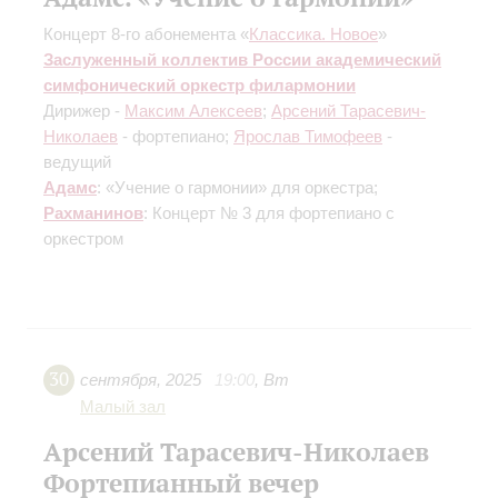
Концерт 8-го абонемента «
Классика. Новое
»
Заслуженный коллектив России академический
симфонический оркестр филармонии
Дирижер -
Максим Алексеев
;
Арсений Тарасевич-
Николаев
- фортепиано;
Ярослав Тимофеев
-
ведущий
Адамс
: «Учение о гармонии» для оркестра;
Рахманинов
: Концерт № 3 для фортепиано с
оркестром
30
сентября
,
2025
19:00
,
Вт
Малый зал
Арсений Тарасевич-Николаев
Фортепианный вечер