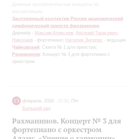
Дневные просветительские концерты по
воскресеньям
Заслуженный коллектив России академический
симфонический оркестр филармонии
Дирижёр -
Максим Алексеев
;
Арсений Тарасевич-
Николаев
- фортепиано;
Наталия Энтелис
- ведущая
Чайковский
: Сюита № 1 для оркестра;
Рахманинов
: Концерт № 3 для фортепиано с
оркестром
13
февраля
,
2026
20:00
,
Пт
Большой зал
Рахманинов. Концерт № 3 для
фортепиано с оркестром
Адамс. «Учение о гармонии»