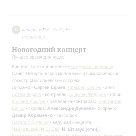
07
января
,
2018
15:00
,
Вс
Малый зал
Новогодний концерт
Лучшее время для чудес
Концерт 15-го абонемента «
Рождение шедевра
»
Санкт-Петербургский молодежный симфонический
оркестр «Васильевский остров»
Дирижер -
Сергей Ефаев
;
Алексей Коптев
- альт;
Артем Чирков
- контрабас;
Алексей Федоров
- гобой;
Михаил Дзюдзе
- балалайка-контрабас;
Константин
Басок
- скрипка;
Александра Дунаева
- сопрано;
Дамир Абраменко
- саксофон
Наталия Энтелис
- ведущая концерта
Чайковский
,
И.С. Бах
,
И. Штраус (отец)
,