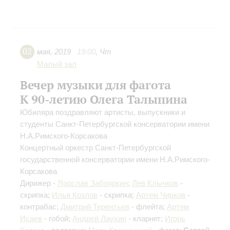
02
мая
,
2019
19:00
,
Чт
Малый зал
Вечер музыки для фагота
К 90-летию Олега Талыпина
Юбиляра поздравляют артисты, выпускники и
студенты Санкт-Петербургской консерватории имени
Н.А.Римского-Корсакова
Концертный оркестр Санкт-Петербургской
государственной консерватории имени Н.А.Римского-
Корсакова
Дирижер -
Ярослав Забояркин
;
Лев Клычков
-
скрипка;
Илья Козлов
- скрипка;
Артем Чирков
-
контрабас;
Дмитрий Терентьев
- флейта;
Артем
Исаев
- гобой;
Андрей Лаухин
- кларнет;
Игорь