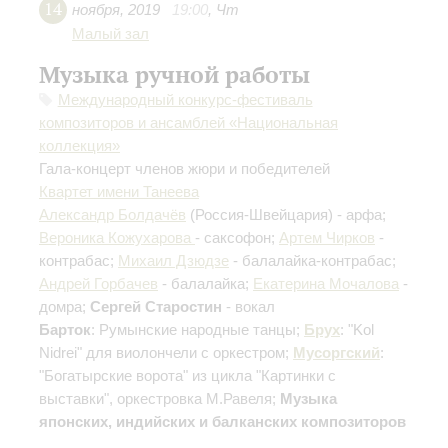
14
ноября
,
2019
19:00
,
Чт
Малый зал
Музыка ручной работы
Международный конкурс-фестиваль
композиторов и ансамблей «Национальная
коллекция»
Гала-концерт членов жюри и победителей
Квартет имени Танеева
Александр Болдачёв
(Россия-Швейцария) - арфа;
Вероника Кожухарова
- саксофон;
Артем Чирков
-
контрабас;
Михаил Дзюдзе
- балалайка-контрабас;
Андрей Горбачев
- балалайка;
Екатерина Мочалова
-
домра;
Сергей Старостин
- вокал
Барток
: Румынские народные танцы;
Брух
: "Kol
Nidrei" для виолончели с оркестром;
Мусоргский
:
"Богатырские ворота" из цикла "Картинки с
выставки", оркестровка М.Равеля;
Музыка
японских, индийских и балканских композиторов