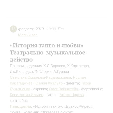
15
февраля
,
2019
19:00
,
Пт
Малый зал
«История танго и любви»
Театрально-музыкальное
действо
По произведениям Х.Л.Борхеса, Х.Кортасара,
Дж.Ричардса, Ф.Г.Лорки, А.Гурнея
Светлана Смирнова-Кацагаджиева
;
Руслан
Кацагаджиев
;
Ксения Куэльяр
- флейта;
Тихон
Лукьяненко
- скрипка;
Олег Вайнштейн
- фортепиано;
Константин Ильгин
- гитара;
Артем Чирков
-
контрабас
Пьяццолла
: «История танго»; «Буэнос-Айрес»,
сюита;
Боллинг
: «Джазовая сюита»