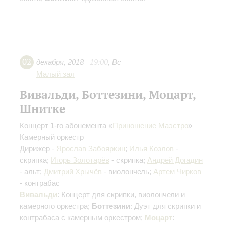
02
декабря
,
2018
19:00
,
Вс
Малый зал
Вивальди, Боттезини, Моцарт,
Шнитке
Концерт 1-го абонемента «
Приношение Маэстро
»
Камерный оркестр
Дирижер -
Ярослав Забояркин
;
Илья Козлов
-
скрипка;
Игорь Золотарёв
- скрипка;
Андрей Догадин
- альт;
Дмитрий Хрычёв
- виолончель;
Артем Чирков
- контрабас
Вивальди
: Концерт для скрипки, виолончели и
камерного оркестра;
Боттезини
: Дуэт для скрипки и
контрабаса с камерным оркестром;
Моцарт
: