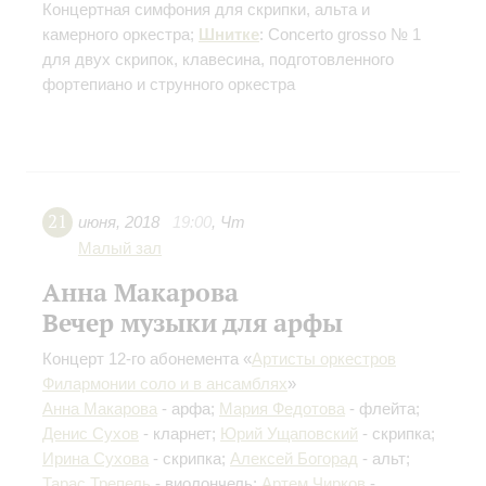
Концертная симфония для скрипки, альта и
камерного оркестра;
Шнитке
: Concerto grosso № 1
для двух скрипок, клавесина, подготовленного
фортепиано и струнного оркестра
21
июня
,
2018
19:00
,
Чт
Малый зал
Анна Макарова
Вечер музыки для арфы
Концерт 12-го абонемента «
Артисты оркестров
Филармонии соло и в ансамблях
»
Анна Макарова
- арфа;
Мария Федотова
- флейта;
Денис Сухов
- кларнет;
Юрий Ущаповский
- скрипка;
Ирина Сухова
- скрипка;
Алексей Богорад
- альт;
Тарас Трепель
- виолончель;
Артем Чирков
-