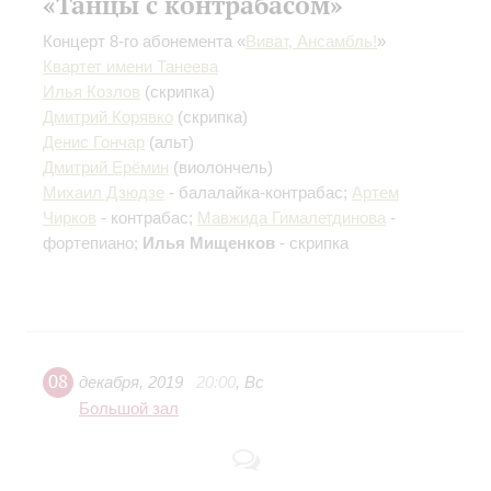
«Танцы с контрабасом»
Концерт 8-го абонемента «
Виват, Ансамбль!
»
Квартет имени Танеева
Илья Козлов
(скрипка)
Дмитрий Корявко
(скрипка)
Денис Гончар
(альт)
Дмитрий Ерёмин
(виолончель)
Михаил Дзюдзе
- балалaйка-контрабас;
Артем
Чирков
- контрабас;
Мавжида Гималетдинова
-
фортепиано;
Илья Мищенков
- скрипка
08
декабря
,
2019
20:00
,
Вс
Большой зал