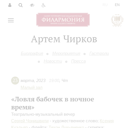
|
RU
EN
Артем Чирков
Биография
Мероприятия
Гастроли
Новости
Пресса
23
марта
,
2023
19:00
,
Чт
Малый зал
«Ловля бабочек в ночное
время»
Театрально-музыкальный вечер
Сергей Чонишвили
- художественное слово;
Ксения
Куэльяр
- флейта;
Тихон Лукьяненко
- скрипка;