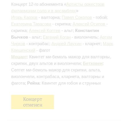
Концерт 12-го абонемента «
Артисты оркестров
филармонии соло и в ансамблях
»
Игорь Карзов
- валторна;
Павел Соколов
- гобой;
Екатерина Тарасова
- скрипка;
Алексей Осипов
-
скрипка;
Алексей Коптев
- альт;
Константин
Бычков
- альт;
Евгений Коган
- виолончель;
Артем
Чирков
- контрабас;
Андрей Лаухин
- кларнет;
Марк
Крещенский
- фагот
Моцарт
: Квинтет ми-бемоль мажор для валторны,
скрипки, двух альтов и виолончели;
Бетховен
:
Септет ми-бемоль мажор для скрипки, альта,
виолончели, контрабаса, кларнета, валторны и
фагота;
Рейха
: Квинтет для гобоя и струнных
Концерт
отменен