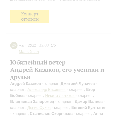
Концерт
отменен
29
мая
,
2021
19:00
,
Сб
Малый зал
Юбилейный вечер
Андрей Казаков, его ученики и
друзья
Андрей Казаков
- кларнет;
Дмитрий Лупачёв
-
кларнет ;
Александр Васильев
- кларнет ;
Егор
Бобнев
- кларнет ;
Никита Лютиков
- кларнет ;
Владислав Запорожец
- кларнет ;
Дамир Валиев
-
кларнет ;
Денис Сухов
- кларнет ;
Евгений Култыгин
- кларнет ;
Станислав Скорняков
- кларнет ;
Анна