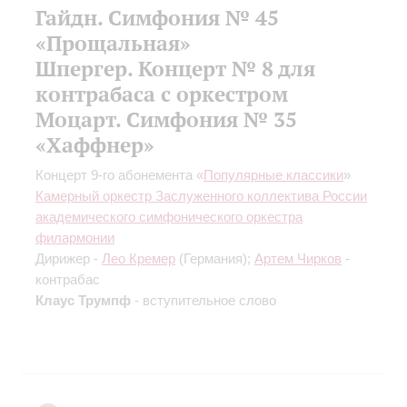
Гайдн. Симфония № 45
«Прощальная»
Шпергер. Концерт № 8 для
контрабаса с оркестром
Моцарт. Симфония № 35
«Хаффнер»
Концерт 9-го абонемента «
Популярные классики
»
Камерный оркестр Заслуженного коллектива России
академического симфонического оркестра
филармонии
Дирижер -
Лео Кремер
(Германия);
Артем Чирков
-
контрабас
Клаус Трумпф
- вступительное слово