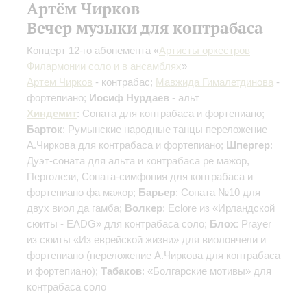
Артём Чирков
Вечер музыки для контрабаса
Концерт 12-го абонемента «
Артисты оркестров
Филармонии соло и в ансамблях
»
Артем Чирков
- контрабас;
Мавжида Гималетдинова
-
фортепиано;
Иосиф Нурдаев
- альт
Хиндемит
: Соната для контрабаса и фортепиано;
Барток
: Румынские народные танцы
переложение
А.Чиркова для контрабаса и фортепиано
;
Шпергер
:
Дуэт-соната для альта и контрабаса ре мажор,
Перголези, Соната-симфония для контрабаса и
фортепиано фа мажор;
Барьер
: Соната №10 для
двух виол да гамба;
Волкер
: Eclore из «Ирландской
сюиты - ЕАDG» для контрабаса соло;
Блох
: Prayer
из сюиты «Из еврейской жизни» для виолончели и
фортепиано (переложение А.Чиркова для контрабаса
и фортепиано);
Табаков
: «Болгарские мотивы» для
контрабаса соло