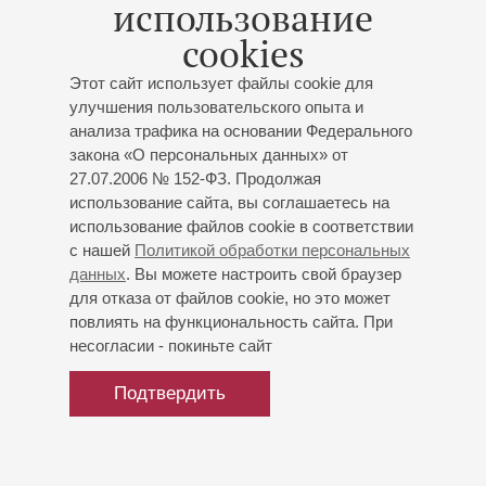
использование
Артем Чирков
(контрабас)
cookies
Ксения Куэльяр
- флейта;
Тихон Лукьяненко
-
скрипка
Этот сайт использует файлы cookie для
Елена Серова
- клавесин
улучшения пользовательского опыта и
Вивальди
: «Времена года», четыре концерта для
анализа трафика на основании Федерального
скрипки и струнных
в оригинальной версии и
закона «О персональных данных» от
переложении для флейты, флейты-пикколо и
27.07.2006 № 152-ФЗ. Продолжая
струнных
;
Пьяццолла
: «Времена года в Буэнос-
использование сайта, вы соглашаетесь на
Айресе»
переложение для скрипки, флейты и
использование файлов cookie в соответствии
струнных
с нашей
Политикой обработки персональных
данных
. Вы можете настроить свой браузер
для отказа от файлов cookie, но это может
повлиять на функциональность сайта. При
несогласии - покиньте сайт
04
декабря
,
2017
19:00
,
Пн
Подтвердить
Малый зал
Моцарт