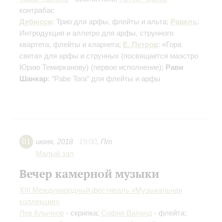
контрабас
Дебюсси
: Трио для арфы, флейты и альта;
Равель
:
Интродукция и аллегро для арфы, струнного
квартета, флейты и кларнета;
Е. Петров
: «Гора
света» для арфы и струнных (посвящается маэстро
Юрию Темирканову)
(первое исполнение)
;
Рави
Шанкар
: “Pabe Tora” для флейты и арфы
01
июня
,
2018
19:00
,
Пт
Малый зал
Вечер камерной музыки
XIII Международный фестиваль «Музыкальная
коллекция»
Лев Клычков
- скрипка;
София Виланд
- флейта;