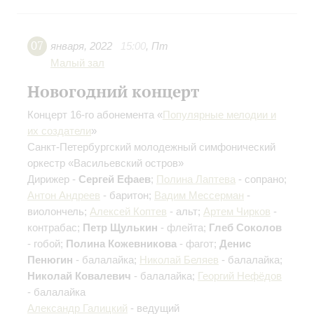
07
января
,
2022
15:00
,
Пт
Малый зал
Новогодний концерт
Концерт 16-го абонемента «
Популярные мелодии и
их создатели
»
Санкт-Петербургский молодежный симфонический
оркестр «Васильевский остров»
Дирижер -
Сергей Ефаев
;
Полина Лаптева
- сопрано;
Антон Андреев
- баритон;
Вадим Мессерман
-
виолончель;
Алексей Коптев
- альт;
Артем Чирков
-
контрабас;
Петр Щулькин
- флейта;
Глеб Соколов
- гобой;
Полина Кожевникова
- фагот;
Денис
Пенюгин
- балалайка;
Николай Беляев
- балалайка;
Николай Ковалевич
- балалайка;
Георгий Нефёдов
- балалайка
Александр Галицкий
- ведущий