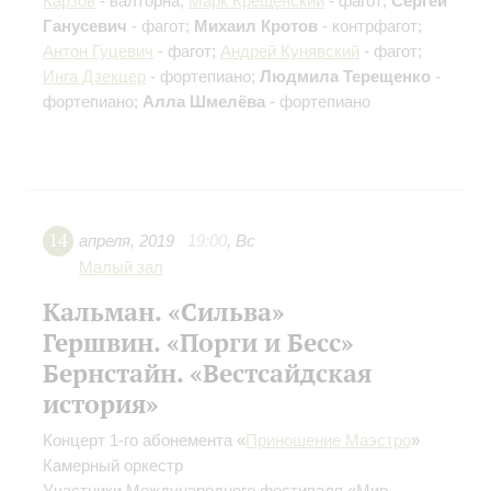
Карзов
- валторна;
Марк Крещенский
- фагот;
Сергей
Ганусевич
- фагот;
Михаил Кротов
- контрфагот;
Антон Гуцевич
- фагот;
Андрей Кунявский
- фагот;
Инга Дзекцер
- фортепиано;
Людмила Терещенко
-
фортепиано;
Алла Шмелёва
- фортепиано
14
апреля
,
2019
19:00
,
Вс
Малый зал
Кальман. «Сильва»
Гершвин. «Порги и Бесс»
Бернстайн. «Вестсайдская
история»
Концерт 1-го абонемента «
Приношение Маэстро
»
Камерный оркестр
Участники Международного фестиваля «Мир