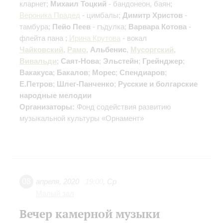
кларнет;
Михаил Тоцкий
- бандонеон, баян;
Вероника Прадед
- цимбалы;
Димитр Христов
-
тамбура;
Пейо Пеев
- гъдулка;
Варвара Котова
-
флейта пана ;
Ирина Крутова
- вокал
Чайковский
,
Рамо
,
Альбенис
,
Мусоргский
,
Вивальди
;
Саят-Нова
;
Эльстейн
;
Грейнджер
;
Вакакуса
;
Бакалов
;
Морес
;
Спендиаров
;
Е.Петров
;
Шлег-Панченко
;
Русские и болгарские
народные мелодии
Организаторы:
Фонд содействия развитию
музыкальной культуры «Орнамент»
08
апреля
,
2020
19:00
,
Ср
Малый зал
Вечер камерной музыки