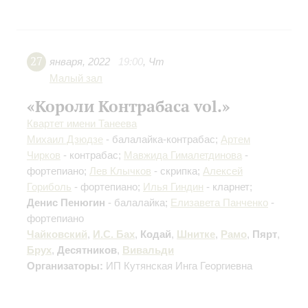
27
января
,
2022
19:00
,
Чт
Малый зал
«Короли Контрабаса vol.»
Квартет имени Танеева
Михаил Дзюдзе
- балалайка-контрабас;
Артем
Чирков
- контрабас;
Мавжида Гималетдинова
-
фортепиано;
Лев Клычков
- скрипка;
Алексей
Гориболь
- фортепиано;
Илья Гиндин
- кларнет;
Денис Пенюгин
- балалайка;
Елизавета Панченко
-
фортепиано
Чайковский
,
И.С. Бах
,
Кодай
,
Шнитке
,
Рамо
,
Пярт
,
Брух
,
Десятников
,
Вивальди
Организаторы:
ИП Кутянская Инга Георгиевна