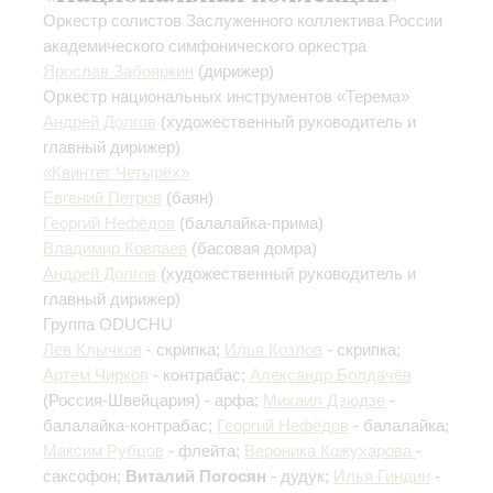
Оркестр солистов Заслуженного коллектива России
академического симфонического оркестра
Ярослав Забояркин
(дирижер)
Оркестр национальных инструментов «Терема»
Андрей Долгов
(художественный руководитель и
главный дирижер)
«Квинтет Четырёх»
Евгений Петров
(баян)
Георгий Нефёдов
(балалайка-прима)
Владимир Ковпаев
(басовая домра)
Андрей Долгов
(художественный руководитель и
главный дирижер)
Группа ODUCHU
Лев Клычков
- скрипка;
Илья Козлов
- скрипка;
Артем Чирков
- контрабас;
Александр Болдачёв
(Россия-Швейцария) - арфа;
Михаил Дзюдзе
-
балалайка-контрабас;
Георгий Нефёдов
- балалайка;
Максим Рубцов
- флейта;
Вероника Кожухарова
-
саксофон;
Виталий Погосян
- дудук;
Илья Гиндин
-