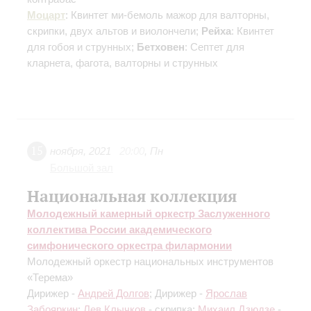
Моцарт
: Квинтет ми-бемоль мажор для валторны,
скрипки, двух альтов и виолончели;
Рейха
: Квинтет
для гобоя и струнных;
Бетховен
: Септет для
кларнета, фагота, валторны и струнных
15
ноября
,
2021
20:00
,
Пн
Большой зал
Национальная коллекция
Молодежный камерный оркестр Заслуженного
коллектива России академического
симфонического оркестра филармонии
Молодежный оркестр национальных инструментов
«Терема»
Дирижер -
Андрей Долгов
; Дирижер -
Ярослав
Забояркин
;
Лев Клычков
- скрипка;
Михаил Дзюдзе
-