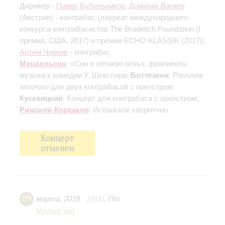
Дирижер -
Павел Бубельников
;
Доминик Вагнер
(Австрия) - контрабас (лауреат международного
конкурса контрабасистов The Bradetich Foundation (I
премия, США, 2017) и премии ECHO KLASSIK (2017);
Артем Чирков
- контрабас
Мендельсон
: «Сон в летнюю ночь», фрагменты
музыки к комедии У. Шекспира;
Боттезини
: Passione
amoroso для двух контрабасов с оркестром;
Кусевицкий
: Концерт для контрабаса с оркестром;
Римский-Корсаков
: Испанское каприччио
Концерт
отменен
09
марта
,
2018
19:00
,
Пт
Малый зал