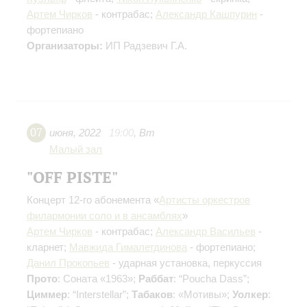
Артем Чирков
- контрабас;
Александр Кашпурин
-
фортепиано
Организаторы:
ИП Радзевич Г.А.
07
июня
,
2022
19:00
,
Вт
Малый зал
"OFF PISTE"
Концерт 12-го абонемента «
Артисты оркестров
филармонии соло и в ансамблях
»
Артем Чирков
- контрабас;
Александр Васильев
-
кларнет;
Мавжида Гималетдинова
- фортепиано;
Данил Прокопьев
- ударная установка, перкуссия
Прото
: Соната «1963»;
Раббат
: “Poucha Dass”;
Циммер
: “Interstellar”;
Табаков
: «Мотивы»;
Уолкер
: