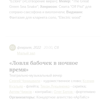
“Eclore” («Сотворение мира»);
Мейер
: “The Great
Green Sea Snake”;
Хенрисон
: Сюита “Off Pist” для
сопрано-саксофона и виолончели;
Видманн
:
Фантазия для кларнета соло, “Electric wood”
05
февраля
,
2022
20:00
,
Сб
Малый зал
«Ловля бабочек в ночное
время»
Театрально-музыкальный вечер
Сергей Чонишвили
- художественное слово;
Ксения
Куэльяр
- флейта;
Тихон Лукьяненко
- скрипка;
Артем Чирков
- контрабас;
Олег Белов
- фортепиано
Организаторы:
Концертное агентство «АрТиКс»