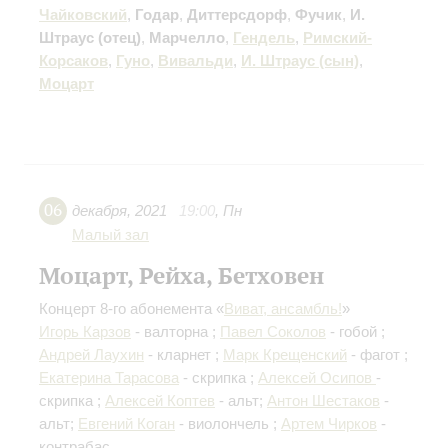
Чайковский
,
Годар
,
Диттерсдорф
,
Фучик
,
И.
Штраус (отец)
,
Марчелло
,
Гендель
,
Римский-
Корсаков
,
Гуно
,
Вивальди
,
И. Штраус (сын)
,
Моцарт
06
декабря
,
2021
19:00
,
Пн
Малый зал
Моцарт, Рейха, Бетховен
Концерт 8-го абонемента «
Виват, ансамбль!
»
Игорь Карзов
- валторна ;
Павел Соколов
- гобой ;
Андрей Лаухин
- кларнет ;
Марк Крещенский
- фагот ;
Екатерина Тарасова
- скрипка ;
Алексей Осипов
-
скрипка ;
Алексей Коптев
- альт;
Антон Шестаков
-
альт;
Евгений Коган
- виолончель ;
Артем Чирков
-
контрабас