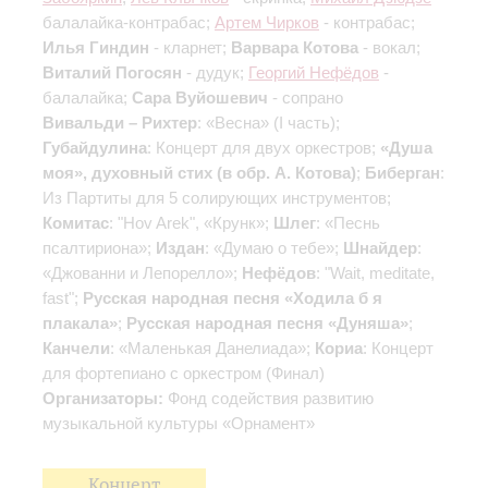
балалайка-контрабас;
Артем Чирков
- контрабас;
Илья Гиндин
- кларнет;
Варвара Котова
- вокал;
Виталий Погосян
- дудук;
Георгий Нефёдов
-
балалайка;
Сара Вуйошевич
- сопрано
Вивальди – Рихтер
: «Весна» (I часть);
Губайдулина
: Концерт для двух оркестров;
«Душа
моя», духовный стих (в обр. А. Котова)
;
Биберган
:
Из Партиты для 5 солирующих инструментов;
Комитас
: "Hov Arek", «Крунк»;
Шлег
: «Песнь
псалтириона»;
Издан
: «Думаю о тебе»;
Шнайдер
:
«Джованни и Лепорелло»;
Нефёдов
: "Wait, meditate,
fast";
Русская народная песня «Ходила б я
плакала»
;
Русская народная песня «Дуняша»
;
Канчели
: «Маленькая Данелиада»;
Кориа
: Концерт
для фортепиано с оркестром (Финал)
Организаторы:
Фонд содействия развитию
музыкальной культуры «Орнамент»
Концерт