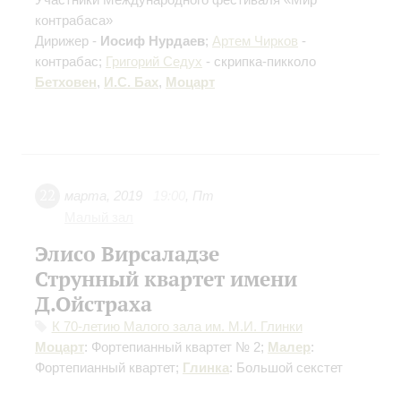
контрабаса»
Дирижер -
Иосиф Нурдаев
;
Артем Чирков
-
контрабас;
Григорий Седух
- скрипка-пикколо
Бетховен
,
И.С. Бах
,
Моцарт
22
марта
,
2019
19:00
,
Пт
Малый зал
Элисо Вирсаладзе
Струнный квартет имени
Д.Ойстраха
К 70-летию Малого зала им. М.И. Глинки
Моцарт
: Фортепианный квартет № 2;
Малер
:
Фортепианный квартет;
Глинка
: Большой секстет