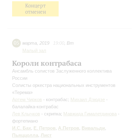
Концерт
отменен
05
марта
,
2019
19:00
,
Вт
Малый зал
Короли контрабаса
Ансамбль солистов Заслуженного коллектива
России
Солисты оркестра национальных инструментов
«Терема»
Артем Чирков
- контрабас;
Михаил Дзюдзе
-
балалайка-контрабас
Лев Клычков
- скрипка;
Мавжида Гималетдинова
-
фортепиано
И.С. Бах
,
Е. Петров
,
А.Петров
,
Вивальди
,
Пьяццолла
,
Лист