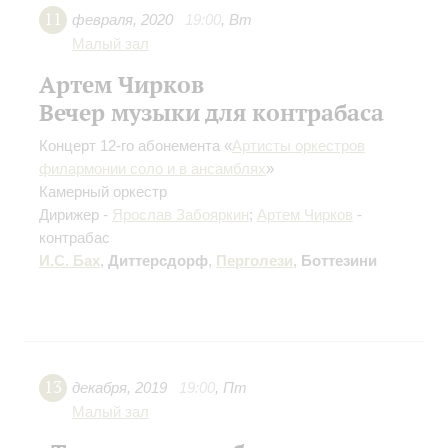
11
февраля
,
2020
19:00
,
Вт
Малый зал
Артем Чирков
Вечер музыки для контрабаса
Концерт 12-го абонемента «
Артисты оркестров
филармонии соло и в ансамблях
»
Камерный оркестр
Дирижер -
Ярослав Забояркин
;
Артем Чирков
-
контрабас
И.С. Бах
,
Диттерсдорф
,
Перголези
,
Боттезини
13
декабря
,
2019
19:00
,
Пт
Малый зал