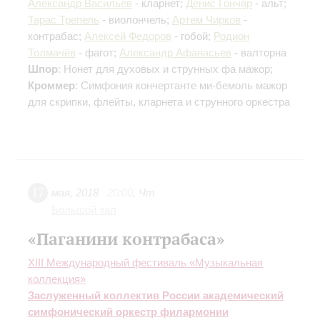
Александр Васильев
- кларнет;
Денис Гончар
- альт;
Тарас Трепель
- виолончель;
Артем Чирков
-
контрабас;
Алексей Федоров
- гобой;
Родион
Толмачёв
- фагот;
Александр Афанасьев
- валторна
Шпор
: Нонет для духовых и струнных фа мажор;
Кроммер
: Симфония кончертанте ми-бемоль мажор
для скрипки, флейты, кларнета и струнного оркестра
17
мая
,
2018
20:00
,
Чт
Большой зал
«Паганини контрабаса»
XIII Международный фестиваль «Музыкальная
коллекция»
Заслуженный коллектив России академический
симфонический оркестр филармонии