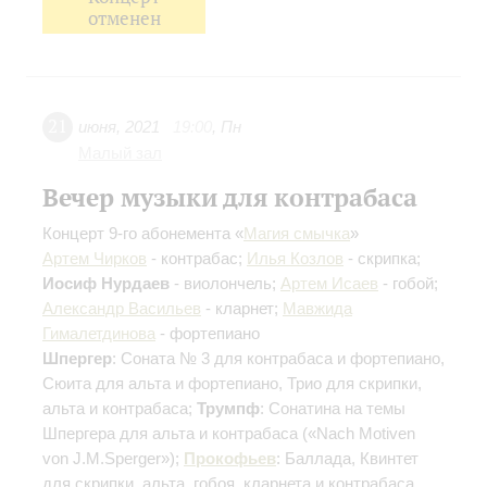
отменен
21
июня
,
2021
19:00
,
Пн
Малый зал
Вечер музыки для контрабаса
Концерт 9-го абонемента «
Магия смычка
»
Артем Чирков
- контрабас;
Илья Козлов
- скрипка;
Иосиф Нурдаев
- виолончель;
Артем Исаев
- гобой;
Александр Васильев
- кларнет;
Мавжида
Гималетдинова
- фортепиано
Шпергер
: Соната № 3 для контрабаса и фортепиано,
Сюита для альта и фортепиано, Трио для скрипки,
альта и контрабаса;
Трумпф
: Сонатина на темы
Шпергера для альта и контрабаса («Nach Motiven
von J.M.Sperger»);
Прокофьев
: Баллада, Квинтет
для скрипки, альта, гобоя, кларнета и контрабаса