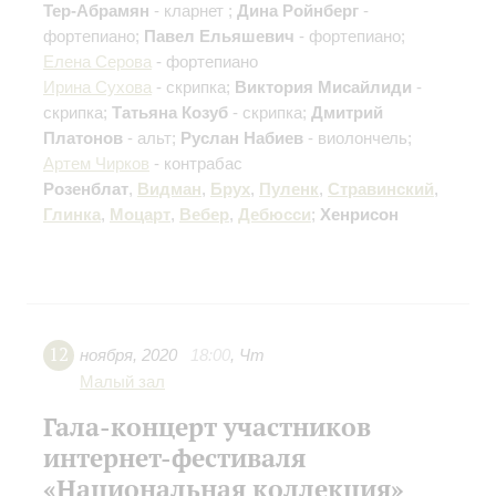
Тер-Абрамян
- кларнет ;
Дина Ройнберг
-
фортепиано;
Павел Ельяшевич
- фортепиано;
Елена Серова
- фортепиано
Ирина Сухова
- скрипка;
Виктория Мисайлиди
-
скрипка;
Татьяна Козуб
- скрипка;
Дмитрий
Платонов
- альт;
Руслан Набиев
- виолончель;
Артем Чирков
- контрабас
Розенблат
,
Видман
,
Брух
,
Пуленк
,
Стравинский
,
Глинка
,
Моцарт
,
Вебер
,
Дебюсси
;
Хенрисон
12
ноября
,
2020
18:00
,
Чт
Малый зал
Гала-концерт участников
интернет-фестиваля
«Национальная коллекция»