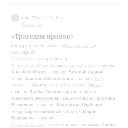
15
мая
,
2018
19:00
,
Вт
Малый зал
«Трагедия нравов»
Концерт 6-го абонемента «
Призрак оперы
»
Хор "Signum"
Пётр Гайдуков
(хормейстер)
Ирина Васильева
- сопрано;
Лариса Елина
- сопрано;
Анна Михайлова
- сопрано;
Виталий Дудкин
-
тенор;
Каролина Шаповалова
- сопрано;
Егор
Чубаков
- баритон;
Регина Рустамова
- меццо-
сопрано;
Энхбат Тувшинжаргал
- баритон;
Анастасия Заболоцкая
- меццо-сопрано;
Кристина
Безносова
- сопрано;
Константин Щербенко
-
тенор;
Сергей Кайдалов
- баритон;
Мария
Вахрушева
- сопрано
Ирина Шарапова
- комментарии к программе;
Ирина