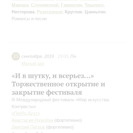
Мажара
,
Слонимский
,
Гаврилин
,
Тищенко
,
Нестерова
,
Резетдинов
;
Круглик
;
Цзиньпэн
Романсы и песни
23
сентября
,
2019
19:00
,
Пн
Малый зал
«И в шутку, и всерьез…»
Торжественное открытие и
закрытие фестиваля
III Международный фестиваль «Мир искусства.
Контрасты»
«ПетРо Дуэт»
Анастасия Рогалёва
(фортепиано)
Дмитрий Петров
(фортепиано)