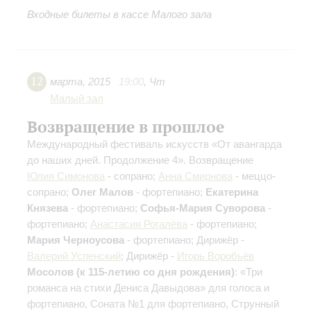
Входные билеты в кассе Малого зала
12
марта
,
2015
19:00
,
Чт
Малый зал
Возвращение в прошлое
Международный фестиваль искусств «От авангарда
до наших дней. Продолжение 4». Возвращение
Юлия Симонова
- сопрано;
Анна Смирнова
- меццо-
сопрано;
Олег Малов
- фортепиано;
Екатерина
Князева
- фортепиано;
Софья-Мария Суворова
-
фортепиано;
Анастасия Рогалёва
- фортепиано;
Мария Черноусова
- фортепиано; Дирижёр -
Валерий Успенский
; Дирижёр -
Игорь Воробьёв
Мосолов (к 115-летию со дня рождения)
: «Три
романса на стихи Дениса Давыдова» для голоса и
фортепиано, Соната №1 для фортепиано, Струнный