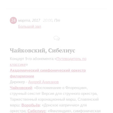
24
марта
,
2017
20:00
,
Пт
Большой зал
Чайковский, Сибелиус
Концерт 9-го абонемента «
Путеводитель по
классике
»
Академический симфонический оркестр
филармонии
Дирижер -
Андрей Аниханов
Чайковский
: «Воспоминание о Флоренции»,
струнный секстет
Версия для струнного оркестра
,
Торжественный коронационный марш, Славянский
марш;
Воробьёв
: «Донское каприччио» для
оркестра;
Сибелиус
: «Финляндия», симфоническая