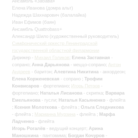
Ансамбль «Забава»
Елена Иванова
(домра альт)
Надежда Шахнарович
(балалайка)
Иван Ефимов
(баян)
Ансамбль Quattrobass+
Александр Шило
(художественный руководитель)
Симфонический оркестр Ленинградской
государственной областной филармонии
Дирижер -
Михаил Голиков
;
Елена Заставная
-
сопрано;
Анна Дарьянова
- меццо-сопрано;
Антон
Андреев
- баритон;
Алевтина Никитина
- аккордеон;
Елена Корженевская
- сопрано ;
Трофим
Конвисаров
- фортепиано;
Игорь Петров
-
фортепиано;
Наталья Лисанова
- скрипка;
Варвара
Емельянова
- гусли;
Наталья Касьяненко
- флейта
;
Ксения Молоткова
- флейта ;
Ольга Следникова
- флейта ;
Марианна Мурзина
- флейта ;
Марфа
Ладченко
- флейта
Игорь Рогалёв
- ведущий концерт;
Арина
Маношкина
- пантомима;
Богдан Кочуров
-