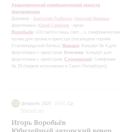
Академический симфонический оркестр
филармонии
Дирижер -
Анатолий Рыбалко
;
Николай Мажара
-
фортепиано;
Юрий Семёнов
- орган
Воробьёв
: «Остается лишь свет…», симфоническая
поэма для органа и оркестра
(посвящено героям
Сталинградской битвы)
;
Мажара
: Концерт № 4 для
фортепиано с оркестром;
Клюзнер
: Концерт для
фортепиано с оркестром;
Слонимский
: Симфония
№ 29
(первое исполнение в Санкт-Петербурге)
12
февраля
,
2025
19:00
,
Ср
Малый зал
Игорь Воробьёв
Юбилейный авторский вечер