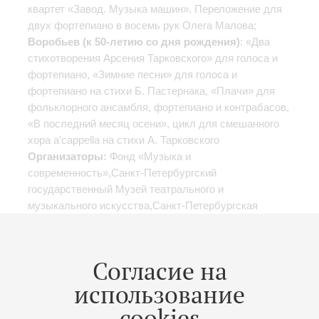
квартет «Завод. Музыка машин». Переложение для
двух фортепиано в восемь рук Олега Малова;
Воробьев (к 50-летию со дня рождения)
: «Два
стихотворения Арсения Тарковского» для голоса и
фортепиано, «Зимние песни» для голоса и
фортепиано на стихи Б. Пастернака, «Плачи» для
фольклорного ансамбля, фортепиано и контрабасов,
«В последний месяц осени», цикл для смешанного
хора a'cappella на стихи А. Тарковского
Организаторы:
Фонд «Музыка и
современность»,Санкт-Петербургский
государственный Музей театрального и
музыкального искусства,Санкт-Петербургская
академическая филармония им. Д. Д.
Шостаковича,Государственный
Эрмитаж,Мариинский театр,Комитет по культуре
Согласие на
Санкт-Петербурга
использование
cookies