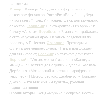
пантомима
Моцарт
: Концерт № 7 для трех фортепиано с
оркестром фа мажор;
Рогалёв
: «Если бы Шуберт
читал газету “Правда”», концертштюк для камерного
оркестра;
Гаврилин
: Сюита-фантазия из музыки к
балету «Анюта»;
Воробьёв
: «Роман с контрабасом»,
сюита из уездной драмы в одном раздевании по
рассказу А.П.Чехова;
Осколков
: Прелюдия и
фугетта для четырех флейт, «Птицы под дождем»
для пяти флейт;
Россини
: Дуэт-буфф двух котов;
Бернстайн
: "We are women" из оперы «Кандид»;
Иньцзы
: «Жасмин» для скрипки и гуслей;
Беляев-
Дербенко
: «Московский извозчик», парафраз на
тему песни Н.Богословского;
Дербенко
: «Поиграем
джаз?»;
«Что мне жить и тужить», русская
народная песня
Организаторы:
Фонд «Музыка и современность»