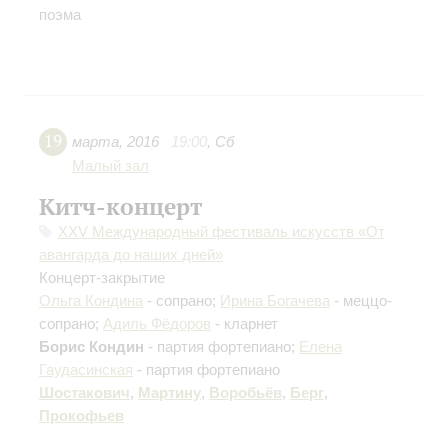
поэма
19
марта
,
2016
19:00
,
Сб
Малый зал
Китч-концерт
XXV Международный фестиваль искусств «От
авангарда до наших дней»
Концерт-закрытие
Ольга Кондина
- сопрано;
Ирина Богачева
- меццо-
сопрано;
Адиль Фёдоров
- кларнет
Борис Кондин
- партия фортепиано;
Елена
Гаудасинская
- партия фортепиано
Шостакович
,
Мартину
,
Воробьёв
,
Берг
,
Прокофьев