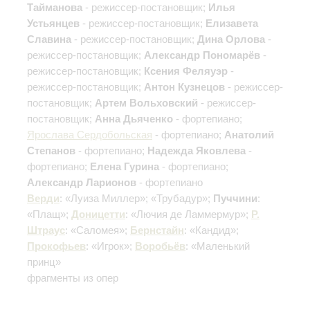
Тайманова
- режиссер-постановщик;
Илья
Устьянцев
- режиссер-постановщик;
Елизавета
Славина
- режиссер-постановщик;
Дина Орлова
-
режиссер-постановщик;
Александр Пономарёв
-
режиссер-постановщик;
Ксения Феляуэр
-
режиссер-постановщик;
Антон Кузнецов
- режиссер-
постановщик;
Артем Вольховский
- режиссер-
постановщик;
Анна Дьяченко
- фортепиано;
Ярослава Сердобольская
- фортепиано;
Анатолий
Степанов
- фортепиано;
Надежда Яковлева
-
фортепиано;
Елена Гурина
- фортепиано;
Александр Ларионов
- фортепиано
Верди
: «Луиза Миллер»; «Трубадур»;
Пуччини
:
«Плащ»;
Доницетти
: «Лючия де Ламмермур»;
Р.
Штраус
: «Саломея»;
Бернстайн
: «Кандид»;
Прокофьев
: «Игрок»;
Воробьёв
: «Маленький
принц»
фрагменты из опер