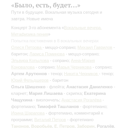
«Было, есть, будет...»
Пути в будущее. Вокальная музыка сегодня и
завтра. Новые имена
Концерт 3-го абонемента «
Вокальные вечера.
Метафизика пения
»
Попытка постижения в 8 вокальных вечерах
Олеся Петрова
- меццо-сопрано;
Михаил Гаврилов
-
баритон;
Лариса Поминова
- меццо-сопрано;
Эльвира Копылова
- сопрано;
Анна-Мария
Коновалова
- сопрано;
Марья Черникова
- сопрано;
Артем Арутюнов
- тенор;
Никита Черников
- тенор;
Юрий Фельдшеров
- баритон
Ольга Шишенко
- флейта;
Анастасия Даниленко
-
кларнет;
Мария Лишаева
- скрипка;
Екатерина
Чащухина
- виолончель;
Анастасия Рогалёва
-
фортепиано;
Тимофей Ташланов
- фортепиано;
Ирина Шарапова
- фортепиано, комментарий к
программе;
Виталий Петров
- фортепиано
Танонов
,
Воробьёв
,
Е. Петров
,
Заборин
,
Рогалёв
,