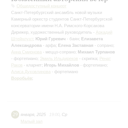
Общедоступный концерт
Санкт-Петербургский ансамбль новой музыки
Камерный оркестр студентов Санкт-Петербургской
консерватории имени Н.А. Римского-Корсакова
Дирижер, художественный руководитель -
Аркадий
Штейнлухт
;
Юрий Гуревич
- баян;
Елизавета
Александрова
- арфа;
Елена Заставная
- сопрано;
Анна Смирнова
- меццо-сопрано;
Михаил Турпанов
- фортепиано;
Эмиль Ильдиреков
- скрипка;
Ренат
Раков
- кларнет;
Игорь Михайлов
- фортепиано;
Алиса Духовлинова
- фортепиано
Воробьёв
;
29
января
,
2025
19:00
,
Ср
Малый зал