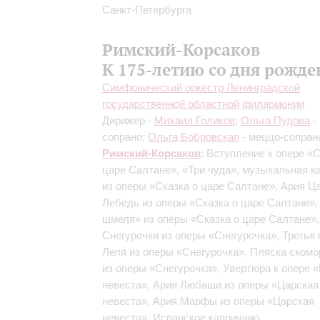
Санкт-Петербурга
Римский-Корсаков
К 175-летию со дня рожде
Симфонический оркестр Ленинградской
государственной областной филармонии
Дирижер -
Михаил Голиков
;
Ольга Пудова
-
сопрано;
Ольга Бобровская
- меццо-сопран
Римский-Корсаков
: Вступление к опере «С
царе Салтане», «Три чуда», музыкальная к
из оперы «Сказка о царе Салтане», Ария Ц
Лебедь из оперы «Сказка о царе Салтане»,
шмеля» из оперы «Сказка о царе Салтане»,
Снегурочки из оперы «Снегурочка», Третья 
Леля из оперы «Снегурочка», Пляска скомо
из оперы «Снегурочка», Увертюра к опере 
невеста», Ария Любаши из оперы «Царская
невеста», Ария Марфы из оперы «Царская
невеста», Испанское каприччио