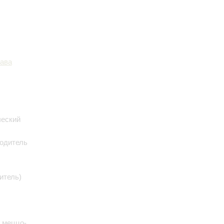
ава
ческий
одитель
итель)
 меццо-