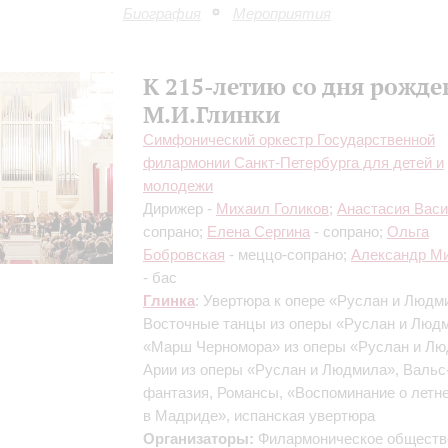
Биография
Мероприятия
К 215-летию со дня рожде
М.И.Глинки
Симфонический оркестр Государственной
филармонии Санкт-Петербурга для детей и
молодежи
Дирижер -
Михаил Голиков
;
Анастасия Вас
сопрано;
Елена Сергина
- сопрано;
Ольга
Бобровская
- меццо-сопрано;
Александр М
- бас
Глинка
: Увертюра к опере «Руслан и Людм
Восточные танцы из оперы «Руслан и Люд
«Марш Черномора» из оперы «Руслан и Лю
Арии из оперы «Руслан и Людмила», Вальс
фантазия, Романсы, «Воспоминание о летн
в Мадриде», испанская увертюра
Организаторы:
Филармоническое обществ