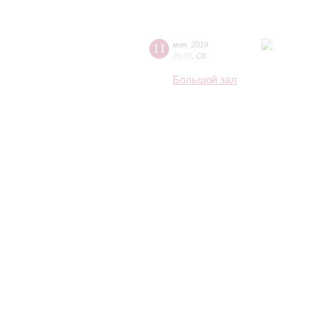
11
мая
,
2019
20:00
,
Сб
Большой зал