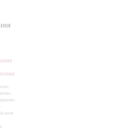
ния
ильева
-
инченко
ила»,
мила»,
дмила»,
-
ей ночи
о