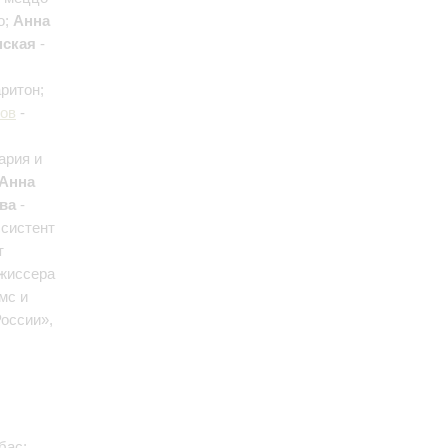
о;
Анна
нская
-
аритон;
ов
-
ария и
Анна
ва
-
ссистент
т
ежиссера
мс и
России»,
бас;