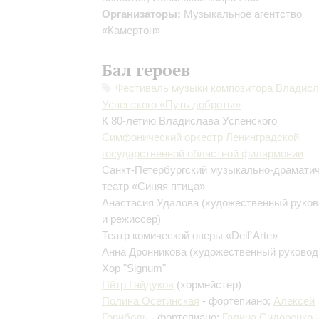
Организаторы:
Музыкальное агентство
«Камертон»
Бал героев
Фестиваль музыки композитора Владисл
Успенского «Путь доброты»
К 80-летию Владислава Успенского
Симфонический оркестр Ленинградской
государственной областной филармонии
Санкт-Петербургский музыкально-драмати
театр «Синяя птица»
Анастасия Удалова
(художественный руков
и режиссер)
Театр комической оперы «Dell`Arte»
Анна Дронникова
(художественный руковод
Хор "Signum"
Пётр Гайдуков
(хормейстер)
Полина Осетинская
- фортепиано;
Алексей
Гориболь
- фортепиано;
Галина Сидоренко
-