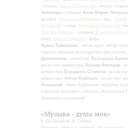
сопрано;
Ольга Бобровская
- меццо-сопран
Золотова
- сопрано;
Анна-Мария Лопуша
флейта;
Александр Минченко
- бас;
Сергей
Муравьев
- тенор;
Александр Пахмутов
- б
Любовь Райская
- сопрано;
Владимир Розан
баян;
Алиса Садикова
- арфа
Ирина Тайманова
- автор идеи, автор сцен
художественный руководитель фестиваля;
Дронникова
- режиссер;
Екатерина Ароно
ассистент режиссера;
Ксения Феляуэр
- а
режиссера;
Елизавета Славина
- ассистен
режиссера;
Антон Кузнецов
- ассистент р
Успенский
: «Анна Каренина», «Шерлок Хол
Королева Богемии», «Элиза», «Казанова в 
фрагменты сочинений
«Музыка - душа моя»
К 210-летию М. И. Глинки
Дирижер -
Михаил Голиков
;
Эдуард Цанга
- 