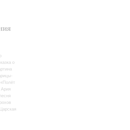
ния
о
казка о
артина
арицы-
 «Полёт
 Ария
песня
рохов
«Царская