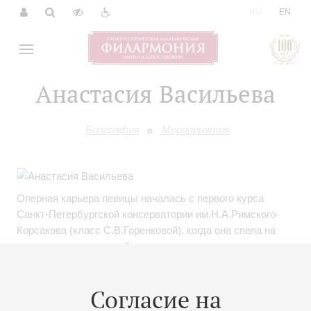
|
RU
EN
Анастасия Васильева
Биография
Мероприятия
Оперная карьера певицы началась с первого курса
Санкт-Петербургской консерватории им.Н.А.Римского-
Корсакова (класс С.В.Горенковой), когда она спела на
сцене театра оперы и балета консерватории партии
Белинды (Г.Пёрселл «Дидона и Эней») и Сюзанны
(В.А.Моцарт «Свадьба Фигаро»).
Согласие на
Дипломант Международного конкурса оперных певцов