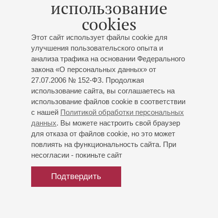
использование
им. Н.А.Римского-Корсакова в Тихвине. Лауреат многих
cookies
конкурсов и фестивалей, среди которых Международный
фестиваль «Играем Слонимского», Всероссийский
Этот сайт использует файлы cookie для
фестиваль «Театры Санкт-Петербурга - детям».
улучшения пользовательского опыта и
анализа трафика на основании Федерального
К окончанию консерватории певица вошла в число
закона «О персональных данных» от
ведущих солисток театра «Санкт-Петербург опера»,
27.07.2006 № 152-ФЗ. Продолжая
исполнив партию партию Недды («Паяцы»
использование сайта, вы соглашаетесь на
Р.Леонкавалло).
использование файлов cookie в соответствии
Обширная концертная, а также гастрольная
с нашей
Политикой обработки персональных
деятельность певицы включает не только оперные, но и
данных
. Вы можете настроить свой браузер
для отказа от файлов cookie, но это может
камерные программы.
повлиять на функциональность сайта. При
С 2014 года является ведущей солисткой Санкт-
несогласии - покиньте сайт
Петербургской государственной филармонии для детей и
юношества.
Подтвердить