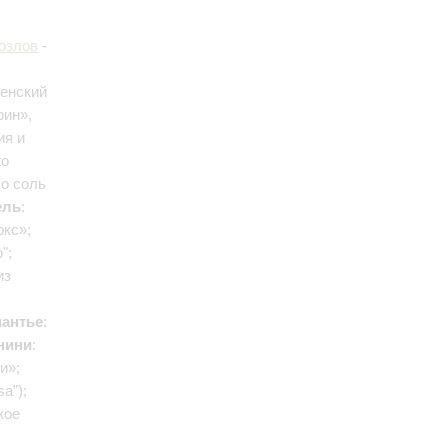
озлов
-
венский
рин»,
ия и
to
so соль
ель
:
ркс»;
";
из
антье
:
нини
:
и»;
sa”);
кое