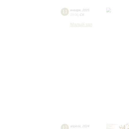
11
января
,
2025
19:00
,
Сб
Малый зал
17
апреля
,
2024