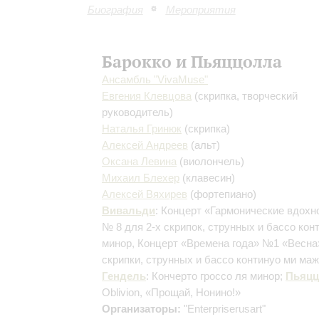
Биография
Мероприятия
Барокко и Пьяццолла
Ансамбль "VivaMusе"
Евгения Клевцова
(скрипка, творческий
руководитель)
Наталья Гринюк
(скрипка)
Алексей Андреев
(альт)
Оксана Левина
(виолончель)
Михаил Блехер
(клавесин)
Алексей Вяхирев
(фортепиано)
Вивальди
: Концерт «Гармонические вдохн
№ 8 для 2-х скрипок, струнных и бассо кон
минор, Концерт «Времена года» №1 «Весна
скрипки, струнных и бассо континуo ми маж
Гендель
: Кончерто гроссо ля минор;
Пьяцц
Oblivion, «Прощай, Нонино!»
Организаторы:
"Enterpriserusart"