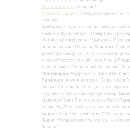
Михаил Блехер
(клавесин)
Людмила Сиденко
- меццо-сопрано;
Илья К
скрипка
Крейслер
: «Радость любви», «Маленький 
марш», «Муки любви», «Прекрасный розма
«Китайский тамбурин», «Цыганка», Прелюд
аллегро в стиле Пуньяни;
Корелли
: Concer
grosso фа мажор, соч. 6 № 2, Concerto gros
минор «Рождественский», соч. 6 № 8;
Генд
Ария Ксеркса "Ombra mai fu" из оперы «Ксе
Монтеверди
: Мадригал "Si dolce e'l tormento
Вивальди
: Ария Анастасио "Sento in seno" 
оперы «Юстин», Концерт для двух скрипок,
струнных и бассо-континуо ре мажор;
Шарп
Мадригал "Sans Frayeur dans ce Bois";
Пага
Каприс № 24 ля минор, «Карнавал в Венеци
Капуа
: «Хочу тебя целовать» (“J’tu vurria va
Кьяра
: «Гордая прелесть осанки...», испанс
болеро