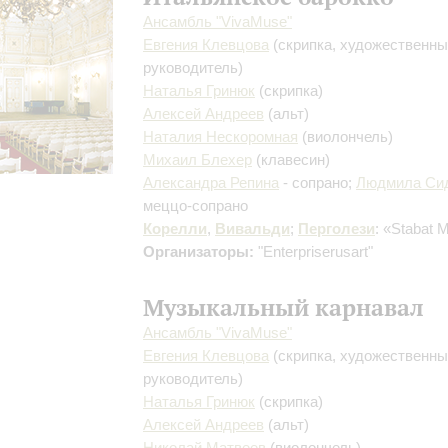
Ансамбль "VivaMusе"
Евгения Клевцова
(скрипка, художественн
руководитель)
Наталья Гринюк
(скрипка)
Алексей Андреев
(альт)
Наталия Нескоромная
(виолончель)
Михаил Блехер
(клавесин)
Александра Репина
- сопрано;
Людмила Си
меццо-сопрано
Корелли
,
Вивальди
;
Перголези
: «Stabat 
Организаторы:
"Enterpriserusart"
Музыкальный карнавал
Ансамбль "VivaMusе"
Евгения Клевцова
(скрипка, художественн
руководитель)
Наталья Гринюк
(скрипка)
Алексей Андреев
(альт)
Николай Матвеев
(виолончель)