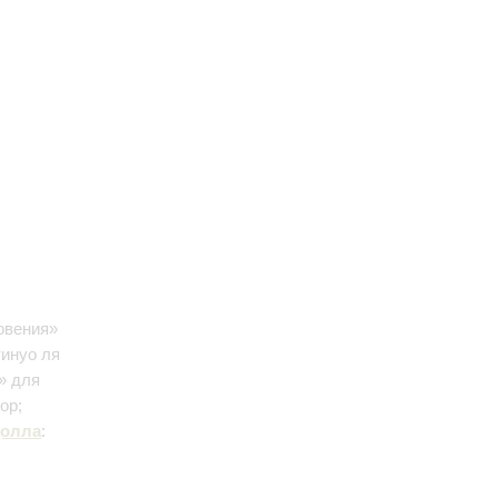
овения»
тинуо ля
» для
ор;
олла
: