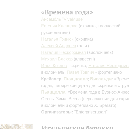
«Времена года»
Ансамбль "VivaMusе"
Евгения Клевцова
(скрипка, творческий
руководитель)
Наталья Гринюк
(скрипка)
Алексей Андреев
(альт)
Наталия Нескоромная
(виолончель)
Михаил Блехер
(клавесин)
Илья Козлов
- скрипка;
Наталия Нескоромн
виолончель;
Павел Товпич
- фортепиано
Крейслер
,
Пьяццолла
;
Вивальди
: «Врем
года», четыре концерта для скрипки и стру
Пьяццолла
: «Времена года в Буэнос-Айре
Осень. Зима. Весна (переложение для скри
виолончели и фортепиано Х. Брагато)
Организаторы:
"Enterpriserusart"
Итальянское барокко