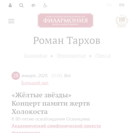
|
RU
EN
Роман Тархов
Биография
Мероприятия
Пресса
28
января
,
2025
20:00
,
Вт
Большой зал
«Жёлтые звёзды»
Концерт памяти жертв
Холокоста
К 80-летию освобождения Освенцима
Академический симфонический оркестр
филармонии