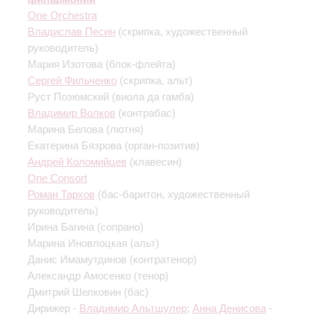
One Orchestra
Владислав Песин
(скрипка, художественный
руководитель)
Мария Изотова
(блок-флейта)
Сергей Фильченко
(скрипка, альт)
Руст Позюмский
(виола да гамба)
Владимир Волков
(контрабас)
Марина Белова
(лютня)
Екатерина Бязрова
(орган-позитив)
Андрей Коломийцев
(клавесин)
One Consort
Роман Тархов
(бас-баритон, художественный
руководитель)
Ирина Багина
(сопрано)
Марина Иновлоцкая
(альт)
Данис Имамутдинов
(контратенор)
Александр Амосенко
(тенор)
Дмитрий Шелковин
(бас)
Дирижер -
Владимир Альтшулер
;
Анна Денисова
-