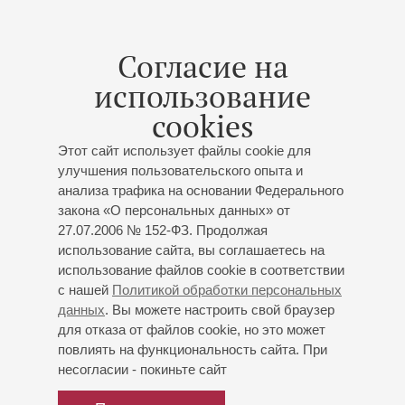
Георгий Фёдоров
(художественный руководитель)
Государственный камерный хор «Петербургские
Согласие на
серенады»
Егор Лосев
(руководитель и дирижер)
использование
Анна Кочетова
- сопрано;
Ксения Бакшеева
-
cookies
сопрано;
Дарья Бегунович
- меццо-сопрано;
Алексей Никифоровский
- тенор;
Роман Тархов
-
Этот сайт использует файлы cookie для
бас;
Захар Кацман
- валторна;
Анастасия Канеева
-
улучшения пользовательского опыта и
флйта-пикколо;
Елена Серова
- клавесин; Дирижер -
анализа трафика на основании Федерального
Егор Лосев
закона «О персональных данных» от
Георгий Фёдоров
- ведущий
27.07.2006 № 152-ФЗ. Продолжая
Гендель
: Псалом «Dixit Dominus» соль минор для
использование сайта, вы соглашаетесь на
солистов, хора и оркестра;
И.С.Бах
: Мотет «Не
использование файлов cookie в соответствии
отпущу Тебя, пока не благословишь меня» ("Ich lasse
с нашей
Политикой обработки персональных
dich nicht, du segnest mich denn"), Мотет «Пойте
данных
. Вы можете настроить свой браузер
Господу песнь новую» ("Singet dem Herrn ein neues
для отказа от файлов cookie, но это может
повлиять на функциональность сайта. При
Lied");
Вивальди
: Концерт для флейты-пикколо с
несогласии - покиньте сайт
оркестром до мажор;
Телеман
: Концерт для
валторны с оркестром ре мажор