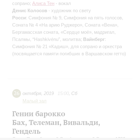
сопрано;
Алиса Тен
- вокал
Денис Колосов
- художник по свету
Росси
: Симфония № 9, Симфония на пять голосов,
Соната № 4 «На арию Руджеро», Соната «Вена»,
Бергамасская соната, «Сердце моё», мадригал,
Псалмы, “Hashkivénu”, молитва;
Вайнберг
:
Симфония № 21 «Кадиш», для сопрано и оркестра
(посвящается памяти погибших в Варшавском гетто)
26
октября
,
2019
15:00
,
Сб
Малый зал
Гении барокко
Бах, Телеман, Вивальди,
Гендель
Санкт-Петербургский Симфонический Оркестр 1703