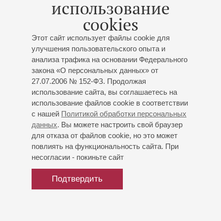
использование
Юлианна Авдеева
- фортепиано
Шопен
: Ноктюрн до диез минор № 20, Ноктюрн фа
cookies
мажор, соч. 15 № 1, Баллада № 3, Прелюдия до-диез
минор, Скерцо № 3, Мазурки соч. 59, Полонез ля-
Этот сайт использует файлы cookie для
бемоль мажор;
Мусоргский
: «Картинки с выставки»
улучшения пользовательского опыта и
анализа трафика на основании Федерального
закона «О персональных данных» от
27.07.2006 № 152-ФЗ. Продолжая
использование сайта, вы соглашаетесь на
использование файлов cookie в соответствии
с нашей
Политикой обработки персональных
данных
. Вы можете настроить свой браузер
для отказа от файлов cookie, но это может
повлиять на функциональность сайта. При
несогласии - покиньте сайт
Подтвердить