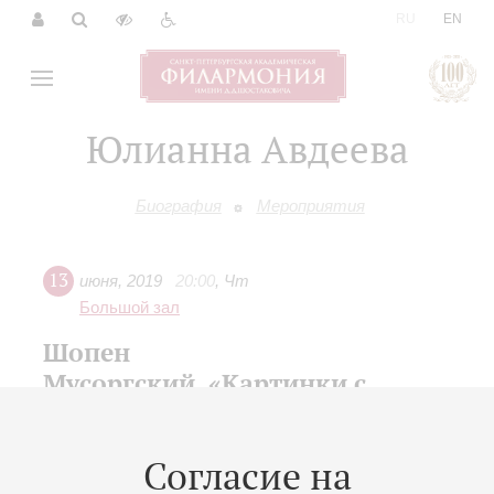
|
RU
EN
Юлианна Авдеева
Биография
Мероприятия
13
июня
,
2019
20:00
,
Чт
Большой зал
Шопен
Мусоргский. «Картинки с
выставки»
XIV Международный фестиваль «Музыкальная
Согласие на
коллекция»