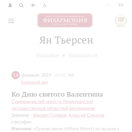
|
RU
EN
Ян Тьерсен
Биография
Мероприятия
14
февраля
,
2019
20:00
,
Чт
Большой зал
Ко Дню святого Валентина
Симфонический оркестр Ленинградской
государственной областной филармонии
Дирижер -
Михаил Голиков
;
Алексей Соколов
-
саксофон
Манчини
: «Лунная река» («Moon River») из музыки к