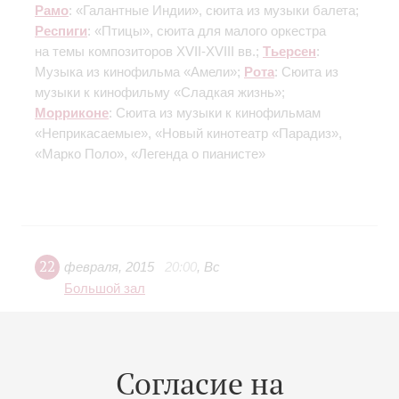
Рамо
: «Галантные Индии», сюита из музыки балета;
Респиги
: «Птицы», сюита для малого оркестра
на темы композиторов XVII-XVIII вв.;
Тьерсен
:
Музыка из кинофильма «Амели»;
Рота
: Cюита из
музыки к кинофильму «Сладкая жизнь»;
Морриконе
: Сюита из музыки к кинофильмам
«Неприкасаемые», «Новый кинотеатр «Парадиз»,
«Марко Поло», «Легенда о пианисте»
22
февраля
,
2015
20:00
,
Вс
Большой зал
Морриконе. Музыка из к/ф:
«Однажды в Америке»,
«Неприкасаемые», «Легенда о
Согласие на
пианисте» и др.