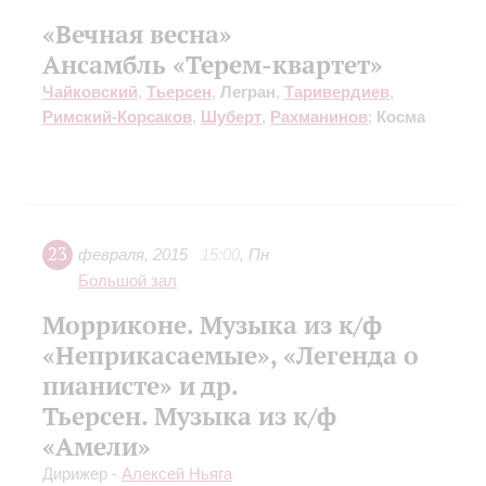
«Вечная весна»
Ансамбль «Терем-квартет»
Чайковский
,
Тьерсен
,
Легран
,
Таривердиев
,
Римский-Корсаков
,
Шуберт
,
Рахманинов
;
Косма
23
февраля
,
2015
15:00
,
Пн
Большой зал
Морриконе. Музыка из к/ф
«Неприкасаемые», «Легенда о
пианисте» и др.
Тьерсен. Музыка из к/ф
«Амели»
Дирижер -
Алексей Ньяга