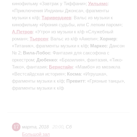
кинофильму «Завтрак у Тиффани»;
Уильямс
:
«Приключения Индианы Джонса», фрагменты
музыки к к/ф;
Таривердиев
: Вальс из музыки к
кинофильму «Ирония судьбы, или С легким паром»;
А.Петров
: «Утро» из музыки к к/ф «Служебный
роман»;
Тьерсен
: Вальс из к/ф «Амели»;
Хорнер
:
«Титаник», фрагменты музыки к к/ф;
Маркес
: Дансон
№ 2;
Вила-Лобос
: Фантазия для саксофона с
оркестром;
Дюбенко
: «Бразилия», фантазия, «Тико-
Тико», фантазия;
Бернстайн
: «Мамбо» из мюзикла
«Вестсайдская история»;
Косма
: «Игрушка»,
фрагменты музыки к к/ф;
Превитт
: «Грязные танцы»,
фрагменты музыки к к/ф
17
марта
,
2018
20:00
,
Сб
Большой зал