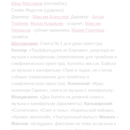
Иван Мясников
(контрабас)
Семён Федотов
(ударные)
Дирижер -
Максим Алексеев
; Дирижер -
Антон
Торбеев
;
Федор Кувайцев
- кларнет;
Максим
Некрасов
- губная гармоника;
Мария Горячёва
-
тромбон
Шостакович
: Сюита № 1 для джаз-оркестра;
Колкер
: «Труффальдино из Бергамо», увертюра из
музыки к кинофильму (переложение для тромбона и
симфонического оркестра), Куплеты миссис Байкли
из музыки к кинофильму «Трое в лодке, не считая
собаки» (переложение для тромбона и
симфонического оркестра);
Успенский
: «Крах
инженера Гарина», сюита из музыки к кинофильму;
Мнацаканян
: «Два билета на дневной сеанс»,
музыка к кинофильму (фрагменты);
Кальварский
:
«Солнечная», «Свет и тень», «Карельский пейзаж»,
«Аромат магнолий», «Театральный вальс»;
Менкен –
Маслов
: «Аладдин», фантазия на темы из музыки к