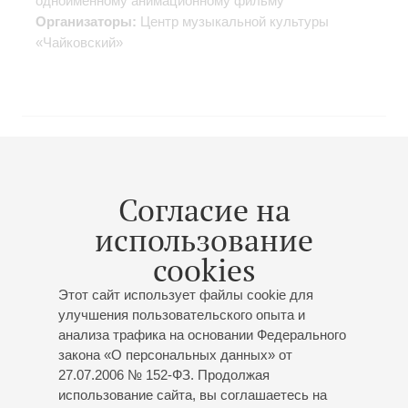
одноименному анимационному фильму
Организаторы:
Центр музыкальной культуры
«Чайковский»
21
февраля
,
2019
20:00
,
Чт
Большой зал
Согласие на
«В форме и в джинсах»
использование
Военная музыка и джаз
cookies
Общедоступный концерт
Адмиралтейский оркестр Ленинградской военно-
Этот сайт использует файлы cookie для
морской базы
улучшения пользовательского опыта и
Дирижер -
Валентин Лященко
;
Александр Духов
-
анализа трафика на основании Федерального
кларнет;
Мария Горячёва
- тромбон;
Вадим Довбык
-
закона «О персональных данных» от
гобой;
Николай Богданов
- кларнет
27.07.2006 № 152-ФЗ. Продолжая
Римский-Корсаков
: Концерт для тромбона и
использование сайта, вы соглашаетесь на