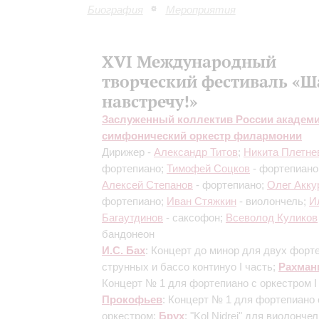
Биография
Мероприятия
XVI Международный
творческий фестиваль «Ш
навстречу!»
Заслуженный коллектив России академ
симфонический оркестр филармонии
Дирижер -
Александр Титов
;
Никита Плетне
фортепиано;
Тимофей Соцков
- фортепиано
Алексей Степанов
- фортепиано;
Олег Акку
фортепиано;
Иван Стяжкин
- виолончель;
И
Багаутдинов
- саксофон;
Всеволод Куликов
бандонеон
И.С. Бах
: Концерт до минор для двух форт
струнных и бассо континуо
I часть
;
Рахман
Концерт № 1 для фортепиано с оркестром
I
Прокофьев
: Концерт № 1 для фортепиано 
оркестром;
Брух
: "Kol Nidrei" для виолончел