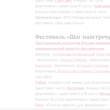
оркестром;
Сен-Санс
: Концерт № 2 для
фортепиано с оркестром
III часть
;
Чайковс
Концерт для скрипки с оркестром
III часть
Организаторы:
АНО Международный твор
фестиваль «Шаг навстречу!»
Фестиваль «Шаг навстречу
Заслуженный коллектив России академ
симфонический оркестр филармонии
Дирижер -
Станислав Кочановский
;
Олег Ак
- фортепиано;
Никита Плетнев
- фортепиан
Белоусов
- фортепиано;
Алексей Степанов
фортепиано;
Владислав и Никита Соколов
саксофон
Гайдн
: Концерт соль мажор для фортепиан
оркестром
I часть
;
Бетховен
: Концерт № 3 
фортепиано с оркестром
II и III части
;
Менд
Концерт № 2 для фортепиано с оркестром
I
Лист
: «Пляска смерти», для фортепиано с