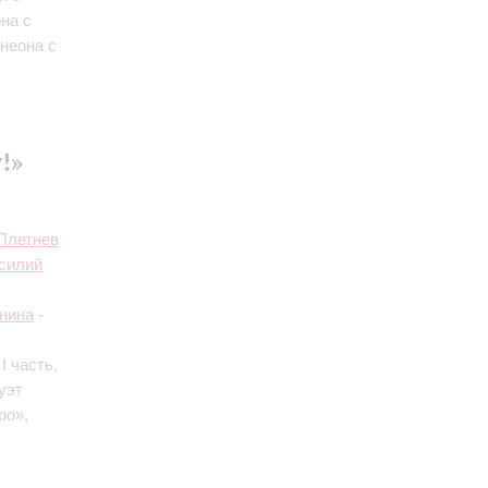
на с
онеона с
!»
Плетнев
силий
нина
-
8
I часть
,
уэт
ро»,