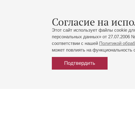
Согласие на испо
Этот сайт использует файлы cookie дл
персональных данных» от 27.07.2006 №
соответствии с нашей
Политикой обра
может повлиять на функциональность са
Подтвердить
Большой зал:
191186, Санкт-Петербург, Миха
+7 (812) 240-01-00, +7 (812) 24
Малый зал:
191011, Санкт-Петербург, Невск
+7 (812) 240-01-00, +7 (812) 24
Напишите нам: