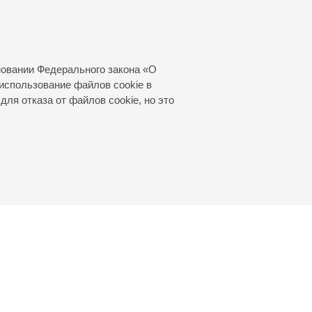
 двух
ческий
новании Федерального закона «О
использование файлов cookie в
для отказа от файлов cookie, но это
© 2000—2026
«Санкт-Петербургская
филармония им. Д.Д.Шостаковича»