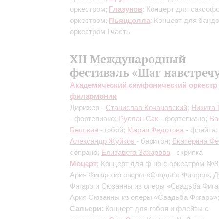
оркестром;
Глазунов
: Концерт для саксофо
оркестром;
Пьяццолла
: Концерт для банд
оркестром
I часть
XII Международный
фестиваль «Шаг навстречу
Академический симфонический оркестр
филармонии
Дирижер -
Станислав Кочановский
;
Никита 
- фортепиано;
Руслан Сак
- фортепиано;
Ва
Белявин
- гобой;
Мария Федотова
- флейта;
Александр Жуйков
- баритон;
Екатерина Фе
сопрано;
Елизавета Захарова
- скрипка
Моцарт
: Концерт для ф-но с оркестром №
Ария Фигаро из оперы «Свадьба Фигаро», Д
Фигаро и Сюзанны из оперы «Свадьба Фига
Ария Сюзанны из оперы «Свадьба Фигаро»;
Сальери
: Концерт для гобоя и флейты с