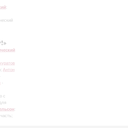
кий
:
ческий
!»
ический
куратов
о;
Антон
-
ы
-
о с
для
ельсон
:
 часть
;