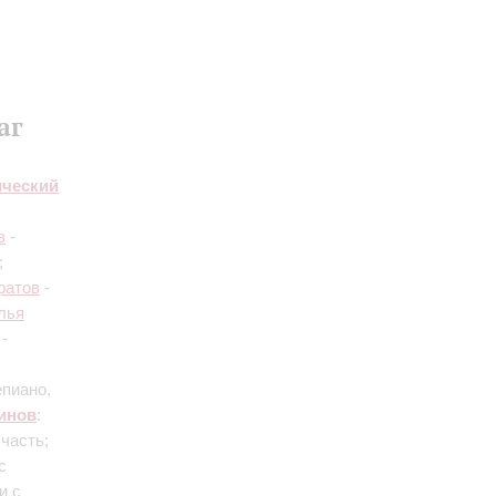
аг
ический
в
-
;
ратов
-
лья
-
епиано,
инов
:
 часть
;
с
и с