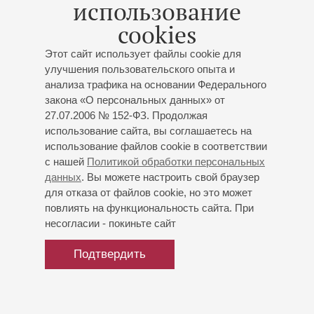
использование
Искусств»
Дитрих Хеншель
(Германия) - баритон (лауреат
cookies
премии Грэмми)
Гендель
: «Мессия», фрагменты оратории;
Пёрселл
:
Этот сайт использует файлы cookie для
Соната ре мажор для трубы и струнных;
И.С.Бах
:
улучшения пользовательского опыта и
анализа трафика на основании Федерального
Ария из кантаты «Schwingt freudig euch empor», Ария
закона «О персональных данных» от
из кантаты «Nun komm der Heiden Heiland»;
27.07.2006 № 152-ФЗ. Продолжая
Вивальди
: Концерт до мажор для струнных и бассо
использование сайта, вы соглашаетесь на
континуо;
Телеман
: «Gottlichs Kind, lass mit
использование файлов cookie в соответствии
Entzucken», рождественская кантата, Концерт ре
с нашей
Политикой обработки персональных
мажор для трубы, скрипки, струнных и бассо
данных
. Вы можете настроить свой браузер
континуо;
Скарлатти
: Фрагменты рождественской
для отказа от файлов cookie, но это может
кантаты «Пять пророков»;
Корелли
: Кончерто гроссо
повлиять на функциональность сайта. При
соч.6 № 4 ре минор
несогласии - покиньте сайт
Подтвердить