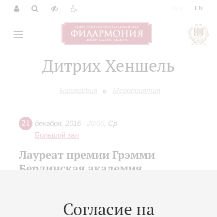
|
RU
EN
Дитрих Хеншель
Биография
Мероприятия
21
декабря
,
2016
20:00
,
Ср
Большой зал
Лауреат премии Грэмми
Берлинская академия
старинной музыки
«Рождественские кантаты и концерты»
Согласие на
XVII Международный зимний фестиваль «Площадь