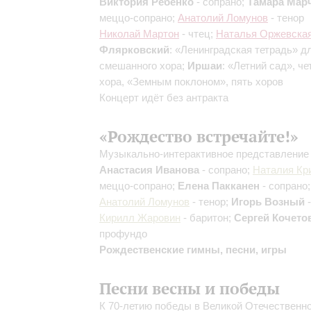
Виктория Ребенко
- сопрано;
Тамара Мар
меццо-сопрано;
Анатолий Ломунов
- тенор
Николай Мартон
- чтец;
Наталья Оржевска
Флярковский
: «Ленинградская тетрадь» д
смешанного хора;
Иршаи
: «Летний сад», ч
хора, «Земным поклоном», пять хоров
Концерт идёт без антракта
«Рождество встречайте!»
Музыкально-интерактивное представление
Анастасия Иванова
- сопрано;
Наталия Кр
меццо-сопрано;
Елена Пакканен
- сопрано;
Анатолий Ломунов
- тенор;
Игорь Возный
-
Кирилл Жаровин
- баритон;
Сергей Кочето
профундо
Рождественские гимны, песни, игры
Песни весны и победы
К 70-летию победы в Великой Отечественн