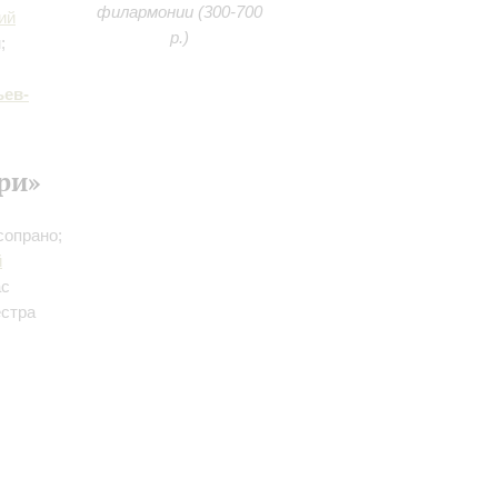
филармонии (300-700
ий
р.)
;
ев-
ри»
сопрано;
й
ас
естра