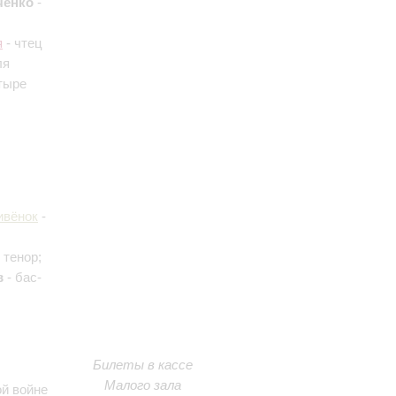
ченко
-
я
- чтец
ля
етыре
ивёнок
-
 тенор;
в
- бас-
Билеты в кассе
Малого зала
ой войне