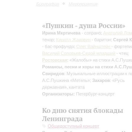
Биография
Мероприятия
«Пушкин - душа России»
Ирина Мкртичева
- сопрано;
Анатолий Лом
тенор;
Кирилл Жаровин
- баритон;
Сергей 
- бас-профундо;
Олег Вайнштейн
- фортепи
Василий Соловьев-Седой младший
- чтец
Ростовская
: «Жалобы» на стихи А.С.Пушк
Романсы, песни и хоры на стихи А.С.Пу
Свиридов
: Музыкальные иллюстрации к п
А.С.Пушкина «Метель»;
Захаров
: «Русь
державная», кантата
Организаторы:
Петербург-концерт
Ко дню снятия блокады
Ленинграда
Общедоступный концерт