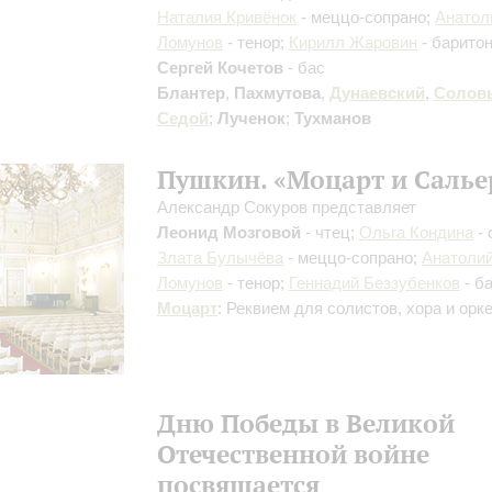
Наталия Кривёнок
- меццо-сопрано;
Анатол
Ломунов
- тенор;
Кирилл Жаровин
- баритон
Сергей Кочетов
- бас
Блантер
,
Пахмутова
,
Дунаевский
,
Соловь
Седой
;
Лученок
;
Тухманов
Пушкин. «Моцарт и Салье
Александр Сокуров представляет
Леонид Мозговой
- чтец;
Ольга Кондина
- 
Злата Булычёва
- меццо-сопрано;
Анатоли
Ломунов
- тенор;
Геннадий Беззубенков
- б
Моцарт
: Реквием для солистов, хора и орк
Дню Победы в Великой
Отечественной войне
посвящается