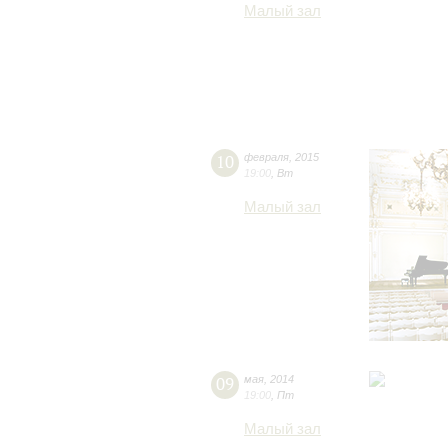
Малый зал
10
февраля
,
2015
19:00
,
Вт
Малый зал
09
мая
,
2014
19:00
,
Пт
Малый зал