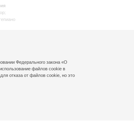
рия
ор;
тепиано
в
;
новании Федерального закона «О
использование файлов cookie в
для отказа от файлов cookie, но это