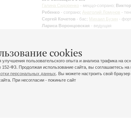
Галина Сидоренко
- меццо-сопрано;
Викто
Ребенко
- сопрано;
Анатолий Ломунов
- тен
Сергей Кочетов
- бас;
Михаил Бузин
- фор
Лариса Воронцовская
- ведущая
Дунаевский
,
Чесноков
,
Соловьев-Седой
,
Свиридов
,
Рахманинов
;
Баснер
;
Новико
Старинные русские романсы и песни
;
льзование cookies
Инструментальная музыка 30-50х годов
я улучшения пользовательского опыта и анализа трафика на ос
 152-ФЗ. Продолжая использование сайта, вы соглашаетесь на 
ботки персональных данных
. Вы можете настроить свой браузер 
йта. При несогласии - покиньте сайт