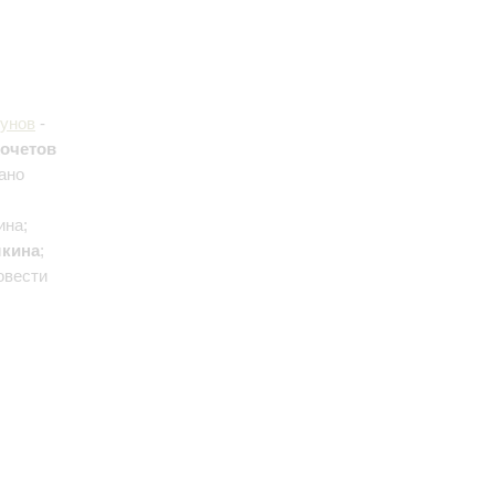
унов
-
Кочетов
ано
ина;
шкина
;
овести