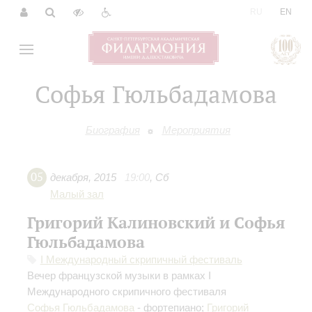
|
RU
EN
Софья Гюльбадамова
Биография
Мероприятия
05
декабря
,
2015
19:00
,
Сб
Малый зал
Григорий Калиновский и Софья
Гюльбадамова
I Международный скрипичный фестиваль
Вечер французской музыки в рамках I
Международного скрипичного фестиваля
Софья Гюльбадамова
- фортепиано;
Григорий