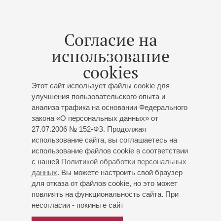
Калиновский
- скрипка
Форе
: Соната для скрипки и фортепиано ля мажор,
соч.13;
Пуленк
: Соната для скрипки и фортепиано;
Согласие на
Франк
: Соната ля мажор для скрипки и фортепиано
использование
Организаторы:
cookies
Этот сайт использует файлы cookie для
улучшения пользовательского опыта и
анализа трафика на основании Федерального
15
февраля
,
2014
19:00
,
Сб
закона «О персональных данных» от
Большой зал
27.07.2006 № 152-ФЗ. Продолжая
использование сайта, вы соглашаетесь на
Чайковский. Симфония № 5
использование файлов cookie в соответствии
Оркестр Карельской филармонии
с нашей
Политикой обработки персональных
Художественный руководитель и главный дирижер -
данных
. Вы можете настроить свой браузер
Анатолий Рыбалко
;
Софья Гюльбадамова
-
для отказа от файлов cookie, но это может
повлиять на функциональность сайта. При
фортепиано
несогласии - покиньте сайт
Чайковский
,
Дворжак
;
Дворжак
: «Водяной»,
симфоническая поэма, Концерт для фортепиано с