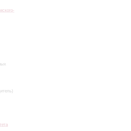
мского-
ных
итель)
тета