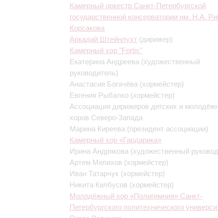
Камерный оркестр Санкт-Петербургской
государственной консерватории им. Н.А. Ри
Корсакова
Аркадий Штейнлухт
(дирижер)
Камерный хор "Fortis"
Екатерина Андреева
(художественный
руководитель)
Анастасия Богачёва
(хормейстер)
Евгения Рыбалко
(хормейстер)
Ассоциация дирижеров детских и молодёж
хоров Северо-Запада
Марина Киреева
(президент ассоциации)
Камерный хор «Гардарика»
Ирина Андрякова
(художественный руковод
Артем Мелихов
(хормейстер)
Иван Татарчук
(хормейстер)
Никита Келбусов
(хормейстер)
Молодёжный хор «Полигимния» Санкт-
Петербургского политехнического универси