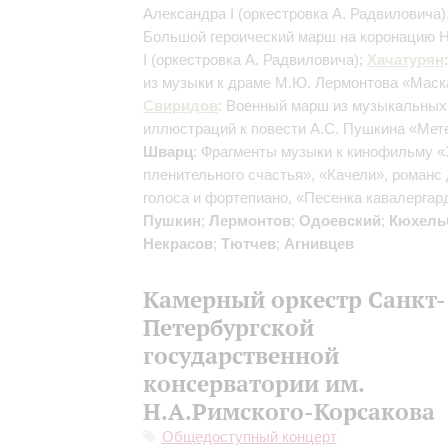
Александра I
(оркестровка А. Радвиловича)
Большой героический марш на коронацию 
I
(оркестровка А. Радвиловича)
;
Хачатурян
из музыки к драме М.Ю. Лермонтова «Маск
Свиридов
: Военный марш из музыкальных
иллюстраций к повести А.С. Пушкина «Мет
Шварц
: Фрагменты музыки к кинофильму «
пленительного счастья», «Качели», романс
голоса и фортепиано, «Песенка кавалергар
Пушкин
;
Лермонтов
;
Одоевский
;
Кюхель
Некрасов
;
Тютчев
;
Агнивцев
Камерный оркестр Санкт-
Петербургской
государственной
консерватории им.
Н.А.Римского-Корсакова
Общедоступный концерт