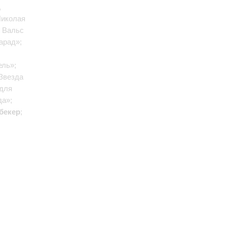
,
Николая
: Вальс
арад»;
ель»;
Звезда
 для
да»;
бекер
;