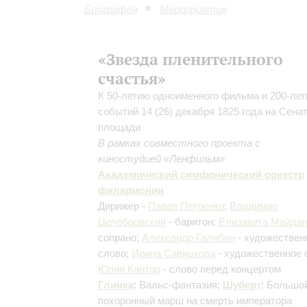
Биография
Мероприятия
«Звезда пленительного
счастья»
К 50-летию одноименного фильма и 200-ле
событий 14 (26) декабря 1825 года на Сена
площади
В рамках совместного проекта с
киностудией «Ленфильм»
Академический симфонический оркестр
филармонии
Дирижер -
Павел Петренко
;
Владимир
Целебровский
- баритон;
Елизавета Майда
сопрано;
Александр Галибин
- художествен
слово;
Ирина Савицкова
- художественное 
Юлия Кантор
- слово перед концертом
Глинка
: Вальс-фантазия;
Шуберт
: Большо
похоронный марш на смерть императора