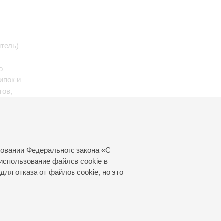
тель)
о
ипок и
тов,
Бах
:
ерного
новании Федерального закона «О
использование файлов cookie в
для отказа от файлов cookie, но это