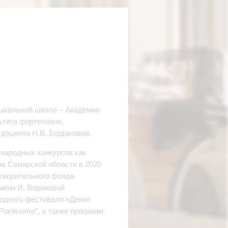
зыкальной школе – Академии
ьтета фортепиано,
оцента Н.В. Богдановой.
народных конкурсов как
ра Самарской области в 2020
отворительного фонда
мени И. Вороновой
родного фестиваля «Денис
anissimo", а также программ