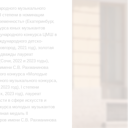
народного музыкального
I степени в номинации
ременность» (Екатеринбург,
курса юных музыкантов
ждународного конкурса ЦМШ в
еждународного детско-
город, 2021 год), золотая
, дважды лауреат
очи, 2022 и 2023 годы),
имени С.В. Рахманинова
ского конкурса «Молодые
ного музыкального конкурса,
023 год), I степени
, 2023 год), лауреат
сти в сфере искусств и
онкурса молодых музыкантов
яная медаль II
ров имени С.В. Рахманинова