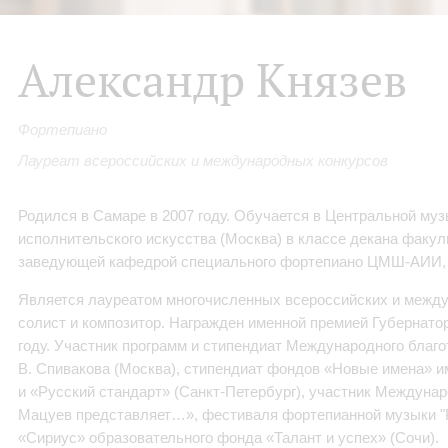
Александр Князев
Фортепиано
Лауреат всероссийских и международных конкурсов
Родился в Самаре в 2007 году. Обучается в Центральной му
исполнительского искусства (Москва) в классе декана факул
заведующей кафедрой специального фортепиано ЦМШ-АИИ, д
Является лауреатом многочисленных всероссийских и между
солист и композитор. Награжден именной премией Губернато
году. Участник программ и стипендиат Международного благ
В. Спивакова (Москва), стипендиат фондов «Новые имена» и
и «Русский стандарт» (Санкт-Петербург), участник Междуна
Мацуев представляет…», фестиваля фортепианной музыки "Pi
«Сириус» образовательного фонда «Талант и успех» (Сочи).