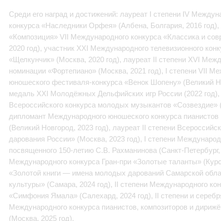
Среди его наград и достижений: лауреат I степени IV Между
конкурса «Наследники Орфея» (Албена, Болгария, 2016 год), 
«Композиция» VII Международного конкурса «Классика и сов
2020 год), участник XXI Международного телевизионного кон
«Щелкунчик» (Москва, 2020 год), лауреат II степени XVI Ме
номинации «Фортепиано» (Москва, 2021 год), I степени VII М
юношеского фестиваля-конкурса «Венок Шопену» (Великий Нов
медаль XXI Молодёжных Дельфийских игр России (2022 год)
Всероссийского конкурса молодых музыкантов «Созвездие» (С
дипломант Международного юношеского конкурса пианистов 
(Великий Новгород, 2023 год), лауреат II степени Всероссий
дарования России» (Москва, 2023 год), I степени Международ
посвященного 150-летию С.В. Рахманинова (Санкт-Петербург, 2
Международного конкурса Гран-при «Золотые таланты» (Курск
«Золотой книги — имена молодых дарований Самарской обла
культуры» (Самара, 2024 год), II степени Международного к
«Симфония Ямала» (Салехард, 2024 год), II степени и серебр
Международного конкурса пианистов, композиторов и дирижё
(Москва, 2025 год).