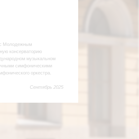
л с Молодежным
нную консерваторию
еждународном музыкальном
личными симфоническими
мфонического оркестра.
Сентябрь 2025