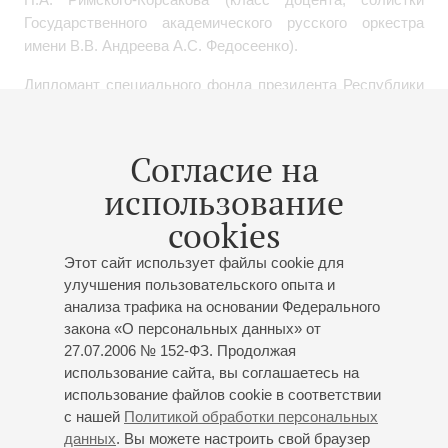
Государственного академического русского оркестра
имени В.В. Андреева А.С. Федосеенко).
Дипломант специального фонда президента Республики
Беларусь по
поддержке талантливой молодежи. Лауреат
всероссийских, республиканских и международных
конкурсов.
Согласие на
использование
Кристиан Алексеева ведет активную концертную
деятельность, выступая на различных
концертных
cookies
площадках Беларуси и России.
Этот сайт использует файлы cookie для
С 2022 года является педагогом по классу домры
улучшения пользовательского опыта и
и
ансамбля в Детской музыкальной школе искусств
анализа трафика на основании Федерального
города Кингисеппа
(Ленинградская область). За время
закона «О персональных данных» от
работы проявила себя инициативным и
творческим
27.07.2006 № 152-ФЗ. Продолжая
педагогом. В этом же году стала концертмейстером и
использование сайта, вы соглашаетесь на
солисткой Заслуженного коллектива народного
использование файлов cookie в соответствии
творчества, оркестра русских народных инструментов
с нашей
Политикой обработки персональных
«Россияне», художественным руководители и дирижером
данных
. Вы можете настроить свой браузер