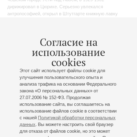
дирижировал в Цюрихе. Серьезно увлекался
антропософией, открыл в Штутгарте книжную лавку
«Новалис», а в 1931 вступил в Антропософское
общество Чехословакии. 8 сентября 1942 года Ульмана с
семьей депортируют из Праги в концлагерь Терезин. Там,
Согласие на
по иезуитскому замыслу руководства, дабы показать
использование
миру свою гуманность и усыпить бдительность
общественных организаций, в частности, «Красного
cookies
Креста», из состава заключенных были организованы
оркестр, хор, театр. В Терезине Ульман продолжал
Этот сайт использует файлы cookie для
работать как композитор, дирижер, пианист, педагог,
улучшения пользовательского опыта и
анализа трафика на основании Федерального
музыкальный критик. В 1993 году в Гамбурге были
закона «О персональных данных» от
изданы его написанные в лагере «26 критических статей
27.07.2006 № 152-ФЗ. Продолжая
о музыкальных событиях в Терезиенштадте» (26 Kritiken
использование сайта, вы соглашаетесь на
über musikalische Veranstaltungen in Theresienstadt). Из
использование файлов cookie в соответствии
четырех с лишним десятков сочинений композитора не
с нашей
Политикой обработки персональных
меньше трети было написано и частично исполнено в
данных
. Вы можете настроить свой браузер
Терезине. Это сонаты для фортепиано №№ 5, 6, 7,
для отказа от файлов cookie, но это может
Третий струнный квартет, хоры на иврите и идише,