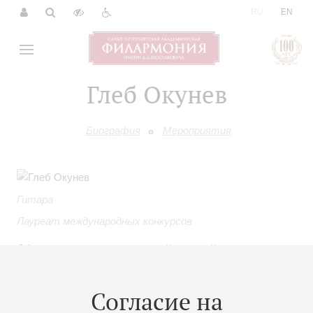
|
RU
EN
Глеб Окунев
Биография
Мероприятия
Гитара
Лауреат международных конкурсов
Обучался секретам севильской гитарной школы у таких
мэтров как Хуан Кампальо, Мигель Перес, El Fyty.
Лауреат международных конкурсов и фестивалей, член
Согласие на
Московской международной ассоциации гитарного
искусства. Сотрудничал и выступал с множеством