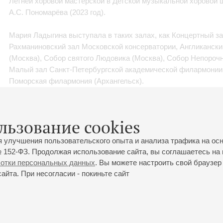
Летней хоровой мастерской в Детской музыкальной хоровой 
А.С. Пономарёва (2023 год).
Мария Ладыгина выступала в таких залах, как Концертный за
Рахманиновский зал Московской консерватории, Англикански
(Москва), Собор святого Людовика (Москва), Собор Непорочн
Малый зал Санкт‑Петербургской академической филармонии 
Поморская филармония (Архангельск).
В настоящий момент является аспиранткой Московской конс
«Теория и история культуры и искусства» (научный руководит
льзование cookies
я улучшения пользовательского опыта и анализа трафика на ос
 152-ФЗ. Продолжая использование сайта, вы соглашаетесь на 
ботки персональных данных
. Вы можете настроить свой браузер 
йта. При несогласии - покиньте сайт