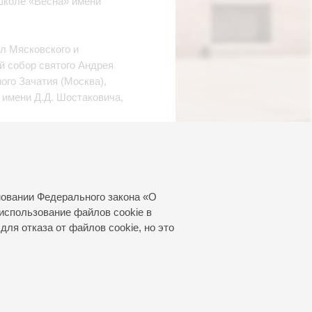
школе «Весна» имени
л Мясковского и
й собор святого Андрея
ого Зачатия (Москва),
имени Д.Д. Шостаковича,
ерватории по специальности
ель — Р.А. Насонов).
май 2026
новании Федерального закона «О
использование файлов cookie в
для отказа от файлов cookie, но это