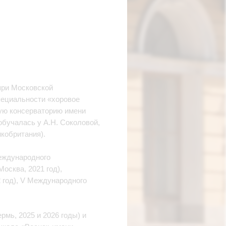
при Московской
пециальности «хоровое
ную консерваторию имени
обучалась у А.Н. Соколовой,
икобритания).
еждународного
осква, 2021 год),
 год), V Международного
мь, 2025 и 2026 годы) и