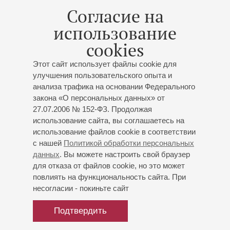
городской Детской музыкальной школе. В период с 1985
Согласие на
по 1989 год продолжил обучение в Музыкальном
использование
училище имени Н.А.Римского-Корсакова
(класс Л.Н.Синцева), а в 1995 году окончил с отличием
cookies
Санкт-Петербургскую консерваторию имени
Этот сайт использует файлы cookie для
Н.А.Римского-Корсакова (класс Р.М.Лебедева и
улучшения пользовательского опыта и
И.В.Розанова). В период с 1995 по 1997 год обучался в
анализа трафика на основании Федерального
аспирантуре под творческим руководством
закона «О персональных данных» от
Р.М.Лебедева. В марте 1995 года Антон Болдырев был
27.07.2006 № 152-ФЗ. Продолжая
удостоен звания лауреата Международного конкурса
использование сайта, вы соглашаетесь на
пианистов «И.С.Бах» в Саарбрюккене (Германия), после
использование файлов cookie в соответствии
чего ежегодно выступает с сольными концертами в
с нашей
Политикой обработки персональных
разных городах Германии. В 1995 году дал первый
данных
. Вы можете настроить свой браузер
сольный концерт в зале Капеллы Санкт-Петербурга. В
для отказа от файлов cookie, но это может
2000 году дебютировал с сольным концертом в Малом
повлиять на функциональность сайта. При
зале филармонии. Репертуар пианиста включает
несогласии - покиньте сайт
значительные произведения Баха, Бетховена, Шуберта,
Шопена, Рахманинова, Скрябина, Прокофьева,
Подтвердить
Шостаковича, Хиндемита. С 1998 года Антон Болдырев