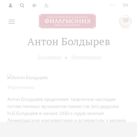
|
RU
EN
Антон Болдырев
Биография
Мероприятия
Фортепиано
Антон Болдырев продолжает творческое наследие
потомственных музыкантов-пианистов (его дедушка
Н.Б.Болдырев в начале 1930-х годов окончил
Ленинградскую консерваторию и аспирантуру у великих
русских музыкантов М.В.Юдиной и С.И.Савшинского).
Обучаться игре на фортепиано начал с семи лет в