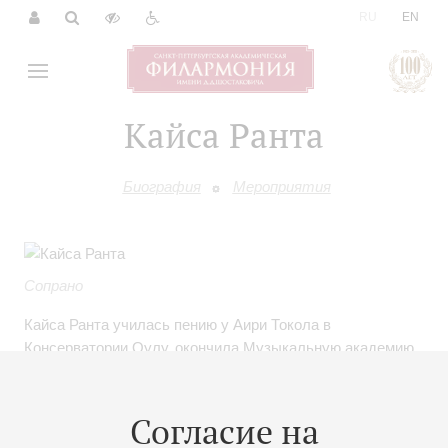
|
RU
EN
Кайса Ранта
Биография
Мероприятия
Сопрано
Кайса Ранта училась пению у Аири Токола в
Консерватории Оулу, окончила Музыкальную академию
Турку по классу музыкальной педагогики, в течение трех
лет училась оперному пению в Академии им. Сибелиуса
под руководством Марьют Ханнула. Певица принимала
Согласие на
участие в мастер-классах Евы Блаховы и Удо