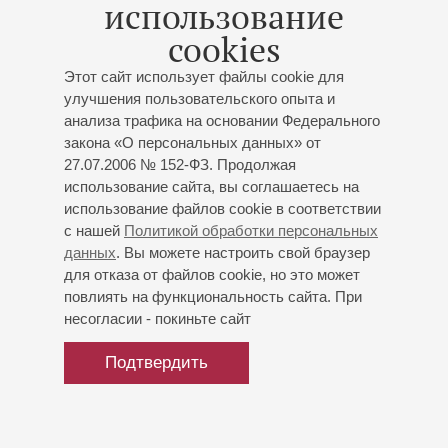
использование
Рейнеманна. На данный момент Ранта учится в Берлине.
cookies
Репертуар певицы обширен – от мюзиклов и оперетт до
Этот сайт использует файлы cookie для
церковной музыки.
улучшения пользовательского опыта и
анализа трафика на основании Федерального
Кроме Финляндии певица выступала в Англии, Америке,
закона «О персональных данных» от
Чехии и Японии.
27.07.2006 № 152-ФЗ. Продолжая
использование сайта, вы соглашаетесь на
использование файлов cookie в соответствии
с нашей
Политикой обработки персональных
данных
. Вы можете настроить свой браузер
для отказа от файлов cookie, но это может
повлиять на функциональность сайта. При
несогласии - покиньте сайт
Подтвердить