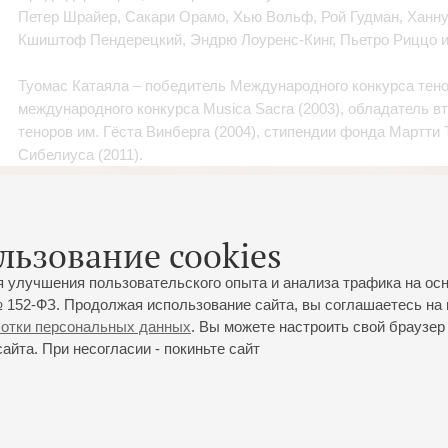
Петер Шрайер, Сакари Орамо, Хью Вольф, Рой Гудман, Ханну
Кшиштоф Пендерецкий, Эндрю Лоуренс-Кинг, Пьетро Риццо и
Туомас Катаяла – победитель Международного конкурса тено
международного конкурса Musica Sacra (2003), обладатель вт
теноров им. Гёста Винберга (2004), стипендии фонда Мартти 
Сибелиуса (2011).
льзование cookies
я улучшения пользовательского опыта и анализа трафика на ос
 152-ФЗ. Продолжая использование сайта, вы соглашаетесь на 
ботки персональных данных
. Вы можете настроить свой браузер 
йта. При несогласии - покиньте сайт