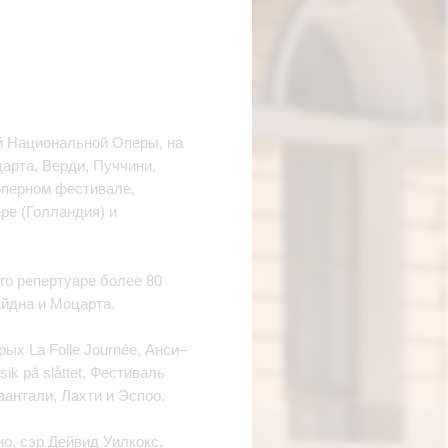
ой Национальной Оперы, на
царта, Верди, Пуччини,
оперном фестивале,
ре (Голландия) и
его репертуаре более 80
айдна и Моцарта.
ых La Folle Journée, Анси–
ik på slåttet, Фестиваль
аантали, Лахти и Эспоо.
о, сэр Дейвид Уилкокс,