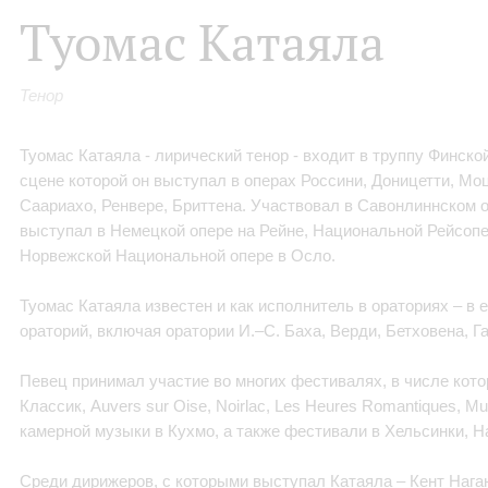
Туомас Катаяла
Тенор
Туомас Катаяла - лирический тенор - входит в труппу Финск
сцене которой он выступал в операх Россини, Доницетти, Мо
Саариахо, Ренвере, Бриттена. Участвовал в Савонлиннском 
выступал в Немецкой опере на Рейне, Национальной Рейсопе
Норвежской Национальной опере в Осло.
Туомас Катаяла известен и как исполнитель в ораториях – в 
ораторий, включая оратории И.–С. Баха, Верди, Бетховена, Г
Певец принимал участие во многих фестивалях, в числе котор
Классик, Auvers sur Oise, Noirlac, Les Heures Romantiques, Mus
камерной музыки в Кухмо, а также фестивали в Хельсинки, Н
Среди дирижеров, с которыми выступал Катаяла – Кент Наган