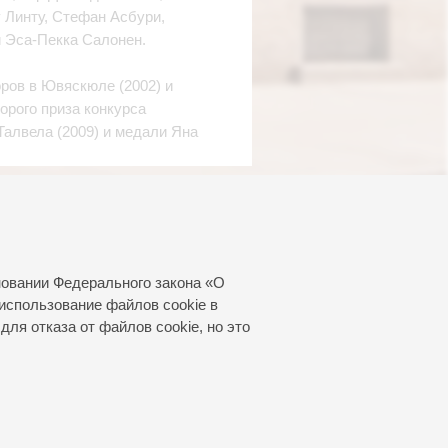
 Линту, Стефан Асбури,
 Эса-Пекка Салонен.
ров в Ювяскюле (2002) и
орого приза конкурса
Талвела (2009) и медали Яна
новании Федерального закона «О
использование файлов cookie в
для отказа от файлов cookie, но это