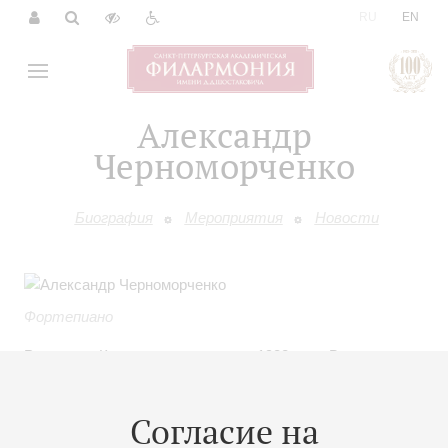
|
RU
EN
Александр
Черноморченко
Биография
Мероприятия
Новости
Фортепиано
Родился в Краснодарском крае в 1982 году. Выпускник
Новороссийского музыкального училища. В настоящее
время – студент по классу фортепиано Российской
Согласие на
государственной специализированной академии
искусств (РГСАИ). Класс профессора Ю. П. Антоновой.