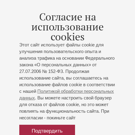
Международного союза немецкой культуры (Москва),
выступала в Эльма-центре (Израиль), на
Согласие на
Международном фестивале «Волшебные звуки органа»
использование
(Душанбе, Таджикистан), Международном фестивале
«Органные вечера в Пицунде» (Абхазия), "Orgel fruhling
cookies
Steiermark" (Поллауберг, Австрия), II международном
фестивале органной музыки в г.Бари (Италия, 2021) и
Этот сайт использует файлы cookie для
других. Посещала Университет г. Грац (Австрия) с
улучшения пользовательского опыта и
лекциями о русской органной культуре.
анализа трафика на основании Федерального
закона «О персональных данных» от
В репертуаре Натальи Багинской музыка от барокко до
27.07.2006 № 152-ФЗ. Продолжая
XXI века. Большое внимание уделяет творчеству
использование сайта, вы соглашаетесь на
сибирских композиторов. Является художественным
использование файлов cookie в соответствии
руководителем Сибирского органного форума, который
с нашей
Политикой обработки персональных
регулярно проводится в Новосибирской государственной
данных
. Вы можете настроить свой браузер
консерватории. Н.Багинская - соавтор книги
для отказа от файлов cookie, но это может
повлиять на функциональность сайта. При
«Новосибирский орган: страницы истории» с
несогласии - покиньте сайт
Н.И.Головнёвой и С.С.Гончаренко. За вклад в развитие
культуры Новосибирской области была удостоена
Подтвердить
премии "Leaders today" (2019).