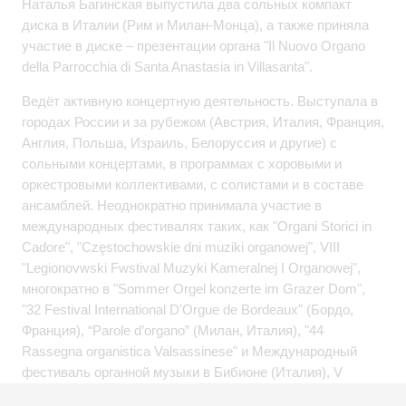
Наталья Багинская выпустила два сольных компакт
диска в Италии (Рим и Милан-Монца), а также приняла
участие в диске – презентации органа "Il Nuovo Organo
della Parrocchia di Santa Anastasia in Villasanta".
Ведёт активную концертную деятельность. Выступала в
городах России и за рубежом (Австрия, Италия, Франция,
Англия, Польша, Израиль, Белоруссия и другие) с
сольными концертами, в программах с хоровыми и
оркестровыми коллективами, с солистами и в составе
ансамблей. Неоднократно принимала участие в
международных фестивалях таких, как "Organi Storici in
Cadore", "Częstochowskie dni muziki organowej", VIII
"Legionovwski Fwstival Muzyki Kameralnej I Organowej",
многократно в "Sommer Orgel konzerte im Grazer Dom",
"32 Festival International D'Orgue de Bordeaux" (Бордо,
Франция), “Parole d’organo” (Милан, Италия), "44
Rassegna organistica Valsassinese" и Международный
фестиваль органной музыки в Бибионе (Италия), V
международная научно-практическая конференция