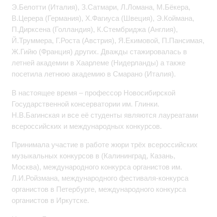
Э.Белотти (Италия), З.
Сатмари, Л.Ломана, М.
Бёкера,
В.Церера (Германия), Х.Фагиуса (Швеция), Э.Коймана,
П.Дирксена (Голландия), К.Стембриджа (Англия),
Й.Труммера, Г.
Роста (Австрия), Я.
Екимовой, П.Пансимая,
Ж.Гийю (Франция) других. Дважды стажировалась в
летней академии в Хаарлеме (Нидерланды) а также
посетила летнюю академию в Смарано (Италия).
В настоящее время – профессор Новосибирской
Государственной консерватории им. Глинки.
Н.В.Багинская и все её студенты являются лауреатами
всероссийских и международных конкурсов.
Принимала участие в работе жюри трёх всероссийских
музыкальных конкурсов в (Калининград, Казань,
Москва), международного конкурса органистов им.
Л.И.Ройзмана, международного фестиваля-конкурса
органистов в Петербурге, международного конкурса
органистов в Иркутске.