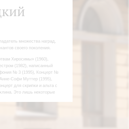
цкий
ладатель множества наград,
антов своего поколения.
ртвам Хиросимы» (1960),
естром (1982), написанный
фония № 3 (1995), Концерт №
Анне-Софи Муттер (1995),
нцерт для скрипки и альта с
хлина. Это лишь некоторые