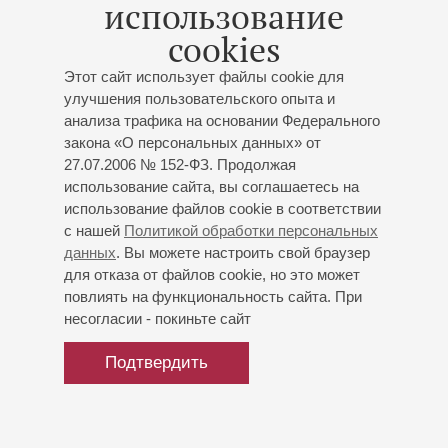
использование
Б.Виотти (Италия, 2002), имени А.Рубинштейна
cookies
(Израиль, 2005) и Международного фортепианного
конкурса В.Клиберна (США, 2009). Артистка окончила
Этот сайт использует файлы cookie для
Корейский национальный университет искусств (класс
улучшения пользовательского опыта и
Дэ Жин Ким) и в настоящее время учится у А.Варди в
анализа трафика на основании Федерального
Высшей школе музыки и театра в Ганновере. Пианистка
закона «О персональных данных» от
привлекла внимание публики, выступив с Нью-Йоркским
27.07.2006 № 152-ФЗ. Продолжая
филармоническим оркестром под управлением
использование сайта, вы соглашаетесь на
Л.Маазеля в Сеуле в 2004 году. Сотрудничала также с
использование файлов cookie в соответствии
Израильским, Чешским, Сеульским и Токийским
с нашей
Политикой обработки персональных
филармоническими оркестрами, с симфоническим
данных
. Вы можете настроить свой браузер
оркестром NHK и рядом оркестров США. Гастролировала
для отказа от файлов cookie, но это может
в странах Европы и Азии, в США. Принимала участие в
повлиять на функциональность сайта. При
международных фестивалях в Бад-Киссингене и Райнгау.
несогласии - покиньте сайт
Записи артистки выходили на Harmonia Mundi и Universal
Music.
Подтвердить