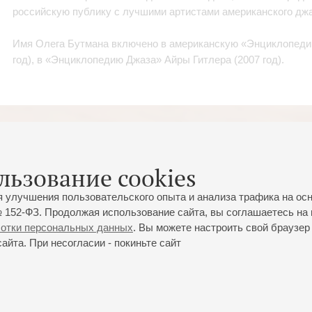
российскую публику с лучшими артистами американского джа
Имя Олега Бутмана включено в американскую «Энциклопеди
год), в «Энциклопедию Джаза» Айры Гитлера (2007 год).
льзование cookies
я улучшения пользовательского опыта и анализа трафика на ос
 152-ФЗ. Продолжая использование сайта, вы соглашаетесь на 
ботки персональных данных
. Вы можете настроить свой браузер 
йта. При несогласии - покиньте сайт