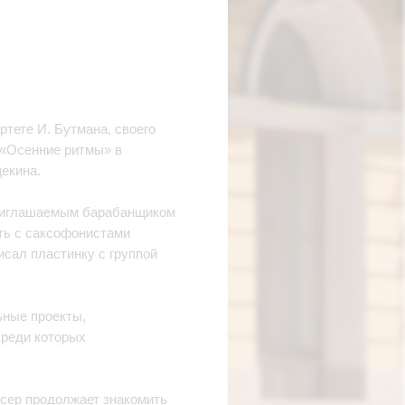
ртете И. Бутмана, своего
 «Осенние ритмы» в
щекина.
приглашаемым барабанщиком
ать с саксофонистами
писал пластинку с группой
ьные проекты,
среди которых
юсер продолжает знакомить