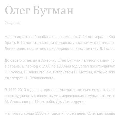
Олег Бутман
Ударные
Начал играть на барабанах в восемь лет. C 14 лет играл в Ква
брата. В 16 лет стал самым молодым участником фестиваля
Ленинграде, после чего присоединился к коллективу Д. Голо
До своего отъезда в Америку Олег Бутман являлся самым 
в стране. В период с 1986 по 1990-ый год успел посотруднич
Р. Коулом, Г. Вашингтоном, гитаристом П. Метени, а также за
«Аллегро» Н. Левиновского.
В 1990-2010 годы находился в Америке, где смог создать сол
посотрудничать с известными американскими музыкантами, 
М. Александер, Р. Колтрейн, Дж. Лок и другие.
Начиная с конца 1990-ых годов и по сей день, Олег как прод