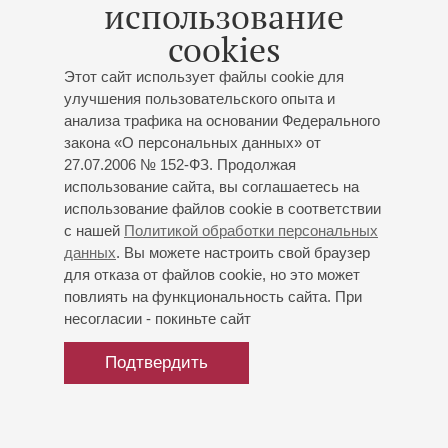
использование
фламенко, где выступал с такими мастерами, как Jose
cookies
Manuel Alvarez, Juan Aguirre, Jesule de Utrera, Sebastion
Sanchez и др.
Этот сайт использует файлы cookie для
Сочиняет музыку в стиле фламенко, член союза
улучшения пользовательского опыта и
концертных деятелей Санкт-Петербурга.
анализа трафика на основании Федерального
закона «О персональных данных» от
27.07.2006 № 152-ФЗ. Продолжая
использование сайта, вы соглашаетесь на
использование файлов cookie в соответствии
с нашей
Политикой обработки персональных
данных
. Вы можете настроить свой браузер
для отказа от файлов cookie, но это может
повлиять на функциональность сайта. При
несогласии - покиньте сайт
Подтвердить