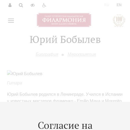
|
RU
EN
Юрий Бобылев
Биография
Мероприятия
Гитара
Юрий Бобылев родился в Ленинграде. Учился в Испании
у известных мастеров фламенко - Emilio Maya и Morenito
de Triana.
Лауреат международного конкурса “Виртуозы Гитары” в
номинации “гитара фламенко” (Санкт-Петербург, 2006).
Согласие на
Принимал участие в многочисленных фестивалях