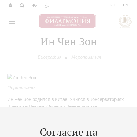
|
RU
EN
Ин Чен Зон
Биография
Мероприятия
Фортепиано
Ин Чен Зон родился в Китае. Учился в консерваториях
Шанхая и Пекина. Окончил Ленинградскую
консерваторию по классу профессора Т.П.Кравченко.
Лауреат Всемирного юношеского фестиваля мира и
дружбы в Вене (Золотая медаль, 1959), II
Согласие на
международного конкурса имени П.И.Чайковского в