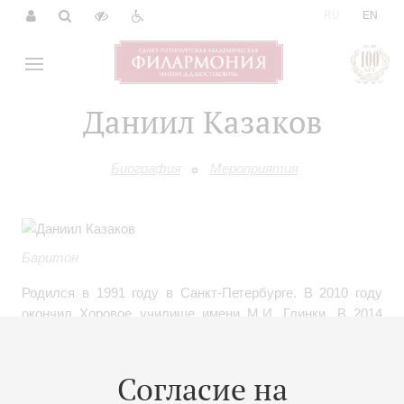
|
RU
EN
Даниил Казаков
Биография
Мероприятия
Баритон
Родился в 1991 году в Санкт-Петербурге. В 2010 году
окончил Хоровое училище имени М.И. Глинки. В 2014
году – Школу вокального искусства Ирины Богачевой. В
2019 году окончил Санкт-Петербургскую
государственную консерваторию имени Н.А. Римского-
Согласие на
Корсакова (класс профессора Е.В. Опариной).