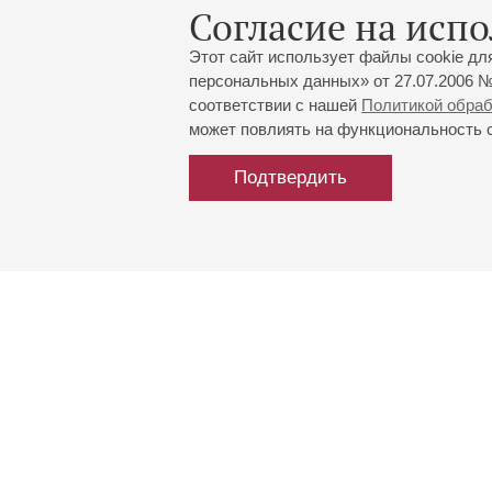
Согласие на испо
Этот сайт использует файлы cookie дл
персональных данных» от 27.07.2006 №
03
октября
,
2026
соответствии с нашей
Политикой обра
20:00
,
Сб
может повлиять на функциональность са
Большой зал
Подтвердить