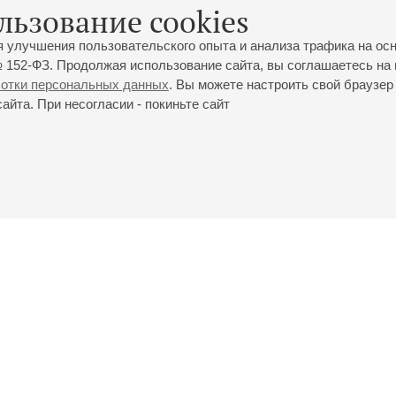
Мероприятия
льзование cookies
я улучшения пользовательского опыта и анализа трафика на ос
 152-ФЗ. Продолжая использование сайта, вы соглашаетесь на 
Константин Райкин
ботки персональных данных
. Вы можете настроить свой браузер 
«Живой Пушкин»
йта. При несогласии - покиньте сайт
Поэтический вечер
Пушкин
;
Самойлов