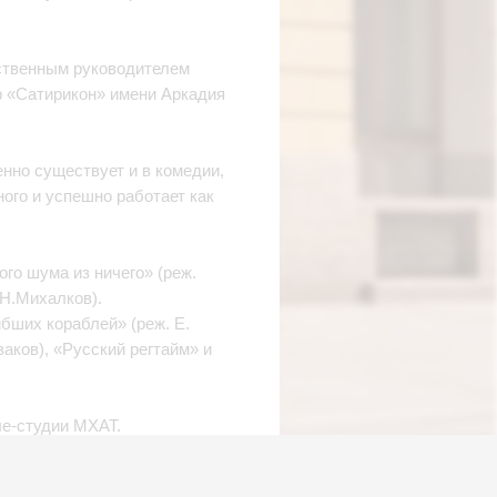
ественным руководителем
р «Сатирикон» имени Аркадия
нно существует и в комедии,
ного и успешно работает как
го шума из ничего» (реж.
 Н.Михалков).
бших кораблей» (реж. Е.
заков), «Русский регтайм» и
ле-студии МХАТ.