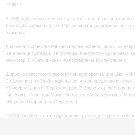
РСФСР.
В 1988 году, после смерти отца, артист был назначен худож
театра «Сатирикон» (ныне Российский государственный теат
Райкина).
Диапазон творчества Райкина необыкновенно широк: он увере
и в драме, в трагедии, и в гротеске. Константин Аркадьевич м
режиссер. В «Сатириконе» им поставлены 14 спектаклей.
Широкую известность артисту принесли роли в фильмах «Мно
С.Самсонов) и «Свой среди чужих, чужой среди своих» (реж.
«Труффальдино из Бергамо» (реж. В.Воробьев), «Остров поги
Гинзбург), «Тень, или Может быть, все обойдется» (реж. М.Ко
«Неудача Пуаро» (реж.С.Урсуляк).
С 2001 года Константин Аркадьевич руководит курсом в Шко