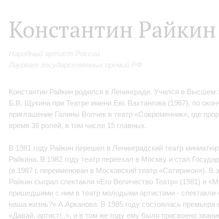
Константин Райкин
Народный артист России
Лауреат государственных премий РФ
Константин Райкин родился в Ленинграде. Учился в Высшем
Б.В. Щукина при Театре имени Евг. Вахтангова (1967), по око
приглашение Галины Волчек в театр «Современник», где прора
время 38 ролей, в том числе 15 главных.
В 1981 году Райкин перешел в Ленинградский театр миниатюр
Райкина. В 1982 году театр переехал в Москву и стал Госуд
(в 1987 г. переименован в Московский театр «Сатирикон»). В 
Райкин сыграл спектакли «Его Величество Театр» (1981) и «Ми
пришедшими с ним в театр молодыми артистами - спектакли
наша жизнь?» А.Арканова. В 1985 году состоялась премьера 
«Давай, артист!..», и в том же году ему было присвоено зван