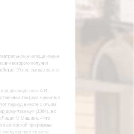
 театральном училище имени
нчании которого получил
ботал 10 лет, сыграв за это
 под руководством А.И.
арственным театром миниатюр
этот период вместе с отцом
р дому твоему» (1984), а с
 «Лица» М.Мишина, «Что
его авторской программы
ие заслуженного артиста