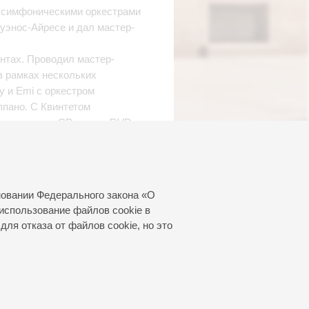
 с симфоническими оркестрами
уэнос-Айресе и дал мастер-
нтах. Проводил мастер-
в рамках нескольких
y и Emi с оркестром
ппано. С Квинтетом
издал четыре CD и один DVD
ваториях г. Больцано и г.
e. Он играет исключительно
новании Федерального закона «О
использование файлов cookie в
для отказа от файлов cookie, но это