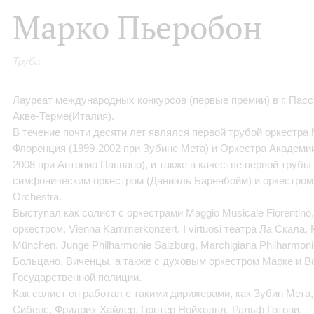
Марко Пьеробон
Труба
Лауреат международных конкурсов (первые премии) в г. Пассау
Акве-Терме(Италия).
В течение почти десяти лет являлся первой трубой оркестра M
Флоренция (1999-2002 при Зубине Мета) и Оркестра Академии
2008 при Антонио Паппано), и также в качестве первой трубы
симфоническим оркестром (Даниэль Баренбойм) и оркестром Fi
Orchestra.
Выступал как солист с оркестрами Maggio Musicale Fiorentin
оркестром, Vienna Kammerkonzert, I virtuosi театра Ла Скала,
München, Junge Philharmonie Salzburg, Marchigiana Philharmon
Больцано, Виченцы, а также с духовым оркестром Марке и 
Государственной полиции.
Как солист он работал с такими дирижерами, как Зубин Мета
Сибенс, Фридрих Хайдер, Гюнтер Нойхольд, Ральф Готони.