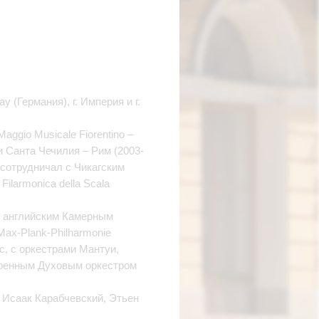
 (Германия), г. Империя и г.
aggio Musicale Fiorentino –
 Санта Чечилия – Рим (2003-
 сотрудничал с Чикагским
larmonica della Scala
o, английским Камерным
 Max-Plank-Philharmonie
ic, с оркестрами Мантуи,
Военным Духовым оркестром
, Исаак Карабчевский, Этьен