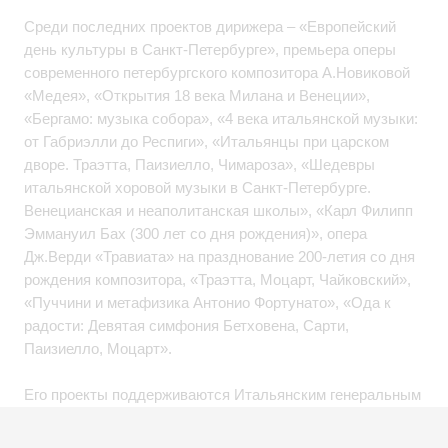
Среди последних проектов дирижера – «Европейский
день культуры в Санкт-Петербурге», премьера оперы
современного петербургского композитора А.Новиковой
«Медея», «Открытия 18 века Милана и Венеции»,
«Бергамо: музыка собора», «4 века итальянской музыки:
от Габриэлли до Респиги», «Итальянцы при царском
дворе. Траэтта, Паизиелло, Чимароза», «Шедевры
итальянской хоровой музыки в Санкт-Петербурге.
Венецианская и неаполитанская школы», «Карл Филипп
Эммануил Бах (300 лет со дня рождения)», опера
Дж.Верди «Травиата» на празднование 200-летия со дня
рождения композитора, «Траэтта, Моцарт, Чайковский»,
«Пуччини и метафизика Антонио Фортунато», «Ода к
радости: Девятая симфония Бетховена, Сарти,
Паизиелло, Моцарт».
Его проекты поддерживаются Итальянским генеральным
консульством, Итальянским институтом культуры в
Санкт-Петербурге (Россия), Итальянским институтом