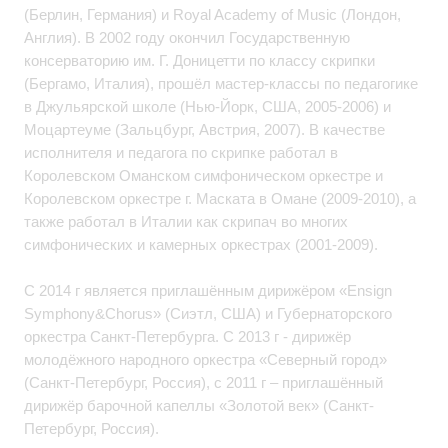
(Берлин, Германия) и Royal Academy of Music (Лондон,
Англия). В 2002 году окончил Государственную
консерваторию им. Г. Доницетти по классу скрипки
(Бергамо, Италия), прошёл мастер-классы по педагогике
в Джульярской школе (Нью-Йорк, США, 2005-2006) и
Моцартеуме (Зальцбург, Австрия, 2007). В качестве
исполнителя и педагога по скрипке работал в
Королевском Оманском симфоническом оркестре и
Королевском оркестре г. Маската в Омане (2009-2010), а
также работал в Италии как скрипач во многих
симфонических и камерных оркестрах (2001-2009).
С 2014 г является приглашённым дирижёром «Ensign
Symphony&Chorus» (Сиэтл, США) и Губернаторского
оркестра Санкт-Петербурга. С 2013 г - дирижёр
молодёжного народного оркестра «Северный город»
(Санкт-Петербург, Россия), c 2011 г – приглашённый
дирижёр барочной капеллы «Золотой век» (Санкт-
Петербург, Россия).