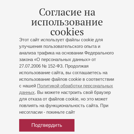
культуры в Сан-Франциско (США) и Итальянским
Согласие на
генеральным консульством и Итальянским институтом
использование
культуры в Гонконге (Китай).
cookies
В Санкт-Петербурге дирижер работал с такими
оркестрами, как Санкт-Петербургский государственный
Этот сайт использует файлы cookie для
академический симфонический оркестр, Большой
улучшения пользовательского опыта и
анализа трафика на основании Федерального
симфонический оркестр театра Оперы и балета
закона «О персональных данных» от
Петербургской консерватории, Симфонический оркестр
27.07.2006 № 152-ФЗ. Продолжая
Государственной академической капеллы,
использование сайта, вы соглашаетесь на
Государственный эрмитажный оркестр «Санкт-Петербург
использование файлов cookie в соответствии
Камерата», Губернаторский симфонический оркестр; за
с нашей
Политикой обработки персональных
пределами Петербурга - с Симфоническим оркестром
данных
. Вы можете настроить свой браузер
республики Адыгея, Филармоническим оркестром
для отказа от файлов cookie, но это может
государственного театра г. Котбуса (Германия), «Ensign
повлиять на функциональность сайта. При
Symphony&Chorus» (Сиэтл, США), «Hong Kong Wind
несогласии - покиньте сайт
Symphony» (Гонконг, Китай), Симфоническим оркестром г.
Лекко, Национальным оркестром «Artes»,
Подтвердить
Симфоническим оркестром «Ettore Pozzoli», Камерным