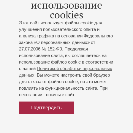
использование
Саксофонист, композитор, аранжировщик, с 1998 года –
cookies
лидер ансамбля "the Moscow Jazz Passengers", солист
Ансамбля Мелодия Георгия Гараняна. Участник
Этот сайт использует файлы cookie для
различных джазовых фестивалей, а также
улучшения пользовательского опыта и
многочисленных джазовых, блюзовых и других
анализа трафика на основании Федерального
музыкальных проектов, среди которых мюзикл «Чикаго»
закона «О персональных данных» от
(2002-2003), "Blues Hammer Band" (2004-2005), мюзикл
27.07.2006 № 152-ФЗ. Продолжая
"Cats" (2005-2006), Monterey Jazz Festival (2006), мюзикл
использование сайта, вы соглашаетесь на
«Чикаго» (2013-2014).
использование файлов cookie в соответствии
с нашей
Политикой обработки персональных
ноябрь 2024
данных
. Вы можете настроить свой браузер
для отказа от файлов cookie, но это может
повлиять на функциональность сайта. При
несогласии - покиньте сайт
Подтвердить