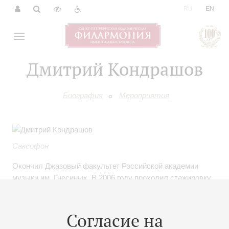
|
RU
EN
Дмитрий Кондрашов
Биография
Мероприятия
Саксофон
Окончил Джазовый факультет Российской академии
музыки им. Гнесиных. В 2006 году проходил стажировку
в Институте Д. Брубека в г. Стоктон (США).
Обладатель Гран-при 1-го российского конкурса
джазовых исполнителей в г. Ростов-на-Дону (1996).
Согласие на