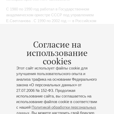
С 1980 по 1990 год работал в Государственном
академическом оркестре СССР под управлением
Е.Светланова . C 1990 по 2002 год — в Российском
национальном оркестре под управлением М.Плетнева. С
2002 года — солист оркестра Большого театра России.
Согласие на
Сотрудничал с оркестрами Московской филармонии,
Московским симфоническим оркестром, оркестром
использование
«Русская Филармония», Камерным оркестром
cookies
Московской филармонии, Камерным оркестром
«Кремлин», Российской Камератой, ансамблем
Этот сайт использует файлы cookie для
аутентичной музыки “Pratum Integrum”, оркестром
улучшения пользовательского опыта и
«Виртуозы Москвы». Выступал в ансамблях с
анализа трафика на основании Федерального
И.Архиповой, М.Касрашвили, органистами Л.Ройзманом,
закона «О персональных данных» от
О.Янченко, Р.Абдуллиным, Е.Кейлиной, пианистами
27.07.2006 № 152-ФЗ. Продолжая
Т.Николаевой, Е.Малининым, А.Любимовым,
использование сайта, вы соглашаетесь на
А.Гиндиным, М.Лидским. Е.Мечетиной, трубачами
использование файлов cookie в соответствии
Ф.Смитом, Дж.Томпсоном, Ф.Миллзом, тромбонистами
с нашей
Политикой обработки персональных
Дж.Алесси, Э.Юсуповым, ансамблем Penta Brass
данных
. Вы можете настроить свой браузер