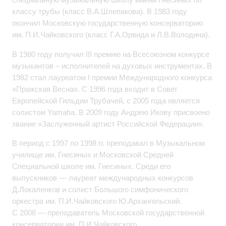
классу трубы (класс В.А.Шлепакова). В 1983 году
окончил Московскую государственную консерваторию
им. П.И.Чайковского (класс Г.А.Орвида и Л.В.Володина).
В 1980 году получил III премию на Всесоюзном конкурсе
музыкантов – исполнителей на духовых инструментах. В
1982 стал лауреатом I премии Международного конкурса
«Пражская Весна». С 1996 года входит в Совет
Европейской Гильдии Трубачей, с 2005 года является
солистом Yamaha. В 2009 году Андрею Икову присвоено
звание «Заслуженный артист Российской Федерации».
В период с 1997 по 1998 гг. преподавал в Музыкальном
училище им. Гнесиных и Московской Средней
Специальной школе им. Гнесиных. Среди его
выпускников — лауреат международных конкурсов
Д.Локаленков и солист Большого симфонического
оркестра им. П.И.Чайковского Ю.Архангельский.
С 2008 — преподаватель Московской государственной
консерватории им. П.И.Чайковского.