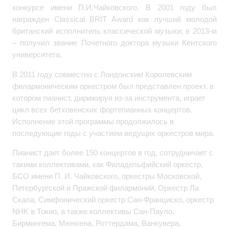
конкурсе имени П.И.Чайковского. В 2001 году был
награжден Classical BRIT Award как лучший молодой
британский исполнитель классической музыки; в 2013-м
– получил звание Почетного доктора музыки Кентского
университета.
В 2011 году совместно с Лондонским Королевским
филармоническим оркестром был представлен проект, в
котором пианист, дирижируя из-за инструмента, играет
цикл всех бетховенских фортепианных концертов.
Исполнение этой программы продолжилось в
последующие годы с участием ведущих оркестров мира.
Пианист дает более 150 концертов в год, сотрудничает с
такими коллективами, как Филадельфийский оркестр,
БСО имени П. И. Чайковского, оркестры Московской,
Петербургской и Пражской филармоний, Оркестр Ла
Скала, Симфонический оркестр Сан-Франциско, оркестр
NHK в Токио, а также коллективы Сан-Пауло,
Бирмингема, Мюнхена, Роттердама, Ванкувера,