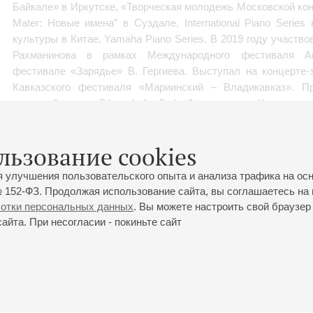
Байкале» в Иркутске, «Творческая молодежь Московской кон
Mater: Новые имена” в Суздале, International Piano Serie
культуры в Китае, Yamaha Piano Series. В 2019 году участв
Рахманинова в рамках Международного фестиваля A
фестивале «Зарядье» В. Гергиева. Выступал на концерте-
Кавказского фестиваля «Мариинский – Владикавказ». П
камерной музыки Bösendorfer Лофт Филармония в Культурном
С 2019 года – артист фирмы Yamaha. Сотрудничает с изв
которых Ю. Башмет, А. Сладковский, В. Спиваков, В. Федос
льзование cookies
М. Кадин, А. Лубченко, Ю. Рахлин, Г. Ковалевский, В. Лав
я улучшения пользовательского опыта и анализа трафика на ос
Д. Ботинис, И. Никифорчин, Ф. Чижевский и другими.
 152-ФЗ. Продолжая использование сайта, вы соглашаетесь на 
В 2021 году вышел дебютный альбом с музыкой П.И. Чайковс
ботки персональных данных
. Вы можете настроить свой браузер 
йта. При несогласии - покиньте сайт
В 2023 году вышел альбом на бельгийском лейбле Fuga 
Прокофьева и Барбера.
В 2024 году на лейбле Fuga Libera вышел альбом с музыкой 