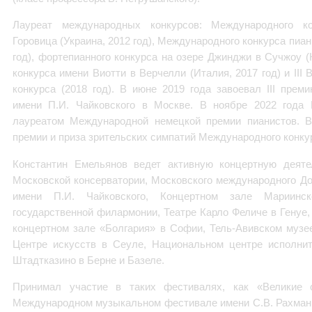
Лауреат международных конкурсов: Международного к
Горовица (Украина, 2012 год), Международного конкурса пиан
год), фортепианного конкурса на озере Джинджи в Сучжоу (
конкурса имени Виотти в Верчелли (Италия, 2017 год) и III
конкурса (2018 год). В июне 2019 года завоевал III пре
имени П.И. Чайковского в Москве. В ноябре 2022 года 
лауреатом Международной немецкой премии пианистов. В
премии и приза зрительских симпатий Международного конкурс
Константин Емельянов ведет активную концертную деяте
Московской консерватории, Московского международного Д
имени П.И. Чайковского, Концертном зале Мариинск
государственной филармонии, Театре Карло Феличе в Генуе,
концертном зале «Болгария» в Софии, Тель-Авивском музе
Центре искусств в Сеуле, Национальном центре исполнит
Штадтказино в Берне и Базеле.
Принимал участие в таких фестивалях, как «Великие 
Международном музыкальном фестивале имени С.В. Рахмани