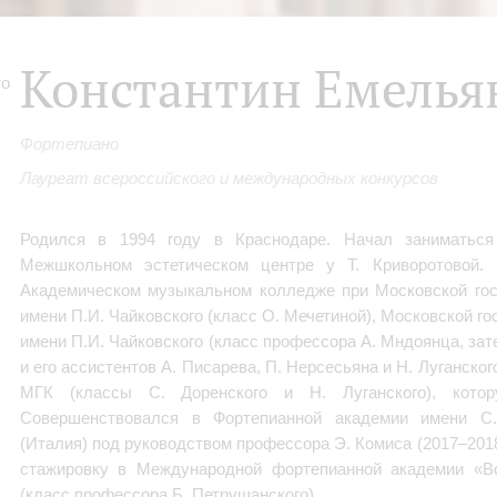
Константин Емелья
Фортепиано
Лауреат всероссийского и международных конкурсов
Родился в 1994 году в Краснодаре. Начал заниматься
Межшкольном эстетическом центре у Т. Криворотовой.
Академическом музыкальном колледже при Московской гос
имени П.И. Чайковского (класс О. Мечетиной), Московской г
имени П.И. Чайковского (класс профессора А. Мндоянца, за
и его ассистентов А. Писарева, П. Нерсесьяна и Н. Луганског
МГК (классы С. Доренского и Н. Луганского), кото
Совершенствовался в Фортепианной академии имени С.
(Италия) под руководством профессора Э. Комиса (2017–2018
стажировку в Международной фортепианной академии «В
(класс профессора Б. Петрушанского).