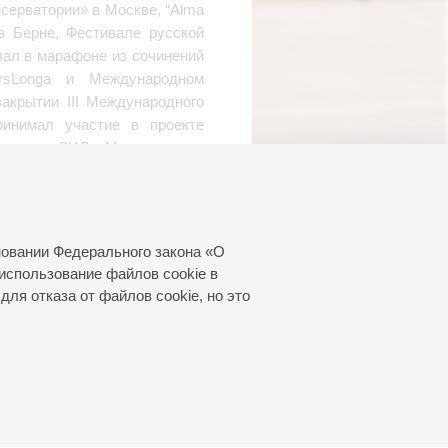
серватории» в Москве, “Alma
s в Берне, Фестивале русской
овал в марафоне из сочинений
rsLonga и Международном
закрытии III Международного
ринимал участие в проекте
 центре ЗИЛ в Москве.
естными музыкантами, среди
еев, А. Лазарев, Ф. Коробов,
рик, А. Рамм, Б. Андрианов,
новании Федерального закона «О
использование файлов cookie в
кого на лейбле «Мелодия».
для отказа от файлов cookie, но это
Libera с музыкой Дебюсси,
Баха, Рамо и Рахманинова.
май 2025