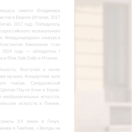
онкурса памяти Владимира
истов в Вероне (Италия, 2017
Китай, 2017 год). Победитель
 Всероссийского музыкального
мию Международного конкурса
Константин Емельянов стал
 2024 году — обладатель I
а Rina Sala Gallo в Италии.
льность. Выступал в залах
ома музыки, Концертном зале
ого театра, Свердловской
 Центре Пауля Клее в Берне,
е изобразительных искусств,
ельских искусств в Пекине,
сонаты ХХ века» в Генуе,
нова в Тамбове, «Звезды на