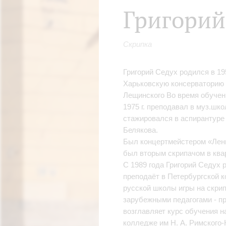
Григорий
Скрипка
Григорий Седух родился в 19
Харьковскую консерваторию в
Лещинского Во время обучени
1975 г. преподавал в муз.шк
стажировался в аспирантуре
Белякова.
Был концертмейстером «Ленин
был вторым скрипачом в квар
С 1989 года Григорий Седух 
преподаёт в Петербургской 
русской школы игры на скри
зарубежными педагогами - 
возглавляет курс обучения н
колледже им Н. А. Римского-