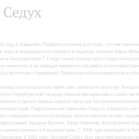
 Седух
52 году в Харькове. Первым учителем был отец - потомственный
 классе выдающегося скрипача и педагога, ученика Карла Флеш
я в консерватории Г. Седух начал концертную и педагогическую
оле-семилетке и на кафедре камерного ансамбля в консерватории
 (ассистентуре-стажировке) Ленинградской консерватории в кла
градского концертного оркестра», работал в оркестре Театра о
тете Петербургской государственной филармонии и солистом Hutc
работает в группе первых скрипок оркестра Заслуженного коллек
консерватории. Педагогические принципы Седуха, базируясь на 
пке, совершенствуются благодаря творческим контактам с выд
профессорами Захаром Броном, Эфра Ниманом, Вольфгангом Ма
а скрипке-пикколо в Консерватории. С 2009 года преподаёт в П
Корсакова. В 2011 году Григорий Седух был удостоен должност