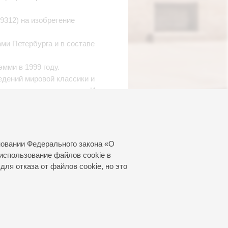
9312) на изобретение
ми Петербурга и в составе
мми в 1999 году.
едений мировой классики и
ние виолончельных сюит И.-
ый Олень».
ринимал участие в Первом
сийского искусства в
новании Федерального закона «О
Российской Федерации и
использование файлов cookie в
для отказа от файлов cookie, но это
 «Алиса в Стране Чудес».
удожники» был удостоен
festival international