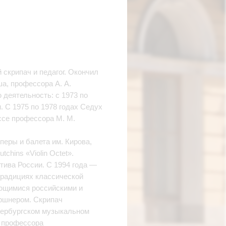
 скрипач и педагог. Окончил
а, профессора А. А.
 деятельность: с 1973 по
. С 1975 по 1978 годах Седух
ссе профессора М. М.
перы и балета им. Кирова,
hins «Violin Octet».
тива России. С 1994 года —
традициях классической
ающимися российскими и
ршнером. Скрипач
етербургском музыкальном
и профессора