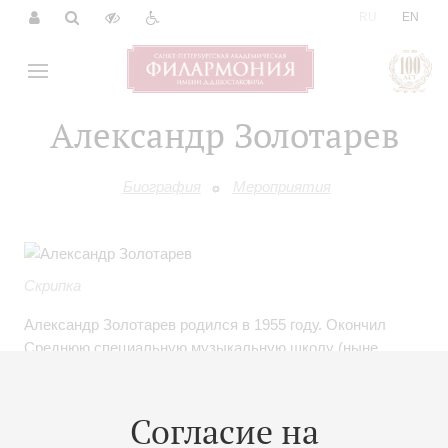
|
RU
EN
Александр Золотарев
Биография
Мероприятия
Скрипка
Александр Золотарев родился в 1955 году. Окончил
Среднюю специальную музыкальную школу (ныне
Специальная музыкальная школа-лицей) и
Ленинградскую консерваторию по классу профессора
Б.Гутникова. Артист Заслуженного коллектива России
Согласие на
академического симфонического оркестра филармонии