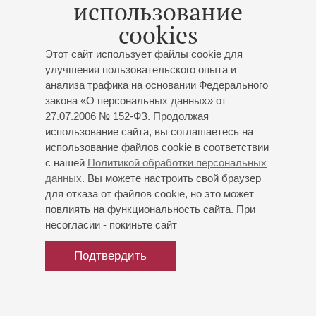
использование
(c 1984), концертмейстер Камерного оркестра
cookies
Заслуженного коллектива России. Неоднократно
выступал с оркестром в качестве солиста, в том числе –
Этот сайт использует файлы cookie для
на гастролях в Японии и Германии.
улучшения пользовательского опыта и
анализа трафика на основании Федерального
закона «О персональных данных» от
27.07.2006 № 152-ФЗ. Продолжая
использование сайта, вы соглашаетесь на
использование файлов cookie в соответствии
с нашей
Политикой обработки персональных
данных
. Вы можете настроить свой браузер
для отказа от файлов cookie, но это может
повлиять на функциональность сайта. При
несогласии - покиньте сайт
Подтвердить